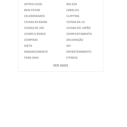
ASTROLOGIA
BELEZA
BEM-ESTAR
CABELOS
CELEBRIDADES
CLIPPING
COISAS DA BAHIA
COISAS DA JU
COISAS DE JEE
COISAS DO JAPÃO
COMES E BEBES
COMPORTAMENTO
COMPRAS
DECORAÇÃO
DIETA
DIY
EMAGRECIMENTO
ENTRETENIMENTO
FENG SHUI
FITNESS
VER MAIS