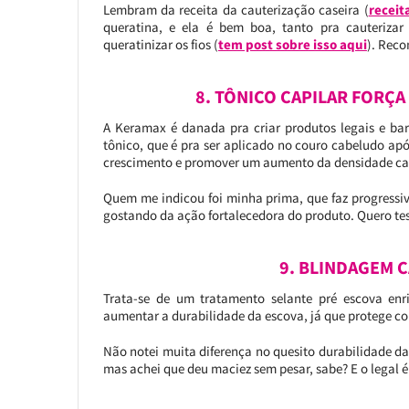
Lembram da receita da cauterização caseira (
receit
queratina, e ela é bem boa, tanto pra cauterizar
queratinizar os fios (
tem post sobre isso aqui
). Rec
8. TÔNICO CAPILAR FORÇA
A Keramax é danada pra criar produtos legais e bara
tônico, que é pra ser aplicado no couro cabeludo após
crescimento e promover um aumento da densidade capi
Quem me indicou foi minha prima, que faz progressiv
gostando da ação fortalecedora do produto. Quero tes
9. BLINDAGEM C
Trata-se de um tratamento selante pré escova enr
aumentar a durabilidade da escova, já que protege cont
Não notei muita diferença no quesito durabilidade da
mas achei que deu maciez sem pesar, sabe? E o legal 