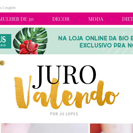
s
english
MULHER DE 30
DECOR
MODA
DIE