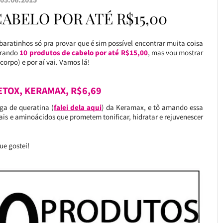
ABELO POR ATÉ R$15,00
baratinhos só pra provar que é sim possível encontrar muita coisa
trando
10 produtos de cabelo por até R$15,00
, mas vou mostrar
orpo) e por aí vai. Vamos lá!
ETOX, KERAMAX, R$6,69
rga de queratina (
falei dela aqui
) da Keramax, e tô amando essa
ais e aminoácidos que prometem tonificar, hidratar e rejuvenescer
ue gostei!