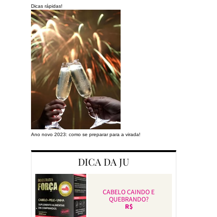
Dicas rápidas!
Ano novo 2023: como se preparar para a virada!
Preparando a cas
DICA DA JU
CABELO CAINDO E
QUEBRANDO?
R$