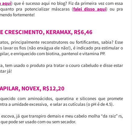
a aqui
) que é sucesso aqui no blog? Fiz da primeira vez com essa
 quanto pra potencializar máscaras (
falei disso aqui
) ou pra
omendo fortemente!
 E CRESCIMENTO, KERAMAX, R$6,46
tos, principalmente reconstrutores ou fortificantes, sabia? Esse
 lavar os fios (não enxágua ele não!), é indicado pra estimular o
lar, e enriquecido com biotina, pantenol e vitamina PP.
a, tem usado o produto pra tratar o couro cabeludo e disse estar
tar já!
APILAR, NOVEX, R$12,20
iquecido com aminoácidos, queratina e silicones que promete
ra a umidade excessiva, e selar as cutículas (o pH é de 4.5).
 escova, já que transpiro demais e meu cabelo molha “da raiz” rs,
é que pode ser usado com ou sem secador.