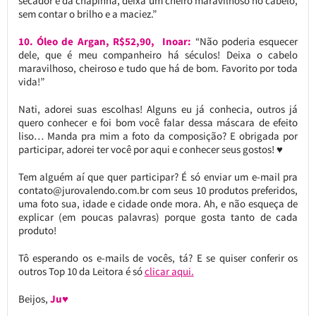
secador e da chapinha, deixa um cheiro maravilhoso no cabelo,
sem contar o brilho e a maciez.”
10. Óleo de Argan, R$52,90, Inoar:
“Não poderia esquecer
dele, que é meu companheiro há séculos! Deixa o cabelo
maravilhoso, cheiroso e tudo que há de bom. Favorito por toda
vida!”
Nati, adorei suas escolhas! Alguns eu já conhecia, outros já
quero conhecer e foi bom você falar dessa máscara de efeito
liso… Manda pra mim a foto da composição? E obrigada por
participar, adorei ter você por aqui e conhecer seus gostos! ♥
Tem alguém aí que quer participar? É só enviar um e-mail pra
contato@jurovalendo.com.br com seus 10 produtos preferidos,
uma foto sua, idade e cidade onde mora. Ah, e não esqueça de
explicar (em poucas palavras) porque gosta tanto de cada
produto!
Tô esperando os e-mails de vocês, tá? E se quiser conferir os
outros Top 10 da Leitora é só
clicar aqui.
Beijos,
Ju♥