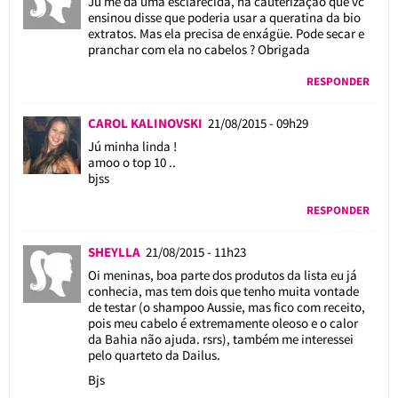
Ju me da uma esclarecida, na cauterização que vc
ensinou disse que poderia usar a queratina da bio
extratos. Mas ela precisa de enxágüe. Pode secar e
pranchar com ela no cabelos ? Obrigada
RESPONDER
CAROL KALINOVSKI
21/08/2015 - 09h29
Jú minha linda !
amoo o top 10 ..
bjss
RESPONDER
SHEYLLA
21/08/2015 - 11h23
Oi meninas, boa parte dos produtos da lista eu já
conhecia, mas tem dois que tenho muita vontade
de testar (o shampoo Aussie, mas fico com receito,
pois meu cabelo é extremamente oleoso e o calor
da Bahia não ajuda. rsrs), também me interessei
pelo quarteto da Dailus.
Bjs