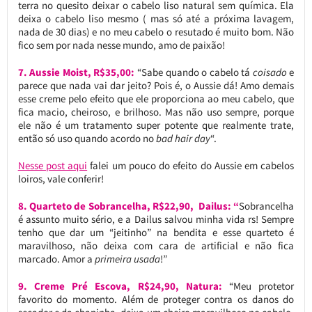
terra no quesito deixar o cabelo liso natural sem química. Ela
deixa o cabelo liso mesmo ( mas só até a próxima lavagem,
nada de 30 dias) e no meu cabelo o resutado é muito bom. Não
fico sem por nada nesse mundo, amo de paixão!
7. Aussie Moist, R$35,00:
“Sabe quando o cabelo tá
coisado
e
parece que nada vai dar jeito? Pois é, o Aussie dá! Amo demais
esse creme pelo efeito que ele proporciona ao meu cabelo, que
fica macio, cheiroso, e brilhoso. Mas não uso sempre, porque
ele não é um tratamento super potente que realmente trate,
então só uso quando acordo no
bad hair day
“.
Nesse post aqui
falei um pouco do efeito do Aussie em cabelos
loiros, vale conferir!
8. Quarteto de Sobrancelha, R$22,90, Dailus: “
Sobrancelha
é assunto muito sério, e a Dailus salvou minha vida rs! Sempre
tenho que dar um “jeitinho” na bendita e esse quarteto é
maravilhoso, não deixa com cara de artificial e não fica
marcado. Amor a
primeira usada
!”
9. Creme Pré Escova, R$24,90, Natura:
“Meu protetor
favorito do momento. Além de proteger contra os danos do