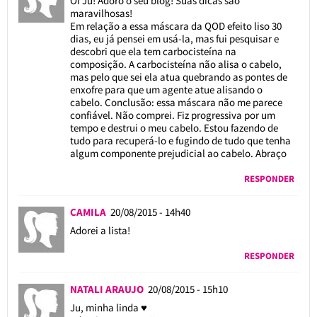
Oi Ju! Adoro o seu blog! Suas dicas são
maravilhosas!
Em relação a essa máscara da QOD efeito liso 30
dias, eu já pensei em usá-la, mas fui pesquisar e
descobri que ela tem carbocisteína na
composição. A carbocisteína não alisa o cabelo,
mas pelo que sei ela atua quebrando as pontes de
enxofre para que um agente atue alisando o
cabelo. Conclusão: essa máscara não me parece
confiável. Não comprei. Fiz progressiva por um
tempo e destrui o meu cabelo. Estou fazendo de
tudo para recuperá-lo e fugindo de tudo que tenha
algum componente prejudicial ao cabelo. Abraço
RESPONDER
CAMILA
20/08/2015 - 14h40
Adorei a lista!
RESPONDER
NATALI ARAUJO
20/08/2015 - 15h10
Ju, minha linda ♥