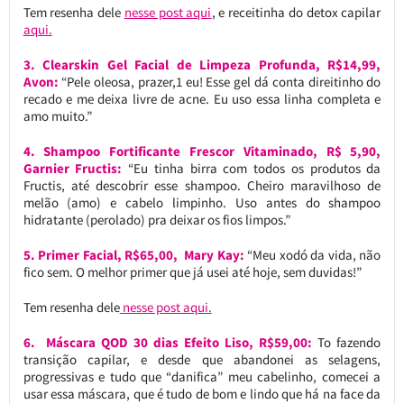
Tem resenha dele
nesse post aqui
, e receitinha do detox capilar
aqui.
3. Clearskin Gel Facial de Limpeza Profunda, R$14,99,
Avon:
“Pele oleosa, prazer,1 eu! Esse gel dá conta direitinho do
recado e me deixa livre de acne. Eu uso essa linha completa e
amo muito.”
4. Shampoo Fortificante Frescor Vitaminado, R$ 5,90,
Garnier Fructis:
“Eu tinha birra com todos os produtos da
Fructis, até descobrir esse shampoo. Cheiro maravilhoso de
melão (amo) e cabelo limpinho. Uso antes do shampoo
hidratante (perolado) pra deixar os fios limpos.”
5. Primer Facial, R$65,00, Mary Kay:
“Meu xodó da vida, não
fico sem. O melhor primer que já usei até hoje, sem duvidas!”
Tem resenha dele
nesse post aqui.
6. Máscara QOD 30 dias Efeito Liso, R$59,00:
To fazendo
transição capilar, e desde que abandonei as selagens,
progressivas e tudo que “danifica” meu cabelinho, comecei a
usar essa máscara, que é tudo de bom e lindo que há na face da