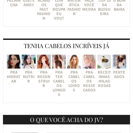
PECHIN
USEI E
ACHAD
COM
MATEM
FAÇA
TOP 10
O BOM
CHA
AMEI!
OS
QUE
ÁTICA
VOCÊ
DA
DA
FAST
ROUPA
FASHIO
MESMA
BLOGU
BAHIA
FASHIO
EU
N
EIRA
N
VOU?
TENHA CABELOS INCRÍVEIS JÁ
PRA
PRA
PRA
PRA
PRA
PRA
RECEIT
PENTE
HIDRAT
NUTRI
RECON
TER
CABEL
CABEL
INHAS
ADOS
AR
R
STRUI
CABEL
OS
OS
MILAG
R
OS
LOIRO
RESSE
ROSAS
LONGO
S
CADOS
S
O QUE VOCÊ ACHA DO JV?