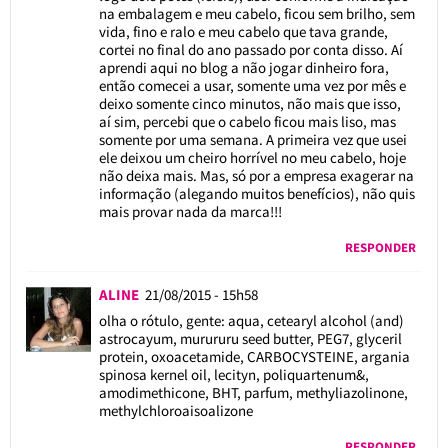
na embalagem e meu cabelo, ficou sem brilho, sem
vida, fino e ralo e meu cabelo que tava grande,
cortei no final do ano passado por conta disso. Aí
aprendi aqui no blog a não jogar dinheiro fora,
então comecei a usar, somente uma vez por mês e
deixo somente cinco minutos, não mais que isso,
aí sim, percebi que o cabelo ficou mais liso, mas
somente por uma semana. A primeira vez que usei
ele deixou um cheiro horrível no meu cabelo, hoje
não deixa mais. Mas, só por a empresa exagerar na
informação (alegando muitos benefícios), não quis
mais provar nada da marca!!!
RESPONDER
ALINE
21/08/2015 - 15h58
olha o rótulo, gente: aqua, cetearyl alcohol (and)
astrocayum, murururu seed butter, PEG7, glyceril
protein, oxoacetamide, CARBOCYSTEINE, argania
spinosa kernel oil, lecityn, poliquartenum&,
amodimethicone, BHT, parfum, methyliazolinone,
methylchloroaisoalizone
RESPONDER