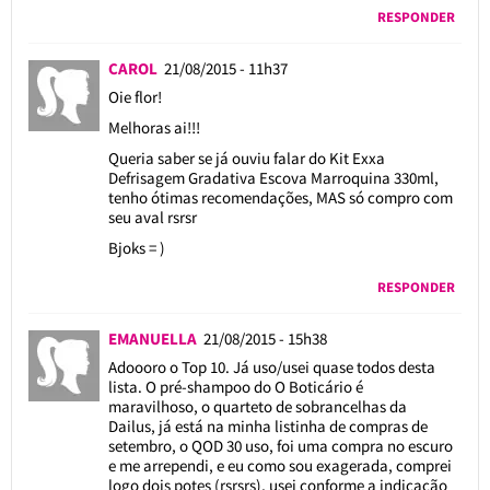
RESPONDER
CAROL
21/08/2015 - 11h37
Oie flor!
Melhoras ai!!!
Queria saber se já ouviu falar do Kit Exxa
Defrisagem Gradativa Escova Marroquina 330ml,
tenho ótimas recomendações, MAS só compro com
seu aval rsrsr
Bjoks = )
RESPONDER
EMANUELLA
21/08/2015 - 15h38
Adoooro o Top 10. Já uso/usei quase todos desta
lista. O pré-shampoo do O Boticário é
maravilhoso, o quarteto de sobrancelhas da
Dailus, já está na minha listinha de compras de
setembro, o QOD 30 uso, foi uma compra no escuro
e me arrependi, e eu como sou exagerada, comprei
logo dois potes (rsrsrs), usei conforme a indicação