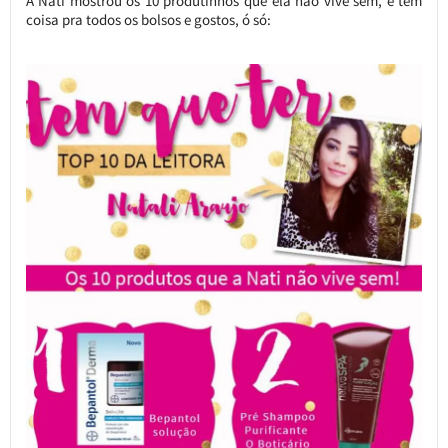
A Nati mostrou os 10 produtinhos que ela não vive sem, e tem
coisa pra todos os bolsos e gostos, ó só: