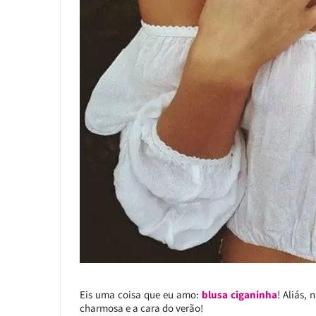
Eis uma coisa que eu amo:
blusa ciganinha
! Aliás,
charmosa e a cara do verão!