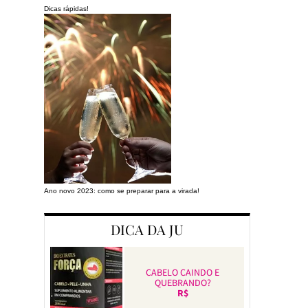
Dicas rápidas!
Ano novo 2023: como se preparar para a virada!
Preparando a cas
DICA DA JU
CABELO CAINDO E
QUEBRANDO?
R$