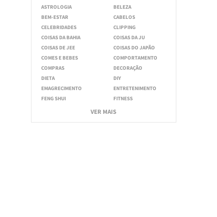
ASTROLOGIA
BELEZA
BEM-ESTAR
CABELOS
CELEBRIDADES
CLIPPING
COISAS DA BAHIA
COISAS DA JU
COISAS DE JEE
COISAS DO JAPÃO
COMES E BEBES
COMPORTAMENTO
COMPRAS
DECORAÇÃO
DIETA
DIY
EMAGRECIMENTO
ENTRETENIMENTO
FENG SHUI
FITNESS
VER MAIS