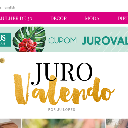
s
english
MULHER DE 30
DECOR
MODA
DIE