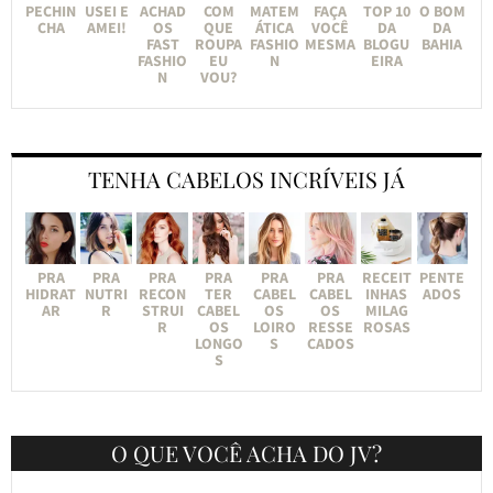
PECHIN
USEI E
ACHAD
COM
MATEM
FAÇA
TOP 10
O BOM
CHA
AMEI!
OS
QUE
ÁTICA
VOCÊ
DA
DA
FAST
ROUPA
FASHIO
MESMA
BLOGU
BAHIA
FASHIO
EU
N
EIRA
N
VOU?
TENHA CABELOS INCRÍVEIS JÁ
PRA
PRA
PRA
PRA
PRA
PRA
RECEIT
PENTE
HIDRAT
NUTRI
RECON
TER
CABEL
CABEL
INHAS
ADOS
AR
R
STRUI
CABEL
OS
OS
MILAG
R
OS
LOIRO
RESSE
ROSAS
LONGO
S
CADOS
S
O QUE VOCÊ ACHA DO JV?