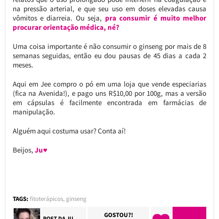
na pressão arterial, e que seu uso em doses elevadas causa
vômitos e diarreia. Ou seja,
pra consumir é muito melhor
procurar orientação médica, né?
Uma coisa importante é não consumir o ginseng por mais de 8
semanas seguidas, então eu dou pausas de 45 dias a cada 2
meses.
Aqui em Jee compro o pó em uma loja que vende especiarias
(fica na Avenida!), e pago uns R$10,00 por 100g, mas a versão
em cápsulas é facilmente encontrada em farmácias de
manipulação.
Alguém aqui costuma usar? Conta aí!
Beijos,
Ju♥
TAGS:
fitoterápicos
,
ginseng
GOSTOU?!
POST DA
JU