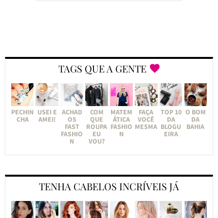
TAGS QUE A GENTE
PECHIN
USEI E
ACHAD
COM
MATEM
FAÇA
TOP 10
O BOM
CHA
AMEI!
OS
QUE
ÁTICA
VOCÊ
DA
DA
FAST
ROUPA
FASHIO
MESMA
BLOGU
BAHIA
FASHIO
EU
N
EIRA
N
VOU?
TENHA CABELOS INCRÍVEIS JÁ