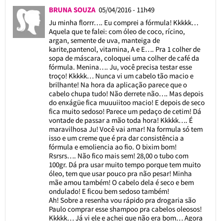
BRUNA SOUZA
05/04/2016 - 11h49
Ju minha florrr…. Eu comprei a fórmula! Kkkkk…
Aquela que te falei: com óleo de coco, rícino,
argan, semente de uva, manteiga de
karite,pantenol, vitamina, A e E…. Pra 1 colher de
sopa de máscara, coloquei uma colher de café da
fórmula. Menina…. Ju, você precisa testar esse
troço! Kkkkk… Nunca vi um cabelo tão macio e
brilhante! Na hora da aplicação parece que o
cabelo chupa tudo! Não derrete não…. Mas depois
do enxágüe fica muuuiitoo macio! E depois de seco
fica muito sedoso! Parece um pedaço de cetim! Dá
vontade de passar a mão toda hora! Kkkkk…. É
maravilhosa Ju! Você vai amar! Na formula só tem
isso e um creme que é pra dar consistência a
fórmula e emoliencia ao fio. O bixim bom!
Rsrsrs…. Não fico mais sem! 28,00 o tubo com
100gr. Dá pra usar muito tempo porque tem muito
óleo, tem que usar pouco pra não pesar! Minha
mãe amou também! O cabelo dela é seco e bem
ondulado! E ficou bem sedoso também!
Ah! Sobre a resenha vou rápido pra drogaria são
Paulo comprar esse shampoo pra cabelos oleosos!
Kkkkk… Já vi ele e achei que não era bom… Agora