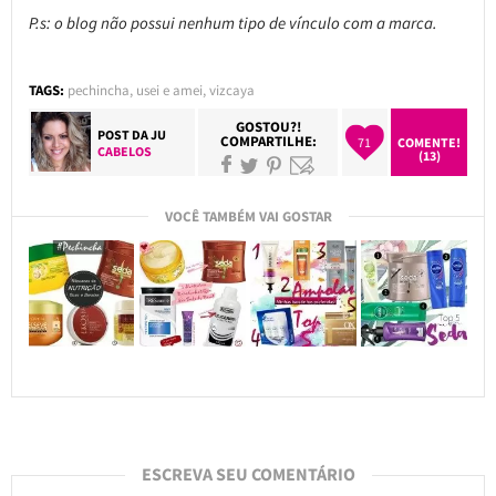
P.s: o blog não possui nenhum tipo de vínculo com a marca.
TAGS:
pechincha
,
usei e amei
,
vizcaya
GOSTOU?!
POST DA
JU
COMPARTILHE:
71
COMENTE!
CABELOS
(13)
VOCÊ TAMBÉM VAI GOSTAR
ESCREVA SEU COMENTÁRIO