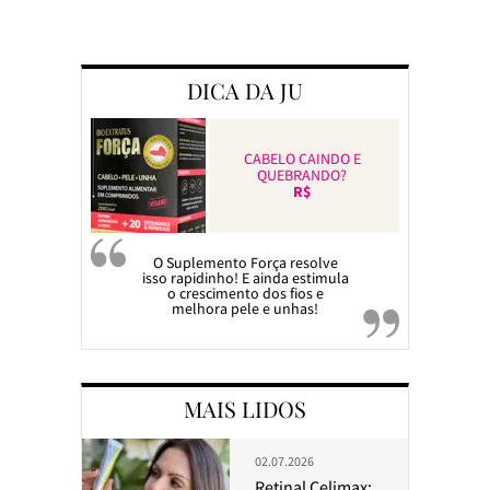
Preparando a c
DICA DA JU
CABELO CAINDO E
QUEBRANDO?
R$
O Suplemento Força resolve
isso rapidinho! E ainda estimula
o crescimento dos fios e
melhora pele e unhas!
MAIS LIDOS
02.07.2026
Retinal Celimax: