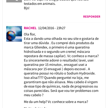
testados em animais.
Bjs!
RESPONDER
RACHEL
12/04/2016 - 23h27
Ola flor,
Esta a dando uma olhada no seu site e gostaria de
tirar uma dúvida . Eu comprei dois produtos da
marca Gllendex, o primeiro é uma queratina
hidrolisada e o segundo um creme( máscara
repostara de massa capilar). Vc conhece a marca?
Eu sinceramente adorei o resultado( lavei, usei
queratina por 15 minutos , enxaguei usei a
máscara por 15 enxaguei ) depois escovei . A
queratina possui no rótulo o Sodium Hydroxide.
Isso alisa???? Quando perguntei na loja, me
garantiram que não alisava. Meu cabelo é virgem
de esse tipo de químicas, nada de progressivas ou
coisas parecidas. Será que vou ter problemas com
meu cabelo ?
Me da um help? Vc conhece sobre a marca?