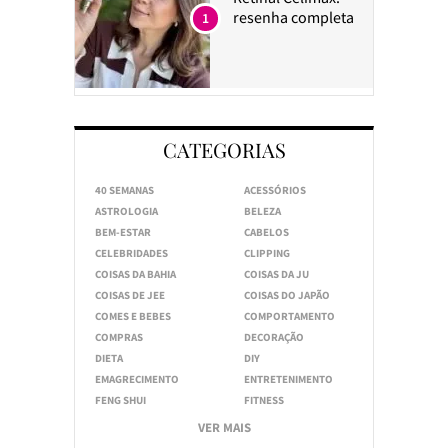
resenha completa
1
CATEGORIAS
40 SEMANAS
ACESSÓRIOS
ASTROLOGIA
BELEZA
BEM-ESTAR
CABELOS
CELEBRIDADES
CLIPPING
COISAS DA BAHIA
COISAS DA JU
COISAS DE JEE
COISAS DO JAPÃO
COMES E BEBES
COMPORTAMENTO
COMPRAS
DECORAÇÃO
DIETA
DIY
EMAGRECIMENTO
ENTRETENIMENTO
FENG SHUI
FITNESS
VER MAIS