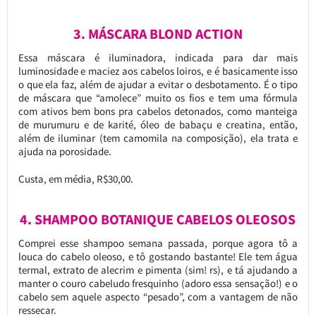
3. MÁSCARA BLOND ACTION
Essa máscara é iluminadora, indicada para dar mais
luminosidade e maciez aos cabelos loiros, e é basicamente isso
o que ela faz, além de ajudar a evitar o desbotamento. É o tipo
de máscara que “amolece” muito os fios e tem uma fórmula
com ativos bem bons pra cabelos detonados, como manteiga
de murumuru e de karité, óleo de babaçu e creatina, então,
além de iluminar (tem camomila na composição), ela trata e
ajuda na porosidade.
Custa, em média, R$30,00.
4. SHAMPOO BOTANIQUE CABELOS OLEOSOS
Comprei esse shampoo semana passada, porque agora tô a
louca do cabelo oleoso, e tô gostando bastante! Ele tem água
termal, extrato de alecrim e pimenta (sim! rs), e tá ajudando a
manter o couro cabeludo fresquinho (adoro essa sensação!) e o
cabelo sem aquele aspecto “pesado”, com a vantagem de não
ressecar.