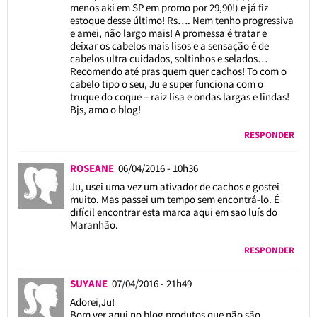
menos aki em SP em promo por 29,90!) e já fiz
estoque desse último! Rs…. Nem tenho progressiva
e amei, não largo mais! A promessa é tratar e
deixar os cabelos mais lisos e a sensação é de
cabelos ultra cuidados, soltinhos e selados…
Recomendo até pras quem quer cachos! To com o
cabelo tipo o seu, Ju e super funciona com o
truque do coque – raiz lisa e ondas largas e lindas!
Bjs, amo o blog!
RESPONDER
ROSEANE
06/04/2016 - 10h36
Ju, usei uma vez um ativador de cachos e gostei
muito. Mas passei um tempo sem encontrá-lo. É
difícil encontrar esta marca aqui em sao luís do
Maranhão.
RESPONDER
SUYANE
07/04/2016 - 21h49
Adorei,Ju!
Bom ver aqui no blog produtos que não são