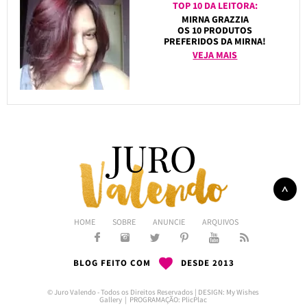
TOP 10 DA LEITORA:
MIRNA GRAZZIA
OS 10 PRODUTOS
PREFERIDOS DA MIRNA!
VEJA MAIS
HOME
SOBRE
ANUNCIE
ARQUIVOS
BLOG FEITO COM
DESDE 2013
© Juro Valendo - Todos os Direitos Reservados | DESIGN:
My Wishes
Gallery
| PROGRAMAÇÃO:
PlicPlac