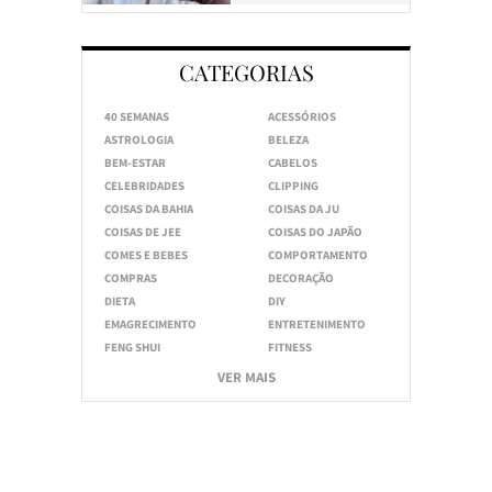
CATEGORIAS
40 SEMANAS
ACESSÓRIOS
ASTROLOGIA
BELEZA
BEM-ESTAR
CABELOS
CELEBRIDADES
CLIPPING
COISAS DA BAHIA
COISAS DA JU
COISAS DE JEE
COISAS DO JAPÃO
COMES E BEBES
COMPORTAMENTO
COMPRAS
DECORAÇÃO
DIETA
DIY
EMAGRECIMENTO
ENTRETENIMENTO
FENG SHUI
FITNESS
VER MAIS