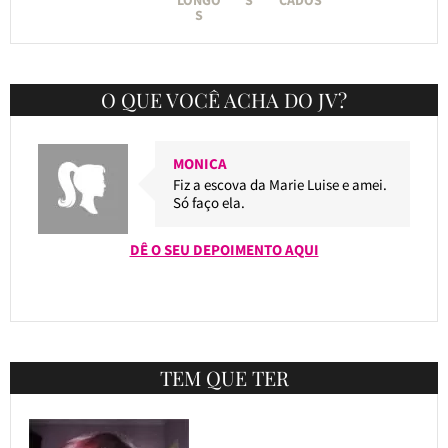
S
O QUE VOCÊ ACHA DO JV?
MONICA
Fiz a escova da Marie Luise e amei.
Só faço ela.
DÊ O SEU DEPOIMENTO AQUI
TEM QUE TER