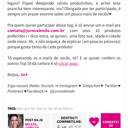
legais? Fiquei desejando vários produtinhos, e achei essa
prancha bem interessante, viu? Obrigada por ter participado, é
sempre um prazer enorme saber um pouco mais de vocês!♥
Pra quem quiser participar dessa tag, é só enviar um e-mail pra
contato@jurovalendo.com.br
com seus 10 produtos
preferidos (+ dica extra, se quiser), uma foto sua, idade e cidade
onde mora. Ah, e não esqueça de explicar (em poucas palavras)
porque gosta tanto de cada produto!
Tô esperando os e-mails de vocês, tá? E se quiser conferir os
outros Top 10 da Leitora é só
clicar aqui.
Beijos,
Ju♥
Siga nossas Redes Sociais ⇒ Instagram ♥ Snapchat ♥ Twitter ♥
Pinterest ♥Facebook⇒ @jurovalendo
TAGS:
tem que ter
,
top 10
,
top 10 da leitora
GOSTOU?!
POST DA
JU
COMPARTILHE:
80
COMENTE!
BELEZA
,
(6)
CABELOS