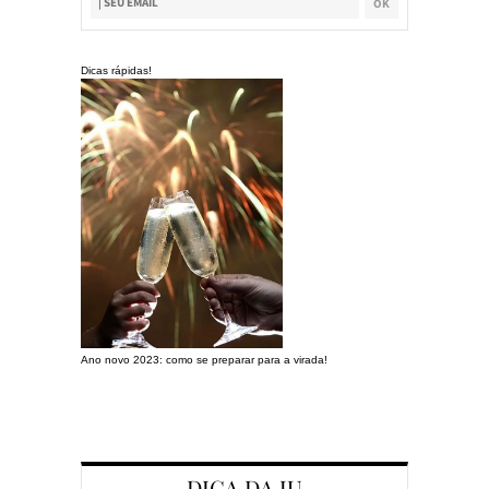
Dicas rápidas!
Ano novo 2023: como se preparar para a virada!
Preparando a c
DICA DA JU