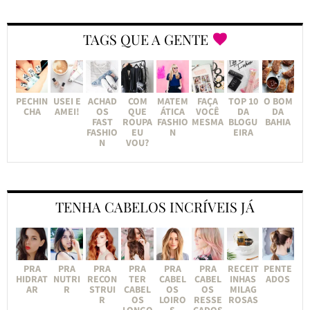
TAGS QUE A GENTE
PECHIN
USEI E
ACHAD
COM
MATEM
FAÇA
TOP 10
O BOM
CHA
AMEI!
OS
QUE
ÁTICA
VOCÊ
DA
DA
FAST
ROUPA
FASHIO
MESMA
BLOGU
BAHIA
FASHIO
EU
N
EIRA
N
VOU?
TENHA CABELOS INCRÍVEIS JÁ
PRA
PRA
PRA
PRA
PRA
PRA
RECEIT
PENTE
HIDRAT
NUTRI
RECON
TER
CABEL
CABEL
INHAS
ADOS
AR
R
STRUI
CABEL
OS
OS
MILAG
R
OS
LOIRO
RESSE
ROSAS
LONGO
S
CADOS