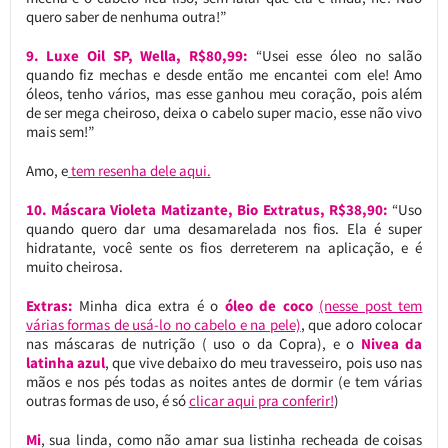
quero saber de nenhuma outra!”
9. Luxe Oil SP, Wella, R$80,99:
“Usei esse óleo no salão
quando fiz mechas e desde então me encantei com ele! Amo
óleos, tenho vários, mas esse ganhou meu coração, pois além
de ser mega cheiroso, deixa o cabelo super macio, esse não vivo
mais sem!”
Amo, e
tem resenha dele aqui.
10.
Máscara Violeta Matizante, Bio Extratus, R$38,90:
“Uso
quando quero dar uma desamarelada nos fios. Ela é super
hidratante, você sente os fios derreterem na aplicação, e é
muito cheirosa.
Extras:
Minha dica extra é o
óleo de coco
(nesse post tem
várias formas de usá-lo no cabelo e na pele)
, que adoro colocar
nas máscaras de nutrição ( uso o da Copra), e o
Nivea da
latinha azul
, que vive debaixo do meu travesseiro, pois uso nas
mãos e nos pés todas as noites antes de dormir (e tem várias
outras formas de uso, é só
clicar aqui pra conferir!
)
Mi
, sua linda, como não amar sua listinha recheada de coisas