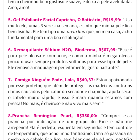
tem o cheirinho bem gostoso e suave, e deixa a pele aveludada.
Amo, amo!
5. Gel Esfoliante Facial Capricho, O Boticário, R$19,99:
“Uso
muito ele, umas 3 vezes na semana, e sinto que minha pele fica
bem lisinha. Ele tem tipo uma
areia fina
que, no meu caso, acho
fundamental para uma boa esfoliação!”
6. Demaquilante Sébium H2O, Bioderma, R$67,95:
“Esse é
para pele oleosa e com acne, e como a minha é mega oleosa
procuro usar sempre produtos voltados para esse tipo de pele.
Ele remove a maquiagem perfeitamente, gosto bastante.”
7. Comigo Ninguém Pode, Lola, R$40,37:
Estou apaixonada
por esse protetor, que além de proteger as madeixas contra os
danos causados pelo calor do secador e chapinha, ajuda secar
o cabelo muito rápido, e isso é mara quando estamos com
pressa! No mais, é cheiroso e não vivo mais sem!”
8.Prancha Remington Pearl, R$350,00:
“Comprei essa
prancha por indicação de um grupo do Face e não me
arrependi! Ela é perfeita, esquenta em segundos e tem controle
de temperatura, que acho importantíssimo. Uma só passada na
mecha e o cabelo fica liso, sem falar que ela é linda, né? Não