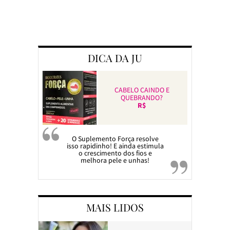
Preparando a c
DICA DA JU
CABELO CAINDO E
QUEBRANDO?
R$
O Suplemento Força resolve
isso rapidinho! E ainda estimula
o crescimento dos fios e
melhora pele e unhas!
MAIS LIDOS