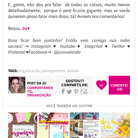
E, gente, não deu pra falar de todas as coisas, muito menos
detalhadamente, porque o post ficaria gigante, mas se vocês
quiserem posso falar mais disso, tá? Avisem nos comentários!
Beijos,
Ju♥
Bora ficar bem juntinha? Então vem comigo nas redes
sociais! ⇒ Instagram ♥ Youtube ♥ Snapchat ♥ Twitter ♥
Pinterest ♥Facebook⇒ @jurovalendo
TAGS:
organização
,
planejamento. sonhos
GOSTOU?!
POST DA
JU
COMPARTILHE:
69
COMENTE!
COMPORTAMEN
(16)
TO
,
ORGANIZAÇÃO
VOCÊ TAMBÉM VAI GOSTAR