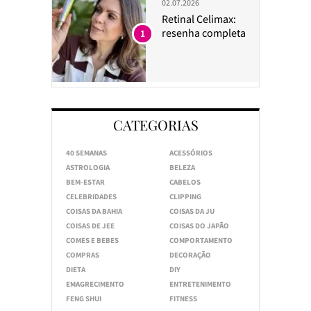
02.07.2026
Retinal Celimax:
resenha completa
1
CATEGORIAS
40 SEMANAS
ACESSÓRIOS
ASTROLOGIA
BELEZA
BEM-ESTAR
CABELOS
CELEBRIDADES
CLIPPING
COISAS DA BAHIA
COISAS DA JU
COISAS DE JEE
COISAS DO JAPÃO
COMES E BEBES
COMPORTAMENTO
COMPRAS
DECORAÇÃO
DIETA
DIY
EMAGRECIMENTO
ENTRETENIMENTO
FENG SHUI
FITNESS