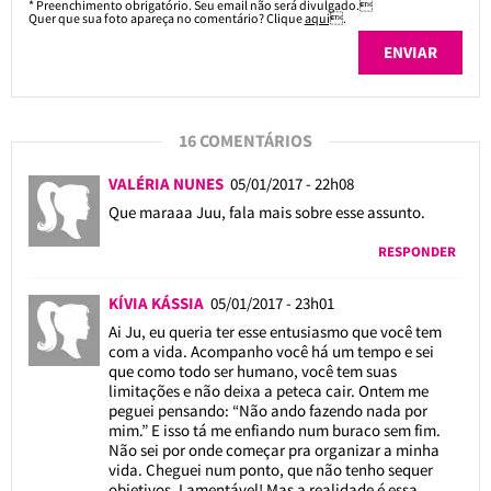
* Preenchimento obrigatório. Seu email não será divulgado.
Quer que sua foto apareça no comentário? Clique
aqui
.
16 COMENTÁRIOS
VALÉRIA NUNES
05/01/2017 - 22h08
Que maraaa Juu, fala mais sobre esse assunto.
RESPONDER
KÍVIA KÁSSIA
05/01/2017 - 23h01
Ai Ju, eu queria ter esse entusiasmo que você tem
com a vida. Acompanho você há um tempo e sei
que como todo ser humano, você tem suas
limitações e não deixa a peteca cair. Ontem me
peguei pensando: “Não ando fazendo nada por
mim.” E isso tá me enfiando num buraco sem fim.
Não sei por onde começar pra organizar a minha
vida. Cheguei num ponto, que não tenho sequer
objetivos. Lamentável! Mas a realidade é essa.