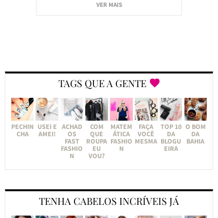
VER MAIS
TAGS QUE A GENTE
PECHIN
USEI E
ACHAD
COM
MATEM
FAÇA
TOP 10
O BOM
CHA
AMEI!
OS
QUE
ÁTICA
VOCÊ
DA
DA
FAST
ROUPA
FASHIO
MESMA
BLOGU
BAHIA
FASHIO
EU
N
EIRA
N
VOU?
TENHA CABELOS INCRÍVEIS JÁ