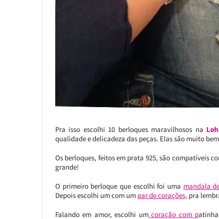
Pra isso escolhi 10 berloques maravilhosos na
Loh
qualidade e delicadeza das peças. Elas são muito bem 
Os berloques, feitos em prata 925, são compatíveis c
grande!
O primeiro berloque que escolhi foi uma
mandala de
Depois escolhi um com um
par de corações,
pra lembra
Falando em amor, escolhi um
coração com p
atinh