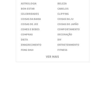
ASTROLOGIA
BELEZA
BEM-ESTAR
CABELOS
CELEBRIDADES
CLIPPING
COISAS DA BAHIA
COISAS DA JU
COISAS DE JEE
COISAS DO JAPÃO
COMES E BEBES
COMPORTAMENTO
COMPRAS
DECORAÇÃO
DIETA
DIY
EMAGRECIMENTO
ENTRETENIMENTO
FENG SHUI
FITNESS
VER MAIS