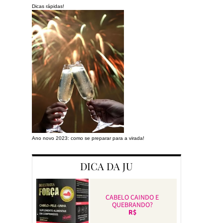
Dicas rápidas!
Ano novo 2023: como se preparar para a virada!
Preparando a cas
DICA DA JU
CABELO CAINDO E
QUEBRANDO?
R$