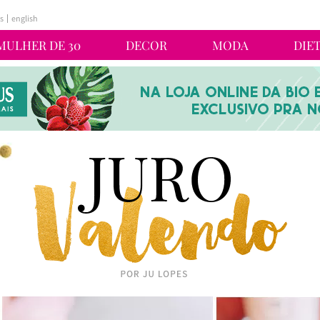
s
english
MULHER DE 30
DECOR
MODA
DIE