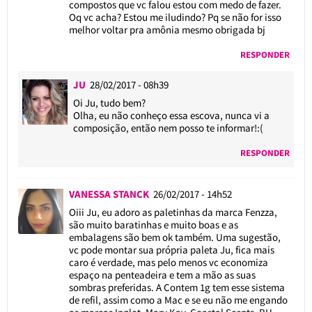
compostos que vc falou estou com medo de fazer.
Oq vc acha? Estou me iludindo? Pq se não for isso
melhor voltar pra amônia mesmo obrigada bj
RESPONDER
JU
28/02/2017 - 08h39
Oi Ju, tudo bem?
Olha, eu não conheço essa escova, nunca vi a
composição, então nem posso te informar!:(
RESPONDER
VANESSA STANCK
26/02/2017 - 14h52
Oiii Ju, eu adoro as paletinhas da marca Fenzza,
são muito baratinhas e muito boas e as
embalagens são bem ok também. Uma sugestão,
vc pode montar sua própria paleta Ju, fica mais
caro é verdade, mas pelo menos vc economiza
espaço na penteadeira e tem a mão as suas
sombras preferidas. A Contem 1g tem esse sistema
de refil, assim como a Mac e se eu não me engando