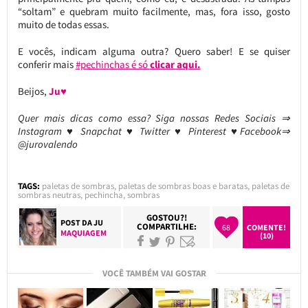
“soltam” e quebram muito facilmente, mas, fora isso, gosto
muito de todas essas.
E vocês, indicam alguma outra? Quero saber! E se quiser
conferir mais
#pechinchas é só
clicar aqui.
Beijos,
Ju♥
Quer mais dicas como essa? Siga nossas Redes Sociais ⇒
Instagram ♥ Snapchat ♥ Twitter ♥ Pinterest ♥Facebook⇒
@jurovalendo
TAGS:
paletas de sombras
,
paletas de sombras boas e baratas
,
paletas de
sombras neutras
,
pechincha
,
sombras
GOSTOU?!
POST DA
JU
COMPARTILHE:
68
COMENTE!
MAQUIAGEM
(10)
VOCÊ TAMBÉM VAI GOSTAR