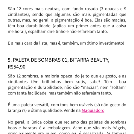
São 12 cores mais neutras, com fundo rosado (3 opacas e 9
cintilantes), sendo que algumas são mais pigmentadas que
outras, mas, no geral, a pigmentação é boa. Elas são macias,
têm boa durabilidade (aplica um primer antes que a coisa
melhora!), espalham direitinho e não esfarelam tanto.
É a mais cara da lista, mas é, também, um ótimo investimento!
5. PALETA DE SOMBRAS 01, BITARRA BEAUTY,
R$54,90
São 12 sombras, a maioria opaca, do jeito que eu gosto, e as
cintilantes têm brilhinhos bem sutis, sabe? Têm boa
pigmentação e durabilidade, não são “macias”, nem “soltam”
com tanta facilidade, mas também não esfarelam tanto.
É uma paleta versátil, com tons bem usáveis (só não gosto do
laranja rs) e ótima qualidade. Vende na
Maquiadoro
.
No geral, a única coisa que reclamo das paletas de sombras
boas e baratas é a embalagem. Acho que são mais frágeis,
principalmente pra quem, como eu, é desastrada. As tampas