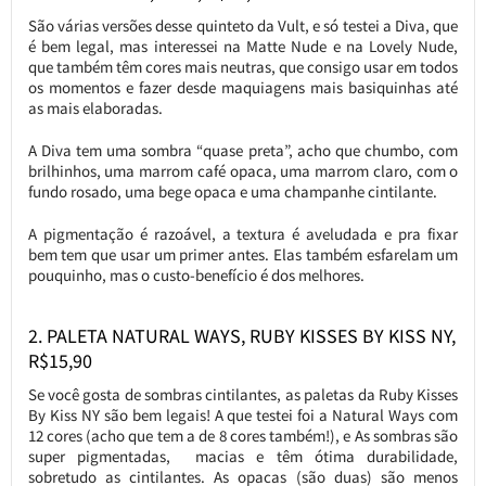
São várias versões desse quinteto da Vult, e só testei a Diva, que
é bem legal, mas interessei na Matte Nude e na Lovely Nude,
que também têm cores mais neutras, que consigo usar em todos
os momentos e fazer desde maquiagens mais basiquinhas até
as mais elaboradas.
A Diva tem uma sombra “quase preta”, acho que chumbo, com
brilhinhos, uma marrom café opaca, uma marrom claro, com o
fundo rosado, uma bege opaca e uma champanhe cintilante.
A pigmentação é razoável, a textura é aveludada e pra fixar
bem tem que usar um primer antes. Elas também esfarelam um
pouquinho, mas o custo-benefício é dos melhores.
2. PALETA NATURAL WAYS, RUBY KISSES BY KISS NY,
R$15,90
Se você gosta de sombras cintilantes, as paletas da Ruby Kisses
By Kiss NY são bem legais! A que testei foi a Natural Ways com
12 cores (acho que tem a de 8 cores também!), e As sombras são
super pigmentadas, macias e têm ótima durabilidade,
sobretudo as cintilantes. As opacas (são duas) são menos