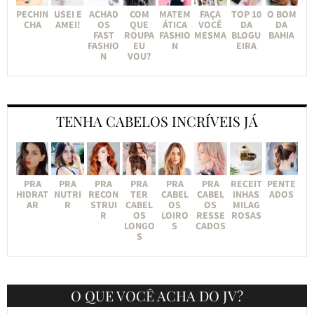
PECHIN
USEI E
ACHAD
COM
MATEM
FAÇA
TOP 10
O BOM
CHA
AMEI!
OS
QUE
ÁTICA
VOCÊ
DA
DA
FAST
ROUPA
FASHIO
MESMA
BLOGU
BAHIA
FASHIO
EU
N
EIRA
N
VOU?
TENHA CABELOS INCRÍVEIS JÁ
PRA
PRA
PRA
PRA
PRA
PRA
RECEIT
PENTE
HIDRAT
NUTRI
RECON
TER
CABEL
CABEL
INHAS
ADOS
AR
R
STRUI
CABEL
OS
OS
MILAG
R
OS
LOIRO
RESSE
ROSAS
LONGO
S
CADOS
S
O QUE VOCÊ ACHA DO JV?