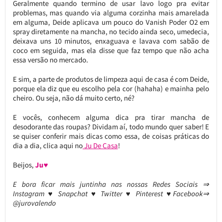
Geralmente quando termino de usar lavo logo pra evitar
problemas, mas quando via alguma corzinha mais amarelada
em alguma, Deide aplicava um pouco do Vanish Poder O2 em
spray diretamente na mancha, no tecido ainda seco, umedecia,
deixava uns 10 minutos, enxaguava e lavava com sabão de
coco em seguida, mas ela disse que faz tempo que não acha
essa versão no mercado.
E sim, a parte de produtos de limpeza aqui de casa é com Deide,
porque ela diz que eu escolho pela cor (hahaha) e mainha pelo
cheiro. Ou seja, não dá muito certo, né?
E vocês, conhecem alguma dica pra tirar mancha de
desodorante das roupas? Dividam aí, todo mundo quer saber! E
se quiser conferir mais dicas como essa, de coisas práticas do
dia a dia, clica aqui no
Ju De Casa
!
Beijos,
Ju♥
E bora ficar mais juntinha nas nossas Redes Sociais ⇒
Instagram ♥ Snapchat ♥ Twitter ♥ Pinterest ♥Facebook⇒
@jurovalendo