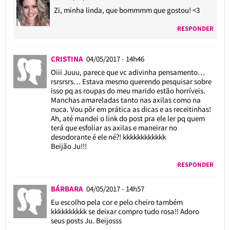
Zi, minha linda, que bommmm que gostou! <3
RESPONDER
CRISTINA
04/05/2017 - 14h46
Oiii Juuu, parece que vc adivinha pensamento…
rsrsrsrs… Estava mesmo querendo pesquisar sobre
isso pq as roupas do meu marido estão horríveis.
Manchas amareladas tanto nas axilas como na
nuca. Vou pôr em prática as dicas e as receitinhas!
Ah, até mandei o link do post pra ele ler pq quem
terá que esfoliar as axilas e maneirar no
desodorante é ele né?! kkkkkkkkkkkk
Beijão Ju!!!
RESPONDER
BÁRBARA
04/05/2017 - 14h57
Eu escolho pela cor e pelo cheiro também
kkkkkkkkkk se deixar compro tudo rosa!! Adoro
seus posts Ju. Beijosss