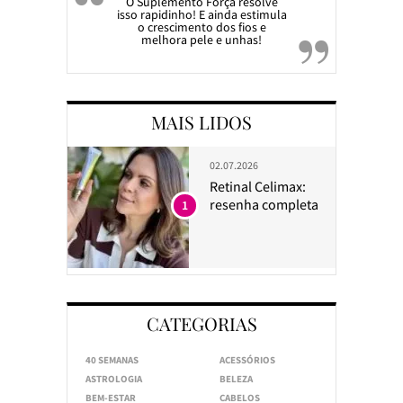
O Suplemento Força resolve
isso rapidinho! E ainda estimula
o crescimento dos fios e
melhora pele e unhas!
MAIS LIDOS
02.07.2026
Retinal Celimax:
resenha completa
1
CATEGORIAS
40 SEMANAS
ACESSÓRIOS
ASTROLOGIA
BELEZA
BEM-ESTAR
CABELOS