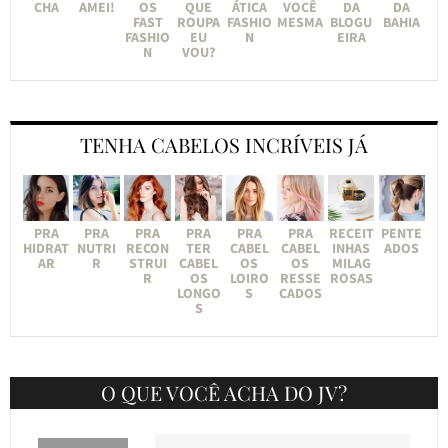
CHA
AMEI!
OS
QUE
ÁTICA
VOCÊ
DA
DA
FAST
ROUPA
FASHIO
MESMA
BLOGU
BAHIA
FASHIO
EU
N
EIRA
N
VOU?
TENHA CABELOS INCRÍVEIS JÁ
PRA
PRA
PRA
PRA
PRA
PRA
RECEIT
PENTE
HIDRAT
NUTRI
RECON
TER
CABEL
CABEL
INHAS
ADOS
AR
R
STRUI
CABEL
OS
OS
MILAG
R
OS
LOIRO
RESSE
ROSAS
LONGO
S
CADOS
S
O QUE VOCÊ ACHA DO JV?