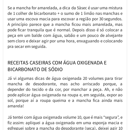
Se a mancha for amarelada, a dica da 5àsec é usar uma mistura
de 1 colher de bicarbonato + o sumo de 1 limão nas manchas e
usar uma escova macia para escovar a região por 30 segundos.
A princípio parece que a mancha ficou mais amarelada, mas
pode ficar tranquila que é normal. Depois disso é só colocar a
peça em um balde com água, sabão e um pouco de alvejante
sem cloro e deixar agir por uma hora, enxaguando e colocando
pra secar em seguida.
RECEITAS CASEIRAS COM ÁGUA OXIGENADA E
BICARBONATO DE SÓDIO
Já vi algumas dicas de água oxigenada 20 volumes para tirar
mancha de desodorante, mas acho arriscado porque, a
depender do tecido e da cor, por manchar a peça. Ah, e não
pode aplicar água oxigenada na roupa e, em seguida, expor ao
sol, porque aí a roupa queima e a mancha fica ainda mais
amarela!
Já tentei com água oxigenada volume 10, que é mais “segura”, e
fiz assim: apliquei a água oxigenada em uma esponja macia e
esfreguei sobre a mancha do desodorante (seca), deixei agir 10