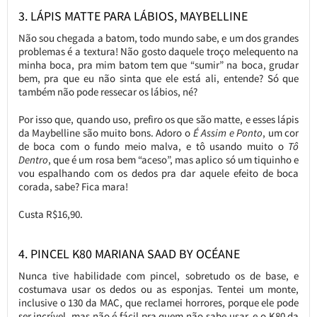
3. LÁPIS MATTE PARA LÁBIOS, MAYBELLINE
Não sou chegada a batom, todo mundo sabe, e um dos grandes
problemas é a textura! Não gosto daquele troço melequento na
minha boca, pra mim batom tem que “sumir” na boca, grudar
bem, pra que eu não sinta que ele está ali, entende? Só que
também não pode ressecar os lábios, né?
Por isso que, quando uso, prefiro os que são matte, e esses lápis
da Maybelline são muito bons. Adoro o
É Assim e Ponto
, um cor
de boca com o fundo meio malva, e tô usando muito o
Tô
Dentro
, que é um rosa bem “aceso”, mas aplico só um tiquinho e
vou espalhando com os dedos pra dar aquele efeito de boca
corada, sabe? Fica mara!
Custa R$16,90.
4. PINCEL K80 MARIANA SAAD BY OCÉANE
Nunca tive habilidade com pincel, sobretudo os de base, e
costumava usar os dedos ou as esponjas. Tentei um monte,
inclusive o 130 da MAC, que reclamei horrores, porque ele pode
ser incrível, mas não é fácil pra quem não sabe usar, e o K80 da