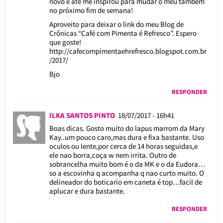
novo e até me inspirou para mudar o meu também
no próximo fim de semana!
Aproveito para deixar o link do meu Blog de
Crônicas “Café com Pimenta é Refresco”. Espero
que goste!
http://cafecompimentaehrefresco.blogspot.com.br
/2017/
Bjo
RESPONDER
ILKA SANTOS PINTO
18/07/2017 - 16h41
Boas dicas. Gosto muito do lapus marrom da Mary
Kay..um pouco caro,mas dura e fixa bastante. Uso
oculos ou lente,por cerca de 14 horas seguidas,e
ele nao borra,coça w nem irrita. Outro de
sobrancelha muito bom é o da MK e o da Eudora…
so a escovinha q acompanha q nao curto muito. O
delineador do boticario em caneta é top…facil de
aplucar e dura bastante.
RESPONDER