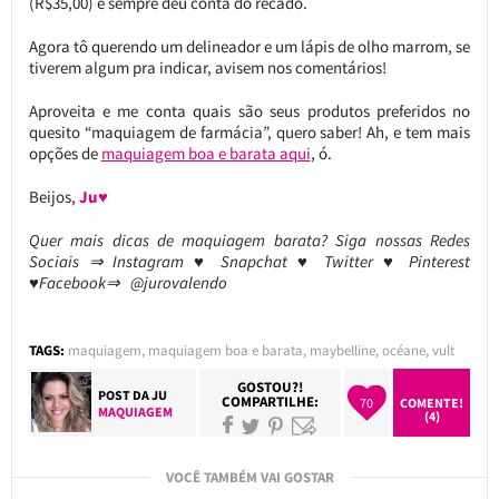
(R$35,00) e sempre deu conta do recado.
Agora tô querendo um delineador e um lápis de olho marrom, se
tiverem algum pra indicar, avisem nos comentários!
Aproveita e me conta quais são seus produtos preferidos no
quesito “maquiagem de farmácia”, quero saber! Ah, e tem mais
opções de
maquiagem boa e barata aqui
, ó.
Beijos,
Ju♥
Quer mais dicas de maquiagem barata? Siga nossas Redes
Sociais ⇒ Instagram ♥ Snapchat ♥ Twitter ♥ Pinterest
♥Facebook⇒ @jurovalendo
TAGS:
maquiagem
,
maquiagem boa e barata
,
maybelline
,
océane
,
vult
GOSTOU?!
POST DA
JU
COMPARTILHE:
70
COMENTE!
MAQUIAGEM
(4)
VOCÊ TAMBÉM VAI GOSTAR