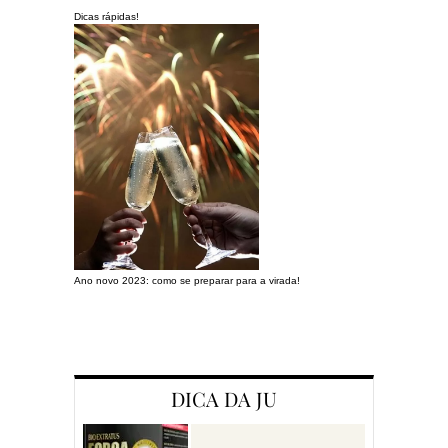
Dicas rápidas!
Ano novo 2023: como se preparar para a virada!
Preparando a c
DICA DA JU