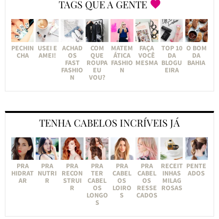
TAGS QUE A GENTE
PECHIN
USEI E
ACHAD
COM
MATEM
FAÇA
TOP 10
O BOM
CHA
AMEI!
OS
QUE
ÁTICA
VOCÊ
DA
DA
FAST
ROUPA
FASHIO
MESMA
BLOGU
BAHIA
FASHIO
EU
N
EIRA
N
VOU?
TENHA CABELOS INCRÍVEIS JÁ
PRA
PRA
PRA
PRA
PRA
PRA
RECEIT
PENTE
HIDRAT
NUTRI
RECON
TER
CABEL
CABEL
INHAS
ADOS
AR
R
STRUI
CABEL
OS
OS
MILAG
R
OS
LOIRO
RESSE
ROSAS
LONGO
S
CADOS
S