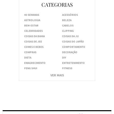
CATEGORIAS
40 SEMANAS
ACESSÓRIOS
ASTROLOGIA
BELEZA
BEM-ESTAR
CABELOS
CELEBRIDADES
CLIPPING
COISAS DA BAHIA
COISAS DA JU
COISAS DE JEE
COISAS DO JAPÃO
COMES E BEBES
COMPORTAMENTO
COMPRAS
DECORAÇÃO
DIETA
DIY
EMAGRECIMENTO
ENTRETENIMENTO
FENG SHUI
FITNESS
VER MAIS