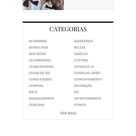
CATEGORIAS
40 SEMANAS
ACESSÓRIOS
ASTROLOGIA
BELEZA
BEM-ESTAR
CABELOS
CELEBRIDADES
CLIPPING
COISAS DA BAHIA
COISAS DA JU
COISAS DE JEE
COISAS DO JAPÃO
COMES E BEBES
COMPORTAMENTO
COMPRAS
DECORAÇÃO
DIETA
DIY
EMAGRECIMENTO
ENTRETENIMENTO
FENG SHUI
FITNESS
VER MAIS