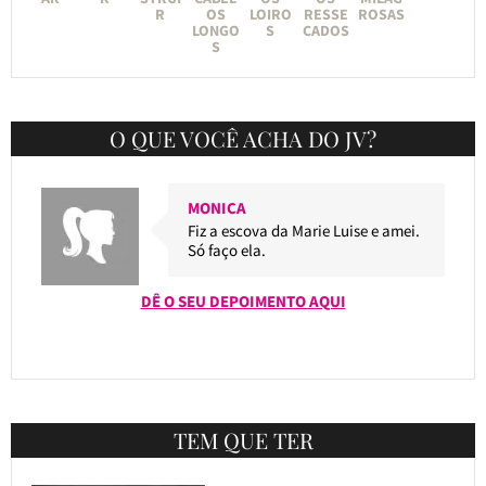
R
OS
LOIRO
RESSE
ROSAS
LONGO
S
CADOS
S
O QUE VOCÊ ACHA DO JV?
MONICA
Fiz a escova da Marie Luise e amei.
Só faço ela.
DÊ O SEU DEPOIMENTO AQUI
TEM QUE TER