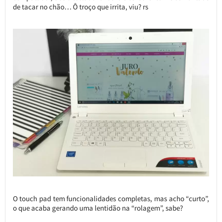
de tacar no chão… Ô troço que irrita, viu? rs
O touch pad tem funcionalidades completas, mas acho “curto”,
o que acaba gerando uma lentidão na “rolagem”, sabe?