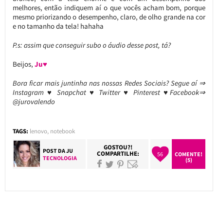
melhores, então indiquem aí o que vocês acham bom, porque
mesmo priorizando o desempenho, claro, de olho grande na cor
e no tamanho da tela! hahaha
P.s: assim que conseguir subo o áudio desse post, tá?
Beijos,
Ju♥
Bora ficar mais juntinha nas nossas Redes Sociais? Segue aí ⇒
Instagram ♥ Snapchat ♥ Twitter ♥ Pinterest ♥Facebook⇒
@jurovalendo
TAGS:
lenovo
,
notebook
GOSTOU?!
POST DA
JU
COMPARTILHE:
56
COMENTE!
TECNOLOGIA
(5)