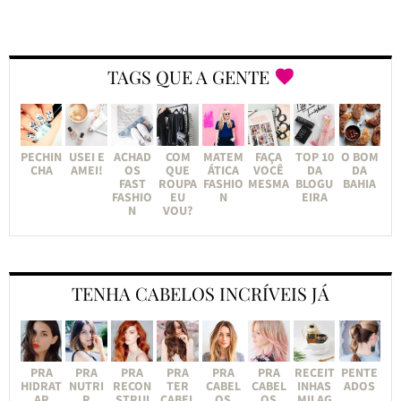
TAGS QUE A GENTE
PECHIN
USEI E
ACHAD
COM
MATEM
FAÇA
TOP 10
O BOM
CHA
AMEI!
OS
QUE
ÁTICA
VOCÊ
DA
DA
FAST
ROUPA
FASHIO
MESMA
BLOGU
BAHIA
FASHIO
EU
N
EIRA
N
VOU?
TENHA CABELOS INCRÍVEIS JÁ
PRA
PRA
PRA
PRA
PRA
PRA
RECEIT
PENTE
HIDRAT
NUTRI
RECON
TER
CABEL
CABEL
INHAS
ADOS
AR
R
STRUI
CABEL
OS
OS
MILAG