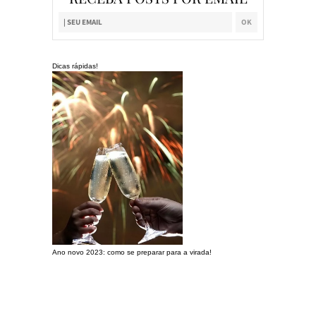
Dicas rápidas!
Ano novo 2023: como se preparar para a virada!
Preparando a c