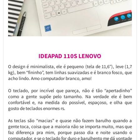
IDEAPAD 110S LENOVO
O design é minimalista, ele é pequeno (tela de 11,6″), leve (1,7
kg), bem “fininho”, tem linhas suavizadas e é branco fosco, que
acho lindo. Amo computador branco, amo!
O teclado, por incrível que pareça, não é tão “apertadinho”
como a gente supõe pelo tamanho. Na verdade ele é bem
confortável e, na medida do possível, espaçoso, e olha que
gosto de teclados enormes rs.
As teclas são “macias” e quase não fazem barulho quando a
gente toca, coisa que a maioria não se importa muito, mas que
faz diferença pra mim, porque passo dia e noite usando o
computador, e se o teclado for duro e barulhento me dá vontade