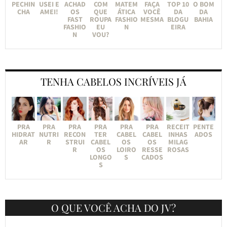
PECHIN
USEI E
ACHAD
COM
MATEM
FAÇA
TOP 10
O BOM
CHA
AMEI!
OS
QUE
ÁTICA
VOCÊ
DA
DA
FAST
ROUPA
FASHIO
MESMA
BLOGU
BAHIA
FASHIO
EU
N
EIRA
N
VOU?
TENHA CABELOS INCRÍVEIS JÁ
PRA
PRA
PRA
PRA
PRA
PRA
RECEIT
PENTE
HIDRAT
NUTRI
RECON
TER
CABEL
CABEL
INHAS
ADOS
AR
R
STRUI
CABEL
OS
OS
MILAG
R
OS
LOIRO
RESSE
ROSAS
LONGO
S
CADOS
S
O QUE VOCÊ ACHA DO JV?