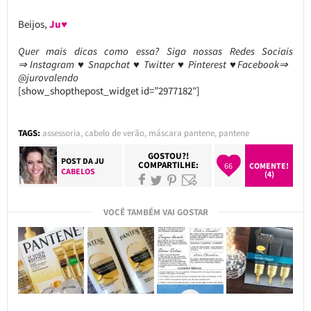
Beijos,
Ju♥
Quer mais dicas como essa?
Siga nossas Redes Sociais
⇒ Instagram ♥ Snapchat ♥ Twitter ♥ Pinterest ♥Facebook⇒
@jurovalendo
[show_shopthepost_widget id=”2977182″]
TAGS:
assessoria
,
cabelo de verão
,
máscara pantene
,
pantene
GOSTOU?!
POST DA
JU
COMPARTILHE:
66
COMENTE!
CABELOS
(4)
VOCÊ TAMBÉM VAI GOSTAR