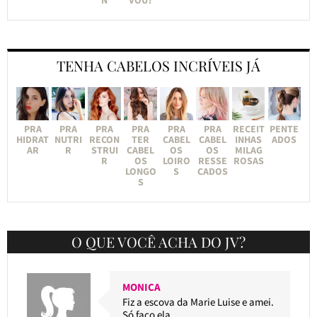
N
VOU?
TENHA CABELOS INCRÍVEIS JÁ
PRA
PRA
PRA
PRA
PRA
PRA
RECEIT
PENTE
HIDRAT
NUTRI
RECON
TER
CABEL
CABEL
INHAS
ADOS
AR
R
STRUI
CABEL
OS
OS
MILAG
R
OS
LOIRO
RESSE
ROSAS
LONGO
S
CADOS
S
O QUE VOCÊ ACHA DO JV?
MONICA
Fiz a escova da Marie Luise e amei.
Só faço ela.