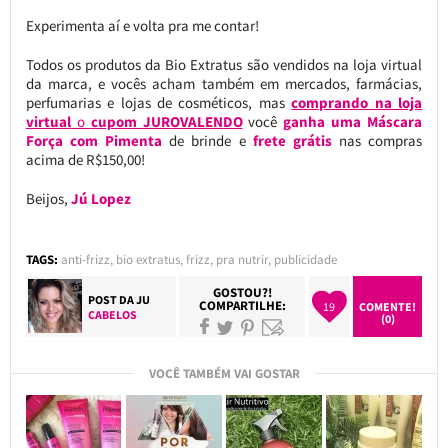
Experimenta aí e volta pra me contar!
Todos os produtos da Bio Extratus são vendidos na loja virtual
da marca, e vocês acham também em mercados, farmácias,
perfumarias e lojas de cosméticos, mas
comprando na loja
virtual
o
cupom JUROVALENDO
você
ganha uma Máscara
Força com Pimenta
de brinde e
frete grátis
nas compras
acima de R$150,00!
Beijos,
Jú Lopez
TAGS:
anti-frizz
,
bio extratus
,
frizz
,
pra nutrir
,
publicidade
GOSTOU?!
POST DA
JU
COMPARTILHE:
19
COMENTE!
CABELOS
(0)
VOCÊ TAMBÉM VAI GOSTAR