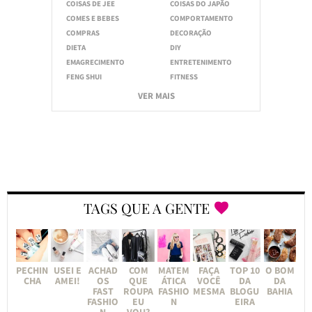
COISAS DE JEE
COISAS DO JAPÃO
COMES E BEBES
COMPORTAMENTO
COMPRAS
DECORAÇÃO
DIETA
DIY
EMAGRECIMENTO
ENTRETENIMENTO
FENG SHUI
FITNESS
VER MAIS
TAGS QUE A GENTE
PECHIN
USEI E
ACHAD
COM
MATEM
FAÇA
TOP 10
O BOM
CHA
AMEI!
OS
QUE
ÁTICA
VOCÊ
DA
DA
FAST
ROUPA
FASHIO
MESMA
BLOGU
BAHIA
FASHIO
EU
N
EIRA