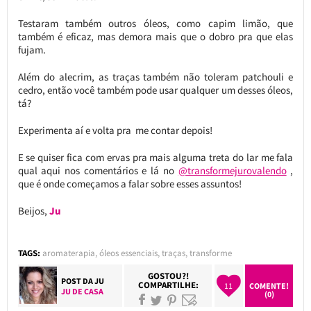
Testaram também outros óleos, como capim limão, que
também é eficaz, mas demora mais que o dobro pra que elas
fujam.
Além do alecrim, as traças também não toleram patchouli e
cedro, então você também pode usar qualquer um desses óleos,
tá?
Experimenta aí e volta pra me contar depois!
E se quiser fica com ervas pra mais alguma treta do lar me fala
qual aqui nos comentários e lá no
@transformejurovalendo
,
que é onde começamos a falar sobre esses assuntos!
Beijos,
Ju
TAGS:
aromaterapia
,
óleos essenciais
,
traças
,
transforme
GOSTOU?!
POST DA
JU
COMPARTILHE:
11
COMENTE!
JU DE CASA
(0)