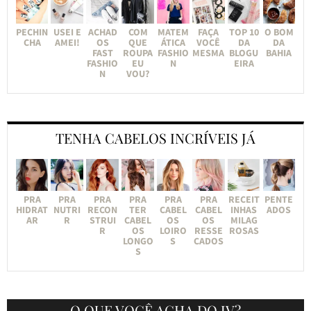
PECHIN
USEI E
ACHAD
COM
MATEM
FAÇA
TOP 10
O BOM
CHA
AMEI!
OS
QUE
ÁTICA
VOCÊ
DA
DA
FAST
ROUPA
FASHIO
MESMA
BLOGU
BAHIA
FASHIO
EU
N
EIRA
N
VOU?
TENHA CABELOS INCRÍVEIS JÁ
PRA
PRA
PRA
PRA
PRA
PRA
RECEIT
PENTE
HIDRAT
NUTRI
RECON
TER
CABEL
CABEL
INHAS
ADOS
AR
R
STRUI
CABEL
OS
OS
MILAG
R
OS
LOIRO
RESSE
ROSAS
LONGO
S
CADOS
S
O QUE VOCÊ ACHA DO JV?