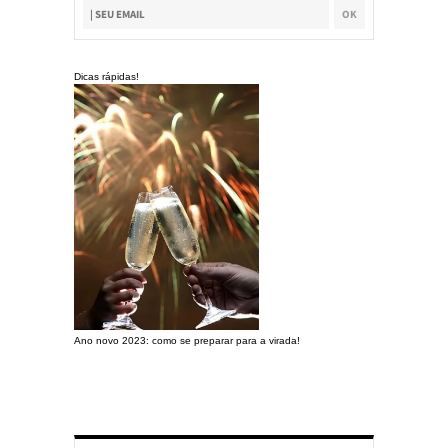
Dicas rápidas!
Ano novo 2023: como se preparar para a virada!
Preparando a c