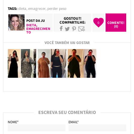
TAGS:
dieta
,
emagrecer
,
perder peso
GOSTOU?!
POST DA
JU
COMPARTILHE:
0
COMENTE!
DIETA
,
(0)
EMAGRECIMEN
TO
VOCÊ TAMBÉM VAI GOSTAR
ESCREVA SEU COMENTÁRIO
NOME*
EMAIL*