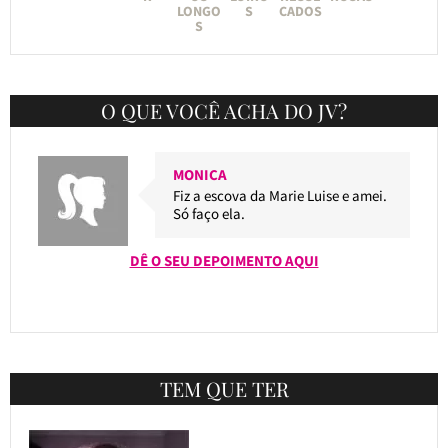
LONGO
S
CADOS
S
O QUE VOCÊ ACHA DO JV?
MONICA
Fiz a escova da Marie Luise e amei.
Só faço ela.
DÊ O SEU DEPOIMENTO AQUI
TEM QUE TER