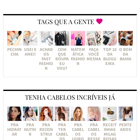
TAGS QUE A GENTE
PECHIN
USEI E
ACHAD
COM
MATEM
FAÇA
TOP 10
O BOM
CHA
AMEI!
OS
QUE
ÁTICA
VOCÊ
DA
DA
FAST
ROUPA
FASHIO
MESMA
BLOGU
BAHIA
FASHIO
EU
N
EIRA
N
VOU?
TENHA CABELOS INCRÍVEIS JÁ
PRA
PRA
PRA
PRA
PRA
PRA
RECEIT
PENTE
HIDRAT
NUTRI
RECON
TER
CABEL
CABEL
INHAS
ADOS
AR
R
STRUI
CABEL
OS
OS
MILAG
R
OS
LOIRO
RESSE
ROSAS