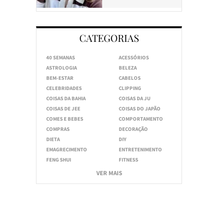
CATEGORIAS
40 SEMANAS
ACESSÓRIOS
ASTROLOGIA
BELEZA
BEM-ESTAR
CABELOS
CELEBRIDADES
CLIPPING
COISAS DA BAHIA
COISAS DA JU
COISAS DE JEE
COISAS DO JAPÃO
COMES E BEBES
COMPORTAMENTO
COMPRAS
DECORAÇÃO
DIETA
DIY
EMAGRECIMENTO
ENTRETENIMENTO
FENG SHUI
FITNESS
VER MAIS