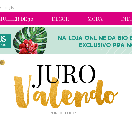
s
english
MULHER DE 30
DECOR
MODA
DIE