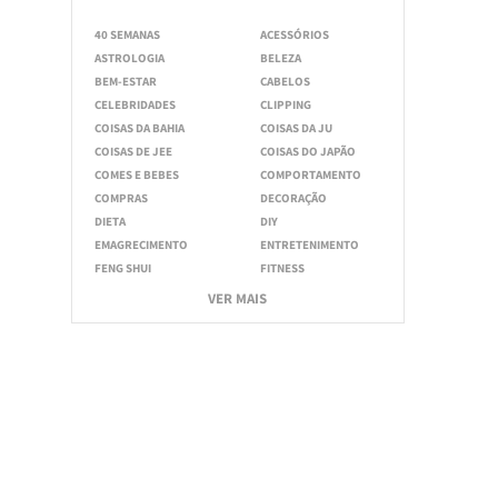
40 SEMANAS
ACESSÓRIOS
ASTROLOGIA
BELEZA
BEM-ESTAR
CABELOS
CELEBRIDADES
CLIPPING
COISAS DA BAHIA
COISAS DA JU
COISAS DE JEE
COISAS DO JAPÃO
COMES E BEBES
COMPORTAMENTO
COMPRAS
DECORAÇÃO
DIETA
DIY
EMAGRECIMENTO
ENTRETENIMENTO
FENG SHUI
FITNESS
VER MAIS