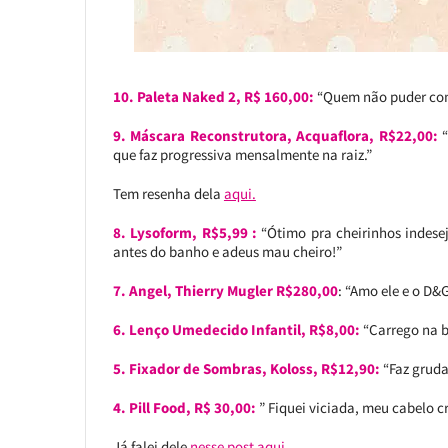
10. Paleta Naked 2, R$ 160,00:
“Quem não puder com
9. Máscara Reconstrutora, Acquaflora, R$22,00:
“
que faz progressiva mensalmente na raiz.”
Tem resenha dela
aqui.
8. Lysoform, R$5,99 :
“Ótimo pra cheirinhos indese
antes do banho e adeus mau cheiro!”
7. Angel, Thierry Mugler R$280,00
: “Amo ele e o D&G
6. Lenço Umedecido Infantil, R$8,00:
“Carrego na b
5. Fixador de Sombras, Koloss, R$12,90:
“Faz gruda
4. Pill Food, R$ 30,00:
” Fiquei viciada, meu cabelo c
Já falei dele
nesse post aqui.