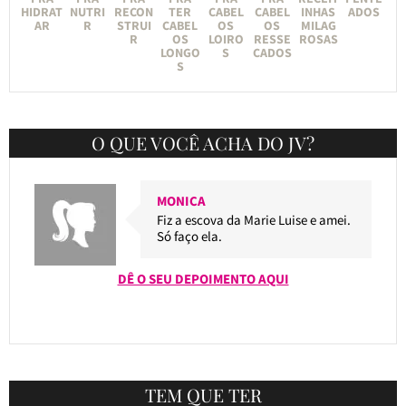
HIDRAT
NUTRI
RECON
TER
CABEL
CABEL
INHAS
ADOS
AR
R
STRUI
CABEL
OS
OS
MILAG
R
OS
LOIRO
RESSE
ROSAS
LONGO
S
CADOS
S
O QUE VOCÊ ACHA DO JV?
MONICA
Fiz a escova da Marie Luise e amei.
Só faço ela.
DÊ O SEU DEPOIMENTO AQUI
TEM QUE TER