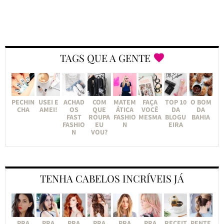
TAGS QUE A GENTE
PECHIN
USEI E
ACHAD
COM
MATEM
FAÇA
TOP 10
O BOM
CHA
AMEI!
OS
QUE
ÁTICA
VOCÊ
DA
DA
FAST
ROUPA
FASHIO
MESMA
BLOGU
BAHIA
FASHIO
EU
N
EIRA
N
VOU?
TENHA CABELOS INCRÍVEIS JÁ
PRA
PRA
PRA
PRA
PRA
PRA
RECEIT
PENTE