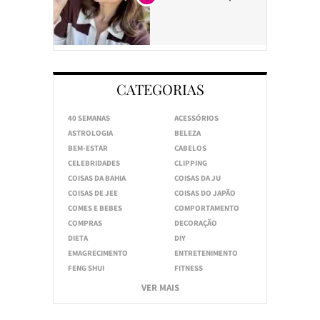
CATEGORIAS
40 SEMANAS
ACESSÓRIOS
ASTROLOGIA
BELEZA
BEM-ESTAR
CABELOS
CELEBRIDADES
CLIPPING
COISAS DA BAHIA
COISAS DA JU
COISAS DE JEE
COISAS DO JAPÃO
COMES E BEBES
COMPORTAMENTO
COMPRAS
DECORAÇÃO
DIETA
DIY
EMAGRECIMENTO
ENTRETENIMENTO
FENG SHUI
FITNESS
VER MAIS