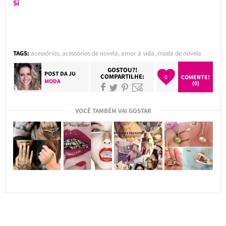
Si
TAGS:
acessórios
,
acessórios de novela
,
amor à vida
,
moda de novela
GOSTOU?!
POST DA
JU
COMPARTILHE:
0
COMENTE!
MODA
(0)
VOCÊ TAMBÉM VAI GOSTAR