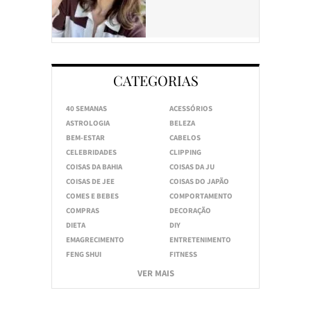
CATEGORIAS
40 SEMANAS
ACESSÓRIOS
ASTROLOGIA
BELEZA
BEM-ESTAR
CABELOS
CELEBRIDADES
CLIPPING
COISAS DA BAHIA
COISAS DA JU
COISAS DE JEE
COISAS DO JAPÃO
COMES E BEBES
COMPORTAMENTO
COMPRAS
DECORAÇÃO
DIETA
DIY
EMAGRECIMENTO
ENTRETENIMENTO
FENG SHUI
FITNESS
VER MAIS