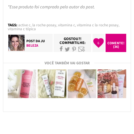
*Esse produto foi comprado pelo autor do post.
TAGS:
active c
,
la roche-posay
,
vitamina c
,
vitamina c la roche posay
,
vitamina c tópica
GOSTOU?!
POST DA
JU
COMPARTILHE:
6
COMENTE!
BELEZA
(36)
VOCÊ TAMBÉM VAI GOSTAR