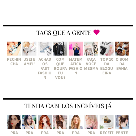
TAGS QUE A GENTE
PECHIN
USEI E
ACHAD
COM
MATEM
FAÇA
TOP 10
O BOM
CHA
AMEI!
OS
QUE
ÁTICA
VOCÊ
DA
DA
FAST
ROUPA
FASHIO
MESMA
BLOGU
BAHIA
FASHIO
EU
N
EIRA
N
VOU?
TENHA CABELOS INCRÍVEIS JÁ
PRA
PRA
PRA
PRA
PRA
PRA
RECEIT
PENTE