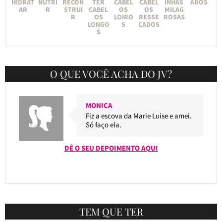
HIDRAT
NUTRI
RECON
TER
CABEL
CABEL
INHAS
ADOS
AR
R
STRUI
CABEL
OS
OS
MILAG
R
OS
LOIRO
RESSE
ROSAS
LONGO
S
CADOS
S
O QUE VOCÊ ACHA DO JV?
MONICA
Fiz a escova da Marie Luise e amei.
Só faço ela.
DÊ O SEU DEPOIMENTO AQUI
TEM QUE TER