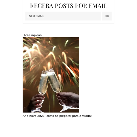
RECEBA POSTS POR EMAIL
Dicas rápidas!
Ano novo 2023: como se preparar para a virada!
Preparando a c