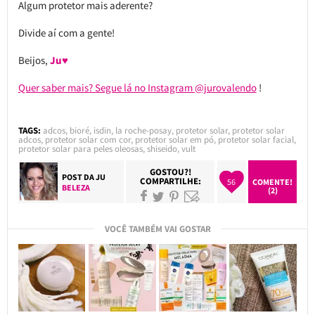
Algum protetor mais aderente?
Divide aí com a gente!
Beijos,
Ju♥
Quer saber mais? Segue lá no Instagram @jurovalendo
!
TAGS:
adcos
,
bioré
,
isdin
,
la roche-posay
,
protetor solar
,
protetor solar
adcos
,
protetor solar com cor
,
protetor solar em pó
,
protetor solar facial
,
protetor solar para peles oleosas
,
shiseido
,
vult
GOSTOU?!
POST DA
JU
COMPARTILHE:
56
COMENTE!
BELEZA
(2)
VOCÊ TAMBÉM VAI GOSTAR