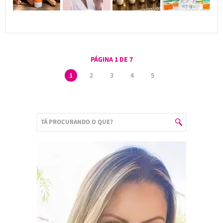
PÁGINA 1 DE 7
1
2
3
4
5