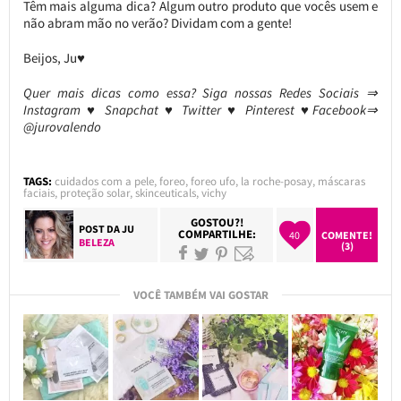
Têm mais alguma dica? Algum outro produto que vocês usem e
não abram mão no verão? Dividam com a gente!
Beijos, Ju♥
Quer mais dicas como essa? Siga nossas Redes Sociais ⇒
Instagram ♥ Snapchat ♥ Twitter ♥ Pinterest ♥Facebook⇒
@jurovalendo
TAGS:
cuidados com a pele
,
foreo
,
foreo ufo
,
la roche-posay
,
máscaras
faciais
,
proteção solar
,
skinceuticals
,
vichy
GOSTOU?!
POST DA
JU
COMPARTILHE:
40
COMENTE!
BELEZA
(3)
VOCÊ TAMBÉM VAI GOSTAR