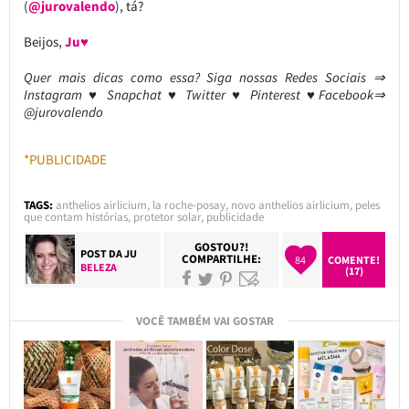
(
@jurovalendo
), tá?
Beijos,
Ju♥
Quer mais dicas como essa? Siga nossas Redes Sociais ⇒
Instagram ♥ Snapchat ♥ Twitter ♥ Pinterest ♥Facebook⇒
@jurovalendo
*PUBLICIDADE
TAGS:
anthelios airlicium
,
la roche-posay
,
novo anthelios airlicium
,
peles
que contam histórias
,
protetor solar
,
publicidade
GOSTOU?!
POST DA
JU
COMPARTILHE:
84
COMENTE!
BELEZA
(17)
VOCÊ TAMBÉM VAI GOSTAR