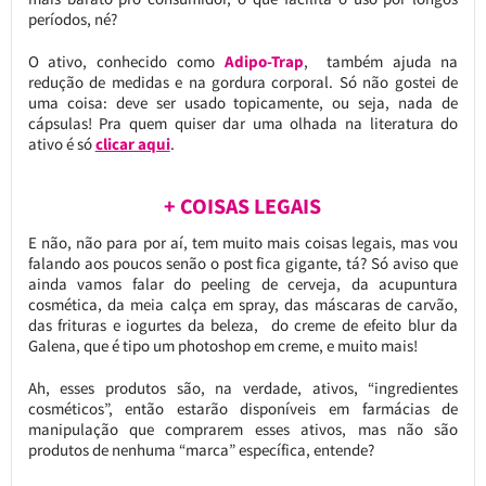
períodos, né?
O ativo, conhecido como
Adipo-Trap
, também ajuda na
redução de medidas e na gordura corporal. Só não gostei de
uma coisa: deve ser usado topicamente, ou seja, nada de
cápsulas! Pra quem quiser dar uma olhada na literatura do
ativo é só
clicar aqui
.
+ COISAS LEGAIS
E não, não para por aí, tem muito mais coisas legais, mas vou
falando aos poucos senão o post fica gigante, tá? Só aviso que
ainda vamos falar do peeling de cerveja, da acupuntura
cosmética, da meia calça em spray, das máscaras de carvão,
das frituras e iogurtes da beleza, do creme de efeito blur da
Galena, que é tipo um photoshop em creme, e muito mais!
Ah, esses produtos são, na verdade, ativos, “ingredientes
cosméticos”, então estarão disponíveis em farmácias de
manipulação que comprarem esses ativos, mas não são
produtos de nenhuma “marca” específica, entende?