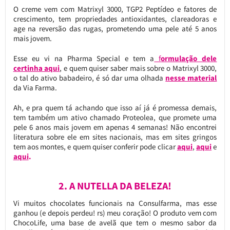
O creme vem com Matrixyl 3000, TGP2 Peptídeo e fatores de
crescimento, tem propriedades antioxidantes, clareadoras e
age na reversão das rugas, prometendo uma pele até 5 anos
mais jovem.
Esse eu vi na Pharma Special e tem a
f
ormulação dele
certinha aqui
, e quem quiser saber mais sobre o Matrixyl 3000,
o tal do ativo babadeiro, é só dar uma olhada
nesse material
da Via Farma.
Ah, e pra quem tá achando que isso aí já é promessa demais,
tem também um ativo chamado Proteolea, que promete uma
pele 6 anos mais jovem em apenas 4 semanas! Não encontrei
literatura sobre ele em sites nacionais, mas em sites gringos
tem aos montes, e quem quiser conferir pode clicar
aqui
,
aqui
e
aqui
.
2. A NUTELLA DA BELEZA!
Vi muitos chocolates funcionais na Consulfarma, mas esse
ganhou (e depois perdeu! rs) meu coração! O produto vem com
ChocoLife, uma base de avelã que tem o mesmo sabor da