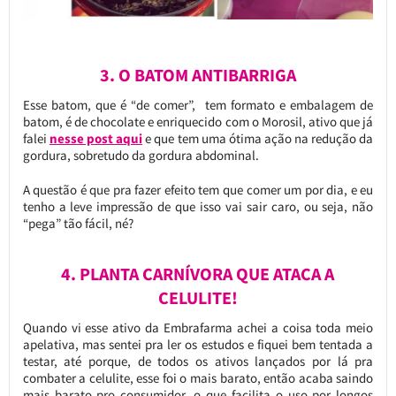
3. O BATOM ANTIBARRIGA
Esse batom, que é “de comer”, tem formato e embalagem de
batom, é de chocolate e enriquecido com o Morosil, ativo que já
falei
nesse post aqui
e que tem uma ótima ação na redução da
gordura, sobretudo da gordura abdominal.
A questão é que pra fazer efeito tem que comer um por dia, e eu
tenho a leve impressão de que isso vai sair caro, ou seja, não
“pega” tão fácil, né?
4. PLANTA CARNÍVORA QUE ATACA A
CELULITE!
Quando vi esse ativo da Embrafarma achei a coisa toda meio
apelativa, mas sentei pra ler os estudos e fiquei bem tentada a
testar, até porque, de todos os ativos lançados por lá pra
combater a celulite, esse foi o mais barato, então acaba saindo
mais barato pro consumidor, o que facilita o uso por longos