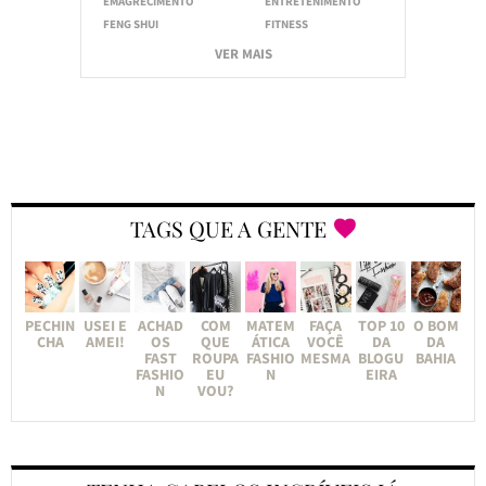
EMAGRECIMENTO
ENTRETENIMENTO
FENG SHUI
FITNESS
VER MAIS
TAGS QUE A GENTE
PECHIN
USEI E
ACHAD
COM
MATEM
FAÇA
TOP 10
O BOM
CHA
AMEI!
OS
QUE
ÁTICA
VOCÊ
DA
DA
FAST
ROUPA
FASHIO
MESMA
BLOGU
BAHIA
FASHIO
EU
N
EIRA
N
VOU?