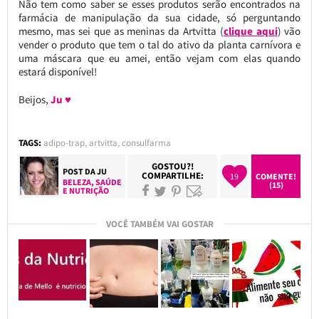
Não tem como saber se esses produtos serão encontrados na
farmácia de manipulação da sua cidade, só perguntando
mesmo, mas sei que as meninas da Artvitta (
clique aqui
) vão
vender o produto que tem o tal do ativo da planta carnívora e
uma máscara que eu amei, então vejam com elas quando
estará disponível!
Beijos,
Ju ♥
TAGS:
adipo-trap
,
artvitta
,
consulfarma
GOSTOU?!
POST DA
JU
COMPARTILHE:
19
COMENTE!
BELEZA
,
SAÚDE
(15)
E NUTRIÇÃO
VOCÊ TAMBÉM VAI GOSTAR