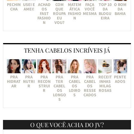
PECHIN
USEI E
ACHAD
COM
MATEM
FAÇA
TOP 10
O BOM
CHA
AMEI!
OS
QUE
ÁTICA
VOCÊ
DA
DA
FAST
ROUPA
FASHIO
MESMA
BLOGU
BAHIA
FASHIO
EU
N
EIRA
N
VOU?
TENHA CABELOS INCRÍVEIS JÁ
PRA
PRA
PRA
PRA
PRA
PRA
RECEIT
PENTE
HIDRAT
NUTRI
RECON
TER
CABEL
CABEL
INHAS
ADOS
AR
R
STRUI
CABEL
OS
OS
MILAG
R
OS
LOIRO
RESSE
ROSAS
LONGO
S
CADOS
S
O QUE VOCÊ ACHA DO JV?