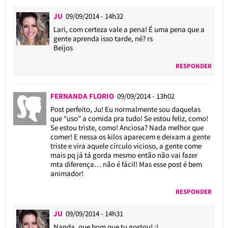
JU
09/09/2014 - 14h32
Lari, com certeza vale a pena! É uma pena que a
gente aprenda isso tarde, né? rs
Beijos
RESPONDER
FERNANDA FLORIO
09/09/2014 - 13h02
Post perfeito, Ju! Eu normalmente sou daquelas
que “uso” a comida pra tudo! Se estou feliz, como!
Se estou triste, como! Anciosa? Nada melhor que
comer! E nessa os kilos aparecem e deixam a gente
triste e vira aquele círculo vicioso, a gente come
mais pq já tá gorda mesmo então não vai fazer
mta diferença… não é fácil! Mas esse post é bem
animador!
RESPONDER
JU
09/09/2014 - 14h31
Nanda, que bom que tu gostou! :)