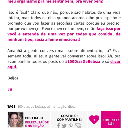
meu organismo pra me sentir bem, pra viver bem!
Isso é fácil? Claro que não, porque são hábitos de uma vida
inteira, mas todos os dias quando acordo olho pro espelho e
prometo que vou fazer as escolhas certas porque eu preciso,
porque eu mereço! E você merece também, então
faça isso por
você e entenda de uma vez por todas que comida, de
nenhum tipo, sacia a fome emocional!
Amanhã a gente conversa mais sobre alimentação, tá? Essa
semana toda, aliás, a gente vai conversar sobre isso! Ah, pra
acompanhar todos os posts do
#100DiasDeBeleza
é só
clicar
aqui.
Beijos
Ju
TAGS:
100 dias de beleza
,
alimentação
,
dieta
GOSTOU?!
POST DA
JU
COMPARTILHE:
3
COMENTE!
BELEZA
,
SAÚDE
(13)
E NUTRIÇÃO