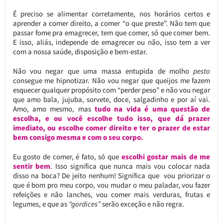
É preciso se alimentar corretamente, nos horários certos e
aprender a comer direito, a comer “o que preste”. Não tem que
passar fome pra emagrecer, tem que comer, só que comer bem.
E isso, aliás, independe de emagrecer ou não, isso tem a ver
com a nossa saúde, disposição e bem-estar.
Não vou negar que uma massa entupida de molho
pesto
consegue me hipnotizar. Não vou negar que queijos me fazem
esquecer qualquer propósito com “perder peso” e não vou negar
que amo bala, jujuba, sorvete, doce, salgadinho e por aí vai.
Amo, amo mesmo, mas
tudo na vida é uma questão de
escolha, e ou você escolhe tudo isso, que dá prazer
imediato, ou escolhe comer direito e ter o prazer de estar
bem consigo mesma e com o seu corpo.
Eu gosto de comer, é fato, só que
escolhi gostar mais de me
sentir bem
. Isso significa que nunca mais vou colocar nada
disso na boca? De jeito nenhum! Significa que vou priorizar o
que é bom pro meu corpo, vou mudar o meu paladar, vou fazer
refeições e não lanches, vou comer mais verduras, frutas e
legumes, e que as
“gordices”
serão exceção e não regra.