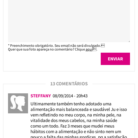
* Preenchimento obrigatório. Seu email não será divulgado.
Quer que sua foto apareça no comentário? Clique
aqui
.
13 COMENTÁRIOS
STEFFANY
08/09/2014 - 20h43
Ultimamente também tenho adotado uma
alimentação mais balanceada e saudável Ju e isso
vem refletindo no meu corpo, na minha pele, na
vitalidade dos meus cabelos, na minha saúde
como um todo. Faz 3 meses que mudei meus
hábitos com a alimentação e não sinto nem um
pouco a falta das minhas gordices, pq a satisfação