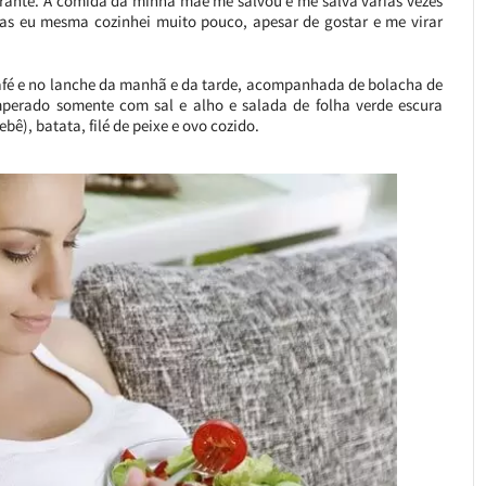
urante. A comida da minha mãe me salvou e me salva várias vezes
s eu mesma cozinhei muito pouco, apesar de gostar e me virar
afé e no lanche da manhã e da tarde, acompanhada de bolacha de
mperado somente com sal e alho e salada de folha verde escura
bê), batata, filé de peixe e ovo cozido.