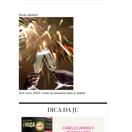
Dicas rápidas!
Ano novo 2023: como se preparar para a virada!
Preparando a cas
DICA DA JU
CABELO CAINDO E