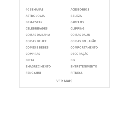
40 SEMANAS
ACESSÓRIOS
ASTROLOGIA
BELEZA
BEM-ESTAR
CABELOS
CELEBRIDADES
CLIPPING
COISAS DA BAHIA
COISAS DA JU
COISAS DE JEE
COISAS DO JAPÃO
COMES E BEBES
COMPORTAMENTO
COMPRAS
DECORAÇÃO
DIETA
DIY
EMAGRECIMENTO
ENTRETENIMENTO
FENG SHUI
FITNESS
VER MAIS