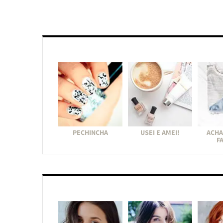
PECHINCHA
USEI E AMEI!
ACHA
F