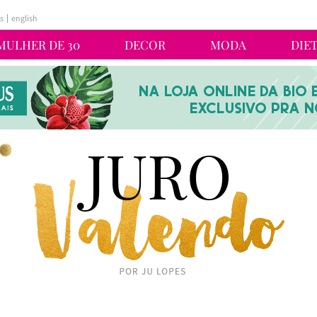
s
english
MULHER DE 30
DECOR
MODA
DIE