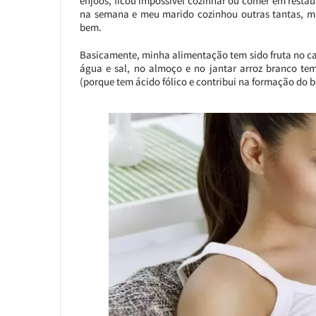
enjoos, ficou impossível cozinhar ou comer em resta
na semana e meu marido cozinhou outras tantas, ma
bem.
Basicamente, minha alimentação tem sido fruta no c
água e sal, no almoço e no jantar arroz branco te
(porque tem ácido fólico e contribui na formação do be