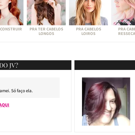
ECONSTRUIR
PRA TER CABELOS
PRA CABELOS
PRA CAB
LONGOS
LOIROS
RESSEC
DO JV?
 amei. Só faço ela.
AQUI