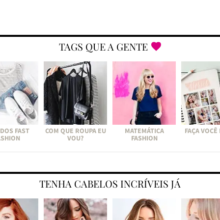
TAGS QUE A GENTE
DOS FAST
COM QUE ROUPA EU
MATEMÁTICA
FAÇA VOCÊ
ASHION
VOU?
FASHION
TENHA CABELOS INCRÍVEIS JÁ