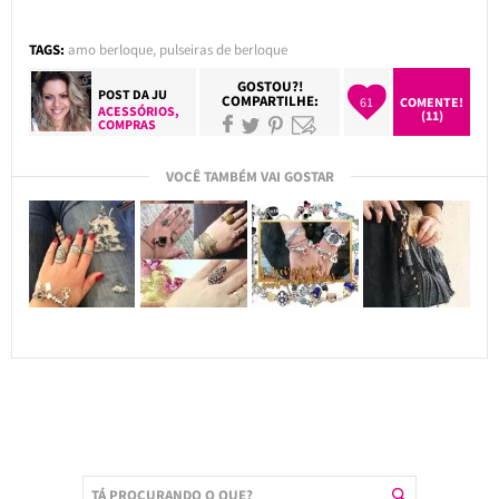
TAGS:
amo berloque
,
pulseiras de berloque
GOSTOU?!
POST DA
JU
COMPARTILHE:
61
COMENTE!
ACESSÓRIOS
,
(11)
COMPRAS
VOCÊ TAMBÉM VAI GOSTAR