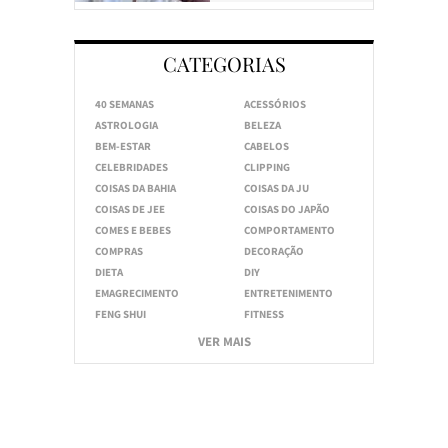
CATEGORIAS
40 SEMANAS
ACESSÓRIOS
ASTROLOGIA
BELEZA
BEM-ESTAR
CABELOS
CELEBRIDADES
CLIPPING
COISAS DA BAHIA
COISAS DA JU
COISAS DE JEE
COISAS DO JAPÃO
COMES E BEBES
COMPORTAMENTO
COMPRAS
DECORAÇÃO
DIETA
DIY
EMAGRECIMENTO
ENTRETENIMENTO
FENG SHUI
FITNESS
VER MAIS