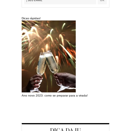
Dicas rápidas!
Ano novo 2023: como se preparar para a virada!
Preparando a c
DICA DA JU