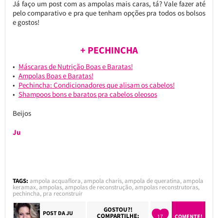
Já faço um post com as ampolas mais caras, tá? Vale fazer até
pelo comparativo e pra que tenham opções pra todos os bolsos
e gostos!
+ PECHINCHA
Máscaras de Nutrição Boas e Baratas!
Ampolas Boas e Baratas!
Pechincha: Condicionadores que alisam os cabelos!
Shampoos bons e baratos pra cabelos oleosos
Beijos
Ju
TAGS:
ampola acquaflora
,
ampola charis
,
ampola de queratina
,
ampola
keramax
,
ampolas
,
ampolas de reconstrução
,
ampolas reconstrutoras
,
pechincha
,
pra reconstruir
GOSTOU?!
POST DA
JU
COMPARTILHE:
17
COMENTE!