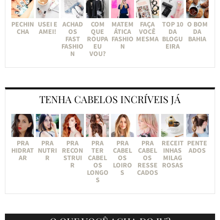
PECHIN
USEI E
ACHAD
COM
MATEM
FAÇA
TOP 10
O BOM
CHA
AMEI!
OS
QUE
ÁTICA
VOCÊ
DA
DA
FAST
ROUPA
FASHIO
MESMA
BLOGU
BAHIA
FASHIO
EU
N
EIRA
N
VOU?
TENHA CABELOS INCRÍVEIS JÁ
PRA
PRA
PRA
PRA
PRA
PRA
RECEIT
PENTE
HIDRAT
NUTRI
RECON
TER
CABEL
CABEL
INHAS
ADOS
AR
R
STRUI
CABEL
OS
OS
MILAG
R
OS
LOIRO
RESSE
ROSAS
LONGO
S
CADOS
S