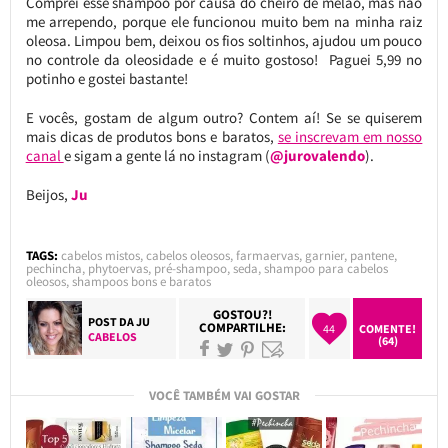
Comprei esse shampoo por causa do cheiro de melão, mas não
me arrependo, porque ele funcionou muito bem na minha raiz
oleosa. Limpou bem, deixou os fios soltinhos, ajudou um pouco
no controle da oleosidade e é muito gostoso! Paguei 5,99 no
potinho e gostei bastante!
E vocês, gostam de algum outro? Contem aí! Se se quiserem
mais dicas de produtos bons e baratos,
se inscrevam em nosso
canal
e sigam a gente lá no instagram (
@jurovalendo
).
Beijos,
Ju
TAGS:
cabelos mistos
,
cabelos oleosos
,
farmaervas
,
garnier
,
pantene
,
pechincha
,
phytoervas
,
pré-shampoo
,
seda
,
shampoo para cabelos
oleosos
,
shampoos bons e baratos
GOSTOU?!
POST DA
JU
COMPARTILHE:
44
COMENTE!
CABELOS
(64)
VOCÊ TAMBÉM VAI GOSTAR