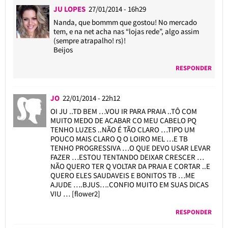
JU LOPES
27/01/2014 - 16h29
Nanda, que bommm que gostou! No mercado
tem, e na net acha nas “lojas rede”, algo assim
(sempre atrapalho! rs)!
Beijos
RESPONDER
JO
22/01/2014 - 22h12
OI JU ..TD BEM …VOU IR PARA PRAIA ..TÔ COM
MUITO MEDO DE ACABAR CO MEU CABELO PQ
TENHO LUZES ..NÃO É TÃO CLARO …TIPO UM
POUCO MAIS CLARO Q O LOIRO MEL …E TB
TENHO PROGRESSIVA …O QUE DEVO USAR LEVAR
FAZER …ESTOU TENTANDO DEIXAR CRESCER …
NÃO QUERO TER Q VOLTAR DA PRAIA E CORTAR ..E
QUERO ELES SAUDAVEIS E BONITOS TB …ME
AJUDE ….BJUS….CONFIO MUITO EM SUAS DICAS
VIU … [flower2]
RESPONDER