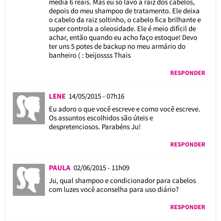
média 6 reais. Mas eu só lavo a raiz dos cabelos,
depois do meu shampoo de tratamento. Ele deixa
o cabelo da raiz soltinho, o cabelo fica brilhante e
super controla a oleosidade. Ele é meio difícil de
achar, então quando eu acho faço estoque! Devo
ter uns 5 potes de backup no meu armário do
banheiro ( : beijossss Thais
RESPONDER
LENE
14/05/2015 - 07h16
Eu adoro o que você escreve e como você escreve.
Os assuntos escolhidos são úteis e
despretenciosos. Parabéns Ju!
RESPONDER
PAULA
02/06/2015 - 11h09
Ju, qual shampoo e condicionador para cabelos
com luzes você aconselha para uso diário?
RESPONDER