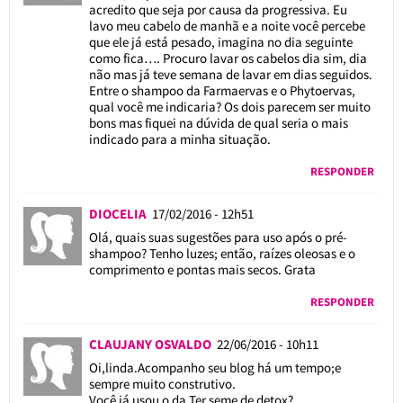
acredito que seja por causa da progressiva. Eu
lavo meu cabelo de manhã e a noite você percebe
que ele já está pesado, imagina no dia seguinte
como fica…. Procuro lavar os cabelos dia sim, dia
não mas já teve semana de lavar em dias seguidos.
Entre o shampoo da Farmaervas e o Phytoervas,
qual você me indicaria? Os dois parecem ser muito
bons mas fiquei na dúvida de qual seria o mais
indicado para a minha situação.
RESPONDER
DIOCELIA
17/02/2016 - 12h51
Olá, quais suas sugestões para uso após o pré-
shampoo? Tenho luzes; então, raízes oleosas e o
comprimento e pontas mais secos. Grata
RESPONDER
CLAUJANY OSVALDO
22/06/2016 - 10h11
Oi,linda.Acompanho seu blog há um tempo;e
sempre muito construtivo.
Você já usou o da Ter seme de detox?