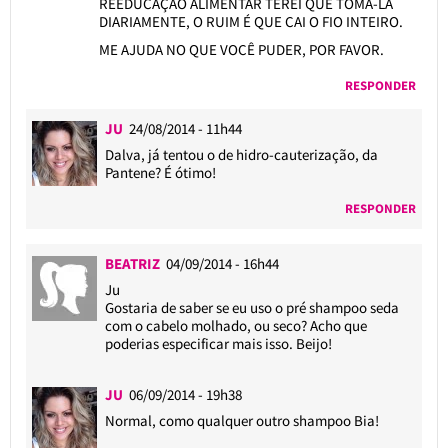
REEDUCAÇÃO ALIMENTAR TEREI QUE TOMA-LÁ
DIARIAMENTE, O RUIM É QUE CAI O FIO INTEIRO.
ME AJUDA NO QUE VOCÊ PUDER, POR FAVOR.
RESPONDER
JU
24/08/2014 - 11h44
Dalva, já tentou o de hidro-cauterização, da
Pantene? É ótimo!
RESPONDER
BEATRIZ
04/09/2014 - 16h44
Ju
Gostaria de saber se eu uso o pré shampoo seda
com o cabelo molhado, ou seco? Acho que
poderias especificar mais isso. Beijo!
JU
06/09/2014 - 19h38
Normal, como qualquer outro shampoo Bia!