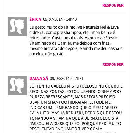
RESPONDER
ÉRICA
05/07/2014 - 14h40
Eu gosto muito do Palmolive Naturals Mel & Erva
cidreira, como pre shampoo, ele limpa bem e é
refrescante. Custa uns 6 reais. Agora esse Frescor
Vitaminado da Garnier, me deixou com frizz,
mesmo hidratando depois, e ainda me deu caspa e
coceira, não gostei…
RESPONDER
DALVA SÁ
09/08/2014 - 17h21
JÚ, TENHO CABELO MISTO (OLEOSO NO COURO E
SECO NAS PONTAS, ESTOU USANDO O SHAMPOO
PUREZA REFRESCANTE, MAS DEPOIS PRECISO
USAR UM SHAMPOO HIDRATANTE, PODE ME
INDICAR UM, LEMBRANDO QUE O MEU CABELO
CAI MUITO, MAS JÁ REDUZIU, DEPOIS QUE ESTOU
TOMANDO A VITAMINA QUE A DERMATOLOGISTA
PASSOU,ELA DISSE QUE FOI PORQUE PEDI MUITO
PESO, ENTÃO ENQUANTO TIVER COM A