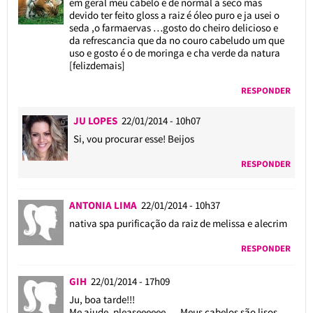
em geral meu cabelo e de normal a seco mas
devido ter feito gloss a raiz é óleo puro e ja usei o
seda ,o farmaervas …gosto do cheiro delicioso e
da refrescancia que da no couro cabeludo um que
uso e gosto é o de moringa e cha verde da natura
[felizdemais]
RESPONDER
JU LOPES
22/01/2014 - 10h07
Si, vou procurar esse! Beijos
RESPONDER
ANTONIA LIMA
22/01/2014 - 10h37
nativa spa purificação da raiz de melissa e alecrim
RESPONDER
GIH
22/01/2014 - 17h09
Ju, boa tarde!!!
Me ajude, pleaseeeeee…. Meus cabelos são lisos,