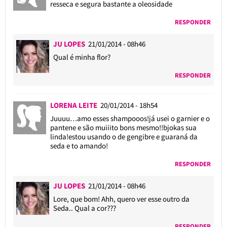
resseca e segura bastante a oleosidade
RESPONDER
JU LOPES
21/01/2014 - 08h46
Qual é minha flor?
RESPONDER
LORENA LEITE
20/01/2014 - 18h54
Juuuu…amo esses shampooos!já usei o garnier e o
pantene e são muiiito bons mesmo!!bjokas sua
linda!estou usando o de gengibre e guaraná da
seda e to amando!
RESPONDER
JU LOPES
21/01/2014 - 08h46
Lore, que bom! Ahh, quero ver esse outro da
Seda.. Qual a cor???
RESPONDER