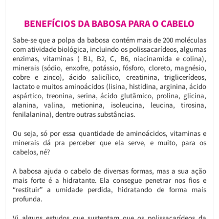
BENEFÍCIOS DA BABOSA PARA O CABELO
Sabe-se que a polpa da babosa contém mais de 200 moléculas
com atividade biológica, incluindo os polissacarídeos, algumas
enzimas, vitaminas ( B1, B2, C, B6, niacinamida e colina),
minerais (sódio, enxofre, potássio, fósforo, cloreto, magnésio,
cobre e zinco), ácido salicílico, creatinina, triglicerídeos,
lactato e muitos aminoácidos (lisina, histidina, arginina, ácido
aspártico, treonina, serina, ácido glutâmico, prolina, glicina,
alanina, valina, metionina, isoleucina, leucina, tirosina,
fenilalanina), dentre outras substâncias.
Ou seja, só por essa quantidade de aminoácidos, vitaminas e
minerais dá pra perceber que ela serve, e muito, para os
cabelos, né?
A babosa ajuda o cabelo de diversas formas, mas a sua ação
mais forte é a hidratante. Ela consegue penetrar nos fios e
“restituir” a umidade perdida, hidratando de forma mais
profunda.
Vi alguns estudos que sustentam que os polissacarídeos da