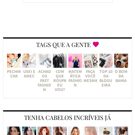
TAGS QUE A GENTE
PECHIN
USEI E
ACHAD
COM
MATEM
FAÇA
TOP 10
O BOM
CHA
AMEI!
OS
QUE
ÁTICA
VOCÊ
DA
DA
FAST
ROUPA
FASHIO
MESMA
BLOGU
BAHIA
FASHIO
EU
N
EIRA
N
VOU?
TENHA CABELOS INCRÍVEIS JÁ