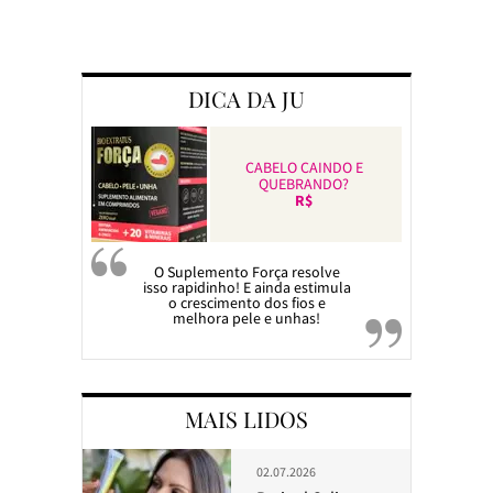
Preparando a c
DICA DA JU
CABELO CAINDO E
QUEBRANDO?
R$
O Suplemento Força resolve
isso rapidinho! E ainda estimula
o crescimento dos fios e
melhora pele e unhas!
MAIS LIDOS
02.07.2026