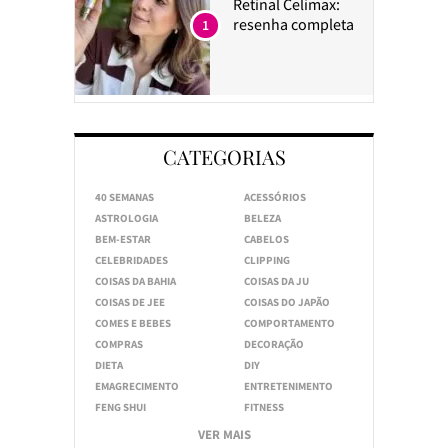
Retinal Celimax:
resenha completa
1
CATEGORIAS
40 SEMANAS
ACESSÓRIOS
ASTROLOGIA
BELEZA
BEM-ESTAR
CABELOS
CELEBRIDADES
CLIPPING
COISAS DA BAHIA
COISAS DA JU
COISAS DE JEE
COISAS DO JAPÃO
COMES E BEBES
COMPORTAMENTO
COMPRAS
DECORAÇÃO
DIETA
DIY
EMAGRECIMENTO
ENTRETENIMENTO
FENG SHUI
FITNESS
VER MAIS