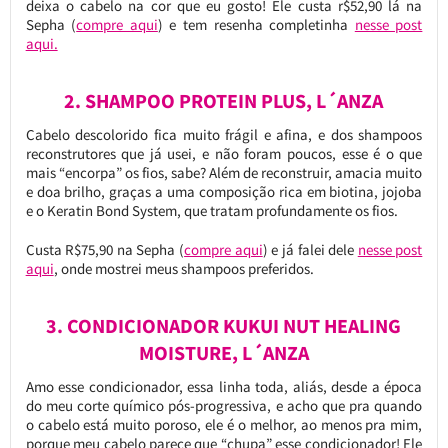
deixa o cabelo na cor que eu gosto! Ele custa r$52,90 lá na
Sepha (
compre aqui
) e tem resenha completinha
nesse post
aqui.
2. SHAMPOO PROTEIN PLUS, L´ANZA
Cabelo descolorido fica muito frágil e afina, e dos shampoos
reconstrutores que já usei, e não foram poucos, esse é o que
mais “encorpa” os fios, sabe? Além de reconstruir, amacia muito
e doa brilho, graças a uma composição rica em biotina, jojoba
e o Keratin Bond System, que tratam profundamente os fios.
Custa R$75,90 na Sepha (
compre aqui
) e já falei dele
nesse post
aqui
, onde mostrei meus shampoos preferidos.
3. CONDICIONADOR KUKUI NUT HEALING
MOISTURE, L´ANZA
Amo esse condicionador, essa linha toda, aliás, desde a época
do meu corte químico pós-progressiva, e acho que pra quando
o cabelo está muito poroso, ele é o melhor, ao menos pra mim,
porque meu cabelo parece que “chupa” esse condicionador! Ele