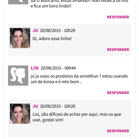
da O Boticário, estou amando!! Não resseca os fios
e fica um loiro lindo!!
RESPONDER
JU
20/08/2015 - 10h29
Di, adoro essa linha!
RESPONDER
LISI
20/08/2015 - 00h44
jú ja usou os produtos da annethun ? estou usando
um de kinoa e é mto bom ..
RESPONDER
JU
20/08/2015 - 10h28
Lisi, são difíceis de achar por aqui, mas os que
usei, gostei sim!
RESPONDER