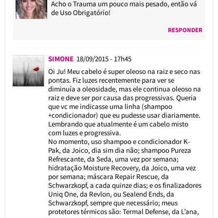
Acho o Trauma um pouco mais pesado, então vá
de Uso Obrigatório!
RESPONDER
SIMONE
18/09/2015 - 17h45
Oi Ju! Meu cabelo é super oleoso na raiz e seco nas
pontas. Fiz luzes recentemente para ver se
diminuía a oleosidade, mas ele continua oleoso na
raiz e deve ser por causa das progressivas. Queria
que vc me indicasse uma linha (shampoo
+condicionador) que eu pudesse usar diariamente.
Lembrando que atualmente é um cabelo misto
com luzes e progressiva.
No momento, uso shampoo e condicionador K-
Pak, da Joico, dia sim dia não; shampoo Pureza
Refrescante, da Seda, uma vez por semana;
hidratação Moisture Recovery, da Joico, uma vez
por semana; máscara Repair Rescue, da
Schwarzkopf, a cada quinze dias; e os finalizadores
Uniq One, da Revlon, ou Sealend Ends, da
Schwarzkopf, sempre que necessário; meus
protetores térmicos são: Termal Defense, da L’ana,