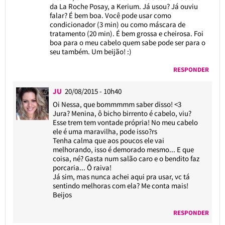
da La Roche Posay, a Kerium. Já usou? Já ouviu
falar? É bem boa. Você pode usar como
condicionador (3 min) ou como máscara de
tratamento (20 min). É bem grossa e cheirosa. Foi
boa para o meu cabelo quem sabe pode ser para o
seu também. Um beijão! :)
RESPONDER
JU
20/08/2015 - 10h40
Oi Nessa, que bommmmm saber disso! <3
Jura? Menina, ô bicho birrento é cabelo, viu?
Esse trem tem vontade própria! No meu cabelo
ele é uma maravilha, pode isso?rs
Tenha calma que aos poucos ele vai
melhorando, isso é demorado mesmo... E que
coisa, né? Gasta num salão caro e o bendito faz
porcaria... Ô raiva!
Já sim, mas nunca achei aqui pra usar, vc tá
sentindo melhoras com ela? Me conta mais!
Beijos
RESPONDER