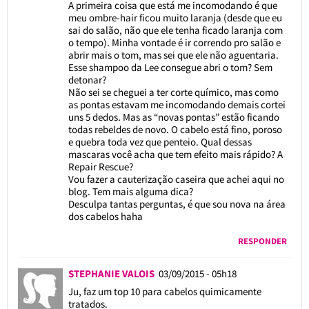
A primeira coisa que está me incomodando é que
meu ombre-hair ficou muito laranja (desde que eu
sai do salão, não que ele tenha ficado laranja com
o tempo). Minha vontade é ir correndo pro salão e
abrir mais o tom, mas sei que ele não aguentaria.
Esse shampoo da Lee consegue abri o tom? Sem
detonar?
Não sei se cheguei a ter corte químico, mas como
as pontas estavam me incomodando demais cortei
uns 5 dedos. Mas as “novas pontas” estão ficando
todas rebeldes de novo. O cabelo está fino, poroso
e quebra toda vez que penteio. Qual dessas
mascaras você acha que tem efeito mais rápido? A
Repair Rescue?
Vou fazer a cauterização caseira que achei aqui no
blog. Tem mais alguma dica?
Desculpa tantas perguntas, é que sou nova na área
dos cabelos haha
RESPONDER
STEPHANIE VALOIS
03/09/2015 - 05h18
Ju, faz um top 10 para cabelos quimicamente
tratados.