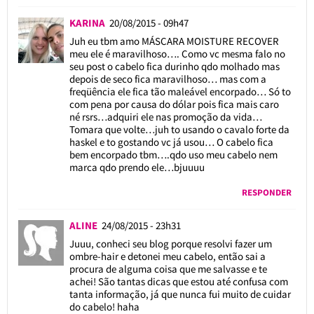
KARINA
20/08/2015 - 09h47
Juh eu tbm amo MÁSCARA MOISTURE RECOVER
meu ele é maravilhoso…. Como vc mesma falo no
seu post o cabelo fica durinho qdo molhado mas
depois de seco fica maravilhoso… mas com a
freqüência ele fica tão maleável encorpado… Só to
com pena por causa do dólar pois fica mais caro
né rsrs…adquiri ele nas promoção da vida…
Tomara que volte…juh to usando o cavalo forte da
haskel e to gostando vc já usou… O cabelo fica
bem encorpado tbm….qdo uso meu cabelo nem
marca qdo prendo ele…bjuuuu
RESPONDER
ALINE
24/08/2015 - 23h31
Juuu, conheci seu blog porque resolvi fazer um
ombre-hair e detonei meu cabelo, então sai a
procura de alguma coisa que me salvasse e te
achei! São tantas dicas que estou até confusa com
tanta informação, já que nunca fui muito de cuidar
do cabelo! haha