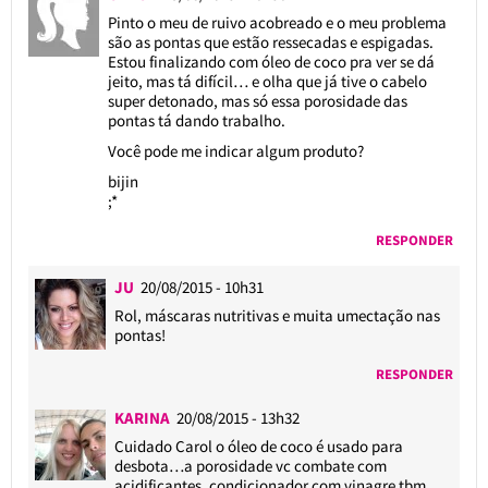
Pinto o meu de ruivo acobreado e o meu problema
são as pontas que estão ressecadas e espigadas.
Estou finalizando com óleo de coco pra ver se dá
jeito, mas tá difícil… e olha que já tive o cabelo
super detonado, mas só essa porosidade das
pontas tá dando trabalho.
Você pode me indicar algum produto?
bijin
;*
RESPONDER
JU
20/08/2015 - 10h31
Rol, máscaras nutritivas e muita umectação nas
pontas!
RESPONDER
KARINA
20/08/2015 - 13h32
Cuidado Carol o óleo de coco é usado para
desbota…a porosidade vc combate com
acidificantes, condicionador com vinagre tbm