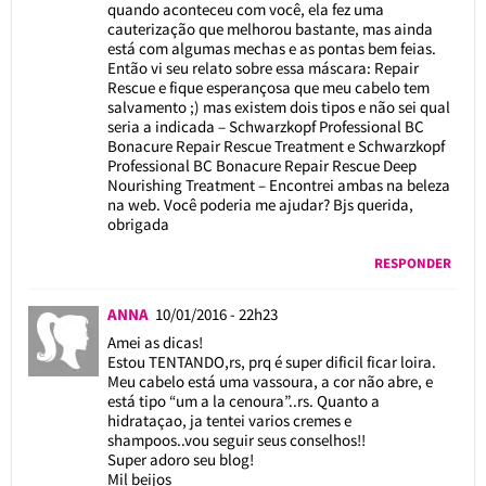
quando aconteceu com você, ela fez uma
cauterização que melhorou bastante, mas ainda
está com algumas mechas e as pontas bem feias.
Então vi seu relato sobre essa máscara: Repair
Rescue e fique esperançosa que meu cabelo tem
salvamento ;) mas existem dois tipos e não sei qual
seria a indicada – Schwarzkopf Professional BC
Bonacure Repair Rescue Treatment e Schwarzkopf
Professional BC Bonacure Repair Rescue Deep
Nourishing Treatment – Encontrei ambas na beleza
na web. Você poderia me ajudar? Bjs querida,
obrigada
RESPONDER
ANNA
10/01/2016 - 22h23
Amei as dicas!
Estou TENTANDO,rs, prq é super dificil ficar loira.
Meu cabelo está uma vassoura, a cor não abre, e
está tipo “um a la cenoura”..rs. Quanto a
hidrataçao, ja tentei varios cremes e
shampoos..vou seguir seus conselhos!!
Super adoro seu blog!
Mil beijos