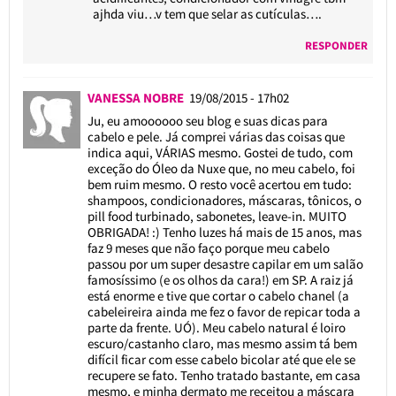
ajhda viu…v tem que selar as cutículas….
RESPONDER
VANESSA NOBRE
19/08/2015 - 17h02
Ju, eu amoooooo seu blog e suas dicas para
cabelo e pele. Já comprei várias das coisas que
indica aqui, VÁRIAS mesmo. Gostei de tudo, com
exceção do Óleo da Nuxe que, no meu cabelo, foi
bem ruim mesmo. O resto você acertou em tudo:
shampoos, condicionadores, máscaras, tônicos, o
pill food turbinado, sabonetes, leave-in. MUITO
OBRIGADA! :) Tenho luzes há mais de 15 anos, mas
faz 9 meses que não faço porque meu cabelo
passou por um super desastre capilar em um salão
famosíssimo (e os olhos da cara!) em SP. A raiz já
está enorme e tive que cortar o cabelo chanel (a
cabeleireira ainda me fez o favor de repicar toda a
parte da frente. UÓ). Meu cabelo natural é loiro
escuro/castanho claro, mas mesmo assim tá bem
difícil ficar com esse cabelo bicolar até que ele se
recupere se fato. Tenho tratado bastante, em casa
mesmo, e minha dermato me receitou a máscara