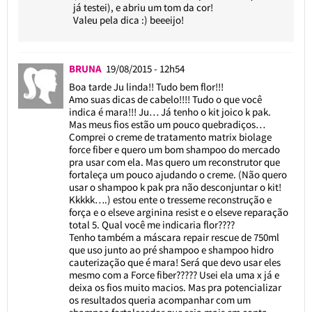
já testei), e abriu um tom da cor!
Valeu pela dica :) beeeijo!
BRUNA
19/08/2015 - 12h54
Boa tarde Ju linda!! Tudo bem flor!!!
Amo suas dicas de cabelo!!!! Tudo o que você
indica é mara!!! Ju… Já tenho o kit joico k pak.
Mas meus fios estão um pouco quebradiços…
Comprei o creme de tratamento matrix biolage
force fiber e quero um bom shampoo do mercado
pra usar com ela. Mas quero um reconstrutor que
fortaleça um pouco ajudando o creme. (Não quero
usar o shampoo k pak pra não desconjuntar o kit!
Kkkkk….) estou ente o tresseme reconstrução e
força e o elseve arginina resist e o elseve reparação
total 5. Qual você me indicaria flor????
Tenho também a máscara repair rescue de 750ml
que uso junto ao pré shampoo e shampoo hidro
cauterização que é mara! Será que devo usar eles
mesmo com a Force fiber????? Usei ela uma x já e
deixa os fios muito macios. Mas pra potencializar
os resultados queria acompanhar com um