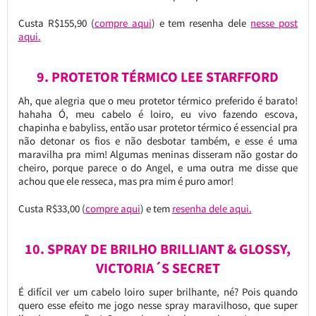
Custa R$155,90 (
compre aqui
) e tem resenha dele
nesse post
aqui.
9. PROTETOR TÉRMICO LEE STARFFORD
Ah, que alegria que o meu protetor térmico preferido é barato!
hahaha Ó, meu cabelo é loiro, eu vivo fazendo escova,
chapinha e babyliss, então usar protetor térmico é essencial pra
não detonar os fios e não desbotar também, e esse é uma
maravilha pra mim! Algumas meninas disseram não gostar do
cheiro, porque parece o do Angel, e uma outra me disse que
achou que ele resseca, mas pra mim é puro amor!
Custa R$33,00 (
compre aqui
) e tem
resenha dele aqui.
10. SPRAY DE BRILHO BRILLIANT & GLOSSY,
VICTORIA´S SECRET
É difícil ver um cabelo loiro super brilhante, né? Pois quando
quero esse efeito me jogo nesse spray maravilhoso, que super