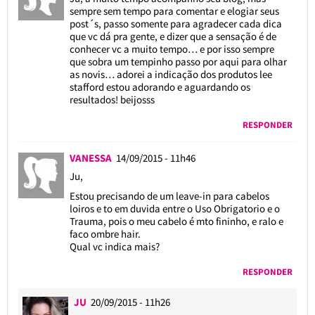
sempre sem tempo para comentar e elogiar seus
post´s, passo somente para agradecer cada dica
que vc dá pra gente, e dizer que a sensação é de
conhecer vc a muito tempo… e por isso sempre
que sobra um tempinho passo por aqui para olhar
as novis… adorei a indicação dos produtos lee
stafford estou adorando e aguardando os
resultados! beijosss
RESPONDER
VANESSA
14/09/2015 - 11h46
Ju,
Estou precisando de um leave-in para cabelos
loiros e to em duvida entre o Uso Obrigatorio e o
Trauma, pois o meu cabelo é mto fininho, e ralo e
faco ombre hair.
Qual vc indica mais?
RESPONDER
JU
20/09/2015 - 11h26