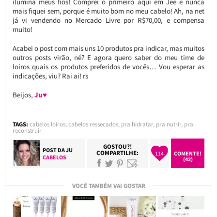
ilumina meus fios! Comprei o primeiro aqui em Jee e nunca
mais fiquei sem, porque é muito bom no meu cabelo! Ah, na net
já vi vendendo no Mercado Livre por R$70,00, e compensa
muito!
Acabei o post com mais uns 10 produtos pra indicar, mas muitos
outros posts virão, né? E agora quero saber do meu time de
loiros quais os produtos preferidos de vocês… Vou esperar as
indicações, viu? Rai ai! rs
Beijos,
Ju♥
TAGS:
cabelos loiros
,
cabelos ressecados
,
pra hidratar
,
pra nutrir
,
pra
reconstruir
GOSTOU?!
POST DA
JU
COMPARTILHE:
114
COMENTE!
CABELOS
(42)
VOCÊ TAMBÉM VAI GOSTAR