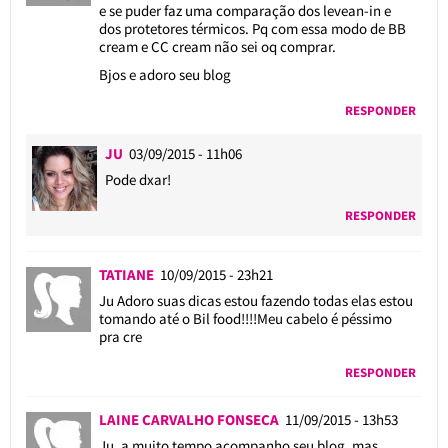
e se puder faz uma comparação dos levean-in e
dos protetores térmicos. Pq com essa modo de BB
cream e CC cream não sei oq comprar.
Bjos e adoro seu blog
RESPONDER
JU
03/09/2015 - 11h06
Pode dxar!
RESPONDER
TATIANE
10/09/2015 - 23h21
Ju Adoro suas dicas estou fazendo todas elas estou
tomando até o Bil food!!!!Meu cabelo é péssimo
pra cre
RESPONDER
LAINE CARVALHO FONSECA
11/09/2015 - 13h53
Ju, a muito tempo acompanho seu blog, mas