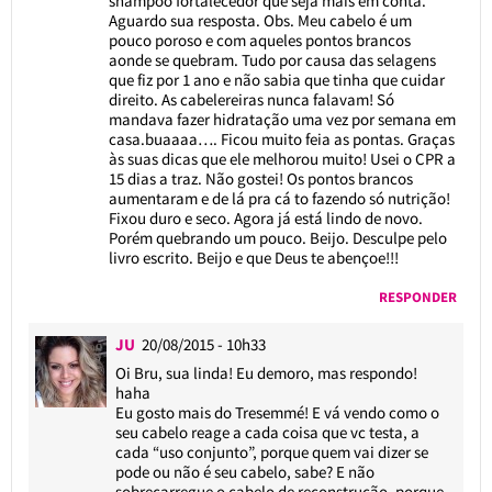
shampoo fortalecedor que seja mais em conta.
Aguardo sua resposta. Obs. Meu cabelo é um
pouco poroso e com aqueles pontos brancos
aonde se quebram. Tudo por causa das selagens
que fiz por 1 ano e não sabia que tinha que cuidar
direito. As cabelereiras nunca falavam! Só
mandava fazer hidratação uma vez por semana em
casa.buaaaa…. Ficou muito feia as pontas. Graças
às suas dicas que ele melhorou muito! Usei o CPR a
15 dias a traz. Não gostei! Os pontos brancos
aumentaram e de lá pra cá to fazendo só nutrição!
Fixou duro e seco. Agora já está lindo de novo.
Porém quebrando um pouco. Beijo. Desculpe pelo
livro escrito. Beijo e que Deus te abençoe!!!
RESPONDER
JU
20/08/2015 - 10h33
Oi Bru, sua linda! Eu demoro, mas respondo!
haha
Eu gosto mais do Tresemmé! E vá vendo como o
seu cabelo reage a cada coisa que vc testa, a
cada “uso conjunto”, porque quem vai dizer se
pode ou não é seu cabelo, sabe? E não
sobrecarregue o cabelo de reconstrução, porque