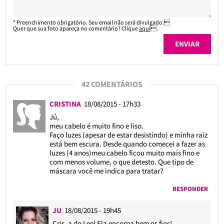
* Preenchimento obrigatório. Seu email não será divulgado.
Quer que sua foto apareça no comentário? Clique
aqui
.
42 COMENTÁRIOS
CRISTINA
18/08/2015 - 17h33
Jú,
meu cabelo é muito fino e liso.
Faço luzes (apesar de estar desistindo) e minha raiz
está bem escura. Desde quando comecei a fazer as
luzes (4 anos)meu cabelo ficou muito mais fino e
com menos volume, o que detesto. Que tipo de
máscara você me indica para tratar?
RESPONDER
JU
18/08/2015 - 19h45
Cris, a do Lee! Ela encorpa bem os fios!