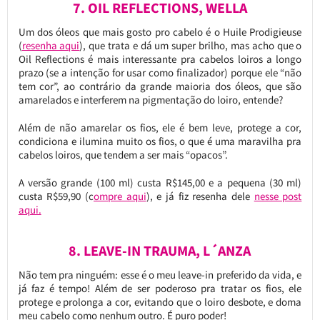
7. OIL REFLECTIONS, WELLA
Um dos óleos que mais gosto pro cabelo é o Huile Prodigieuse
(
resenha aqui
), que trata e dá um super brilho, mas acho que o
Oil Reflections é mais interessante pra cabelos loiros a longo
prazo (se a intenção for usar como finalizador) porque ele “não
tem cor”, ao contrário da grande maioria dos óleos, que são
amarelados e interferem na pigmentação do loiro, entende?
Além de não amarelar os fios, ele é bem leve, protege a cor,
condiciona e ilumina muito os fios, o que é uma maravilha pra
cabelos loiros, que tendem a ser mais “opacos”.
A versão grande (100 ml) custa R$145,00 e a pequena (30 ml)
custa R$59,90 (c
ompre aqui
), e já fiz resenha dele
nesse post
aqui.
8. LEAVE-IN TRAUMA, L´ANZA
Não tem pra ninguém: esse é o meu leave-in preferido da vida, e
já faz é tempo! Além de ser poderoso pra tratar os fios, ele
protege e prolonga a cor, evitando que o loiro desbote, e doma
meu cabelo como nenhum outro. É puro poder!