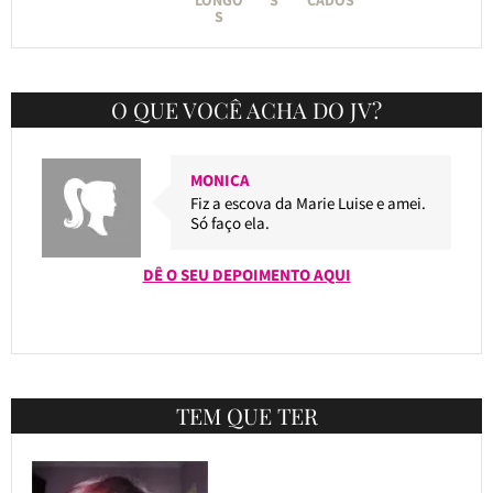
S
O QUE VOCÊ ACHA DO JV?
MONICA
Fiz a escova da Marie Luise e amei.
Só faço ela.
DÊ O SEU DEPOIMENTO AQUI
TEM QUE TER