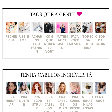
TAGS QUE A GENTE
PECHIN
USEI E
ACHAD
COM
MATEM
FAÇA
TOP 10
O BOM
CHA
AMEI!
OS
QUE
ÁTICA
VOCÊ
DA
DA
FAST
ROUPA
FASHIO
MESMA
BLOGU
BAHIA
FASHIO
EU
N
EIRA
N
VOU?
TENHA CABELOS INCRÍVEIS JÁ
PRA
PRA
PRA
PRA
PRA
PRA
RECEIT
PENTE
HIDRAT
NUTRI
RECON
TER
CABEL
CABEL
INHAS
ADOS
AR
R
STRUI
CABEL
OS
OS
MILAG
R
OS
LOIRO
RESSE
ROSAS
LONGO
S
CADOS