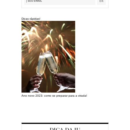
Dicas rápidas!
Ano novo 2023: como se preparar para a virada!
Preparando a c
DICA DA JU