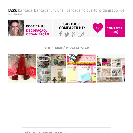
TAGS:
bancada
,
bancada funcional
,
bancada no quarto
,
organizador de
bijuterias
GOSTOU?!
POST DA
JU
COMPARTILHE:
13
COMENTE!
DECORAÇÃO
,
(25)
ORGANIZAÇÃO
VOCÊ TAMBÉM VAI GOSTAR