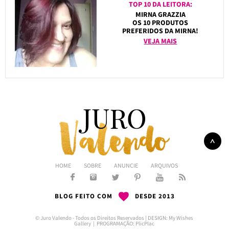
TOP 10 DA LEITORA:
MIRNA GRAZZIA
OS 10 PRODUTOS
PREFERIDOS DA MIRNA!
VEJA MAIS
HOME
SOBRE
ANUNCIE
ARQUIVOS
BLOG FEITO COM
DESDE 2013
© Juro Valendo - Todos os Direitos Reservados | DESIGN:
My Wishes
Gallery
| PROGRAMAÇÃO:
PlicPlac