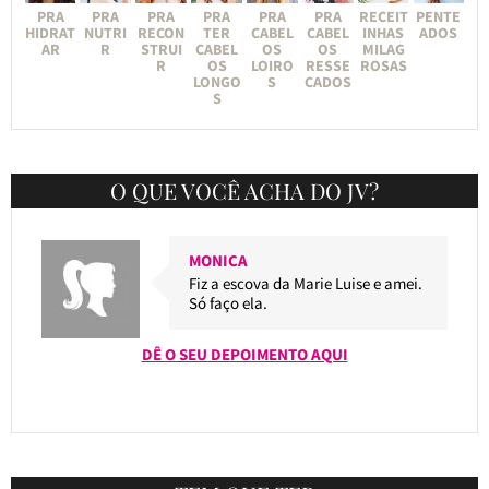
PRA
PRA
PRA
PRA
PRA
PRA
RECEIT
PENTE
HIDRAT
NUTRI
RECON
TER
CABEL
CABEL
INHAS
ADOS
AR
R
STRUI
CABEL
OS
OS
MILAG
R
OS
LOIRO
RESSE
ROSAS
LONGO
S
CADOS
S
O QUE VOCÊ ACHA DO JV?
MONICA
Fiz a escova da Marie Luise e amei.
Só faço ela.
DÊ O SEU DEPOIMENTO AQUI