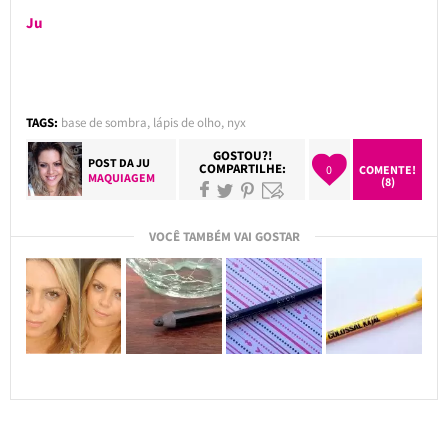
Ju
TAGS:
base de sombra
,
lápis de olho
,
nyx
GOSTOU?!
POST DA
JU
COMPARTILHE:
0
COMENTE!
MAQUIAGEM
(8)
VOCÊ TAMBÉM VAI GOSTAR