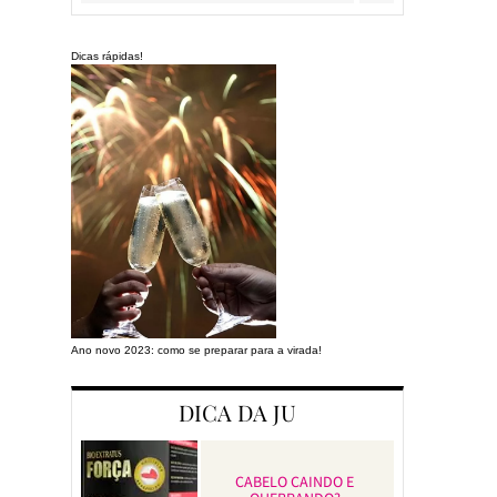
Dicas rápidas!
Ano novo 2023: como se preparar para a virada!
Preparando a cas
DICA DA JU
CABELO CAINDO E