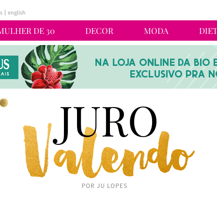
s
english
MULHER DE 30
DECOR
MODA
DIE