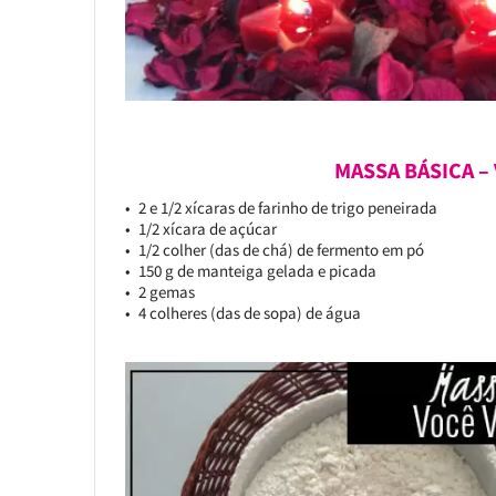
MASSA BÁSICA –
2 e 1/2 xícaras de farinho de trigo peneirada
1/2 xícara de açúcar
1/2 colher (das de chá) de fermento em pó
150 g de manteiga gelada e picada
2 gemas
4 colheres (das de sopa) de água