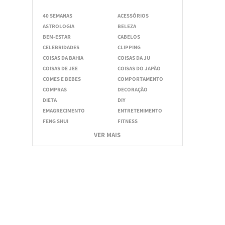
40 SEMANAS
ACESSÓRIOS
ASTROLOGIA
BELEZA
BEM-ESTAR
CABELOS
CELEBRIDADES
CLIPPING
COISAS DA BAHIA
COISAS DA JU
COISAS DE JEE
COISAS DO JAPÃO
COMES E BEBES
COMPORTAMENTO
COMPRAS
DECORAÇÃO
DIETA
DIY
EMAGRECIMENTO
ENTRETENIMENTO
FENG SHUI
FITNESS
VER MAIS