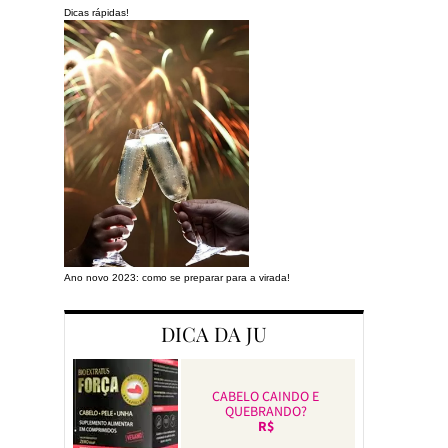
Dicas rápidas!
Ano novo 2023: como se preparar para a virada!
Preparando a cas
DICA DA JU
CABELO CAINDO E
QUEBRANDO?
R$