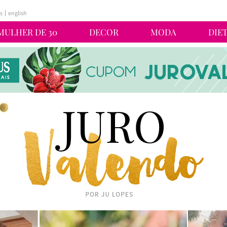
s
english
MULHER DE 30
DECOR
MODA
DIE