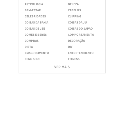
ASTROLOGIA
BELEZA
BEM-ESTAR
CABELOS
CELEBRIDADES
CLIPPING
COISAS DA BAHIA
COISAS DA JU
COISAS DE JEE
COISAS DO JAPÃO
COMES E BEBES
COMPORTAMENTO
COMPRAS
DECORAÇÃO
DIETA
DIY
EMAGRECIMENTO
ENTRETENIMENTO
FENG SHUI
FITNESS
VER MAIS