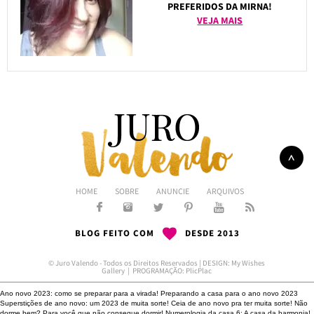
PREFERIDOS DA MIRNA!
VEJA MAIS
HOME
SOBRE
ANUNCIE
ARQUIVOS
BLOG FEITO COM
DESDE 2013
© Juro Valendo - Todos os Direitos Reservados | DESIGN:
My Wishes
Gallery
| PROGRAMAÇÃO:
PlicPlac
Ano novo 2023: como se preparar para a virada!
Preparando a casa para o ano novo 2023
Superstições de ano novo: um 2023 de muita sorte!
Ceia de ano novo pra ter muita sorte!
Não
dorme bem?
Para você que não consegue dormir!
Numerologia da casa 6: A casa da harmonia!