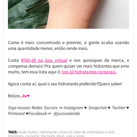
Como é mais concentrado e potente, a gente acaba usando
uma quantidade menor, então rende mais.
Custa
R$65,00 na loja virtual
e nos quiosques da marca, e
compensa demais! Pra quem quiser ver mais hidrantes que amo
muito, tem essa lista aqui ó:
top 10 hidratantes corporais.
Agora conta aí, qual o seu hidratante preferido?Quero saber!
Beijos,
Ju♥
Siga nossas Redes Sociais ⇒ Instagram ♥ Snapchat ♥ Twitter ♥
Pinterest ♥Facebook⇒ @jurovalendo
TAGS:
body butter
,
hidratante corporal
,
leite de amêndoas e mel
,
manteiga corporal
,
the body shop
,
usei e amei