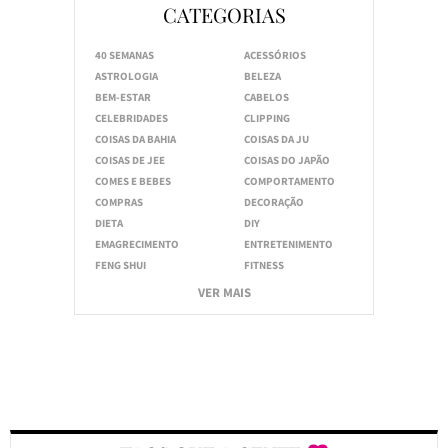
CATEGORIAS
40 SEMANAS
ACESSÓRIOS
ASTROLOGIA
BELEZA
BEM-ESTAR
CABELOS
CELEBRIDADES
CLIPPING
COISAS DA BAHIA
COISAS DA JU
COISAS DE JEE
COISAS DO JAPÃO
COMES E BEBES
COMPORTAMENTO
COMPRAS
DECORAÇÃO
DIETA
DIY
EMAGRECIMENTO
ENTRETENIMENTO
FENG SHUI
FITNESS
VER MAIS