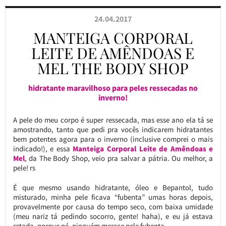
24.04.2017
MANTEIGA CORPORAL
LEITE DE AMÊNDOAS E
MEL THE BODY SHOP
hidratante maravilhoso para peles ressecadas no
inverno!
A pele do meu corpo é super ressecada, mas esse ano ela tá se
amostrando, tanto que pedi pra vocês indicarem hidratantes
bem potentes agora para o inverno (inclusive comprei o mais
indicado!), e essa
Manteiga Corporal Leite de Amêndoas e
Mel
, da The Body Shop, veio pra salvar a pátria. Ou melhor, a
pele! rs
É que mesmo usando hidratante, óleo e Bepantol, tudo
misturado, minha pele ficava “fubenta” umas horas depois,
provavelmente por causa do tempo seco, com baixa umidade
(meu nariz tá pedindo socorro, gente! haha), e eu já estava
retada, porque né, ninguém merece pele fubenta.