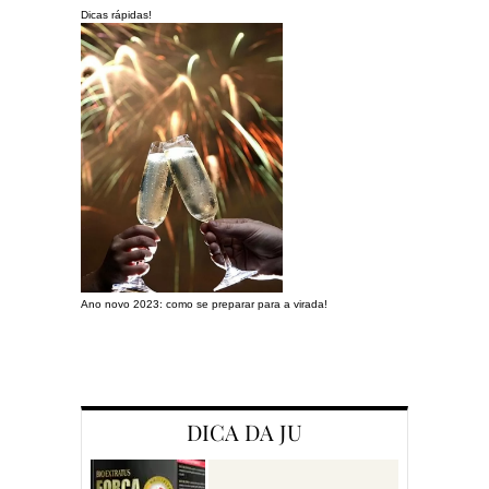
Dicas rápidas!
Ano novo 2023: como se preparar para a virada!
Preparando a c
DICA DA JU