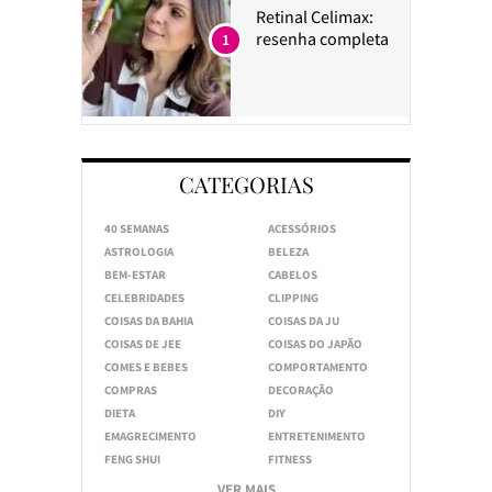
Retinal Celimax:
resenha completa
1
CATEGORIAS
40 SEMANAS
ACESSÓRIOS
ASTROLOGIA
BELEZA
BEM-ESTAR
CABELOS
CELEBRIDADES
CLIPPING
COISAS DA BAHIA
COISAS DA JU
COISAS DE JEE
COISAS DO JAPÃO
COMES E BEBES
COMPORTAMENTO
COMPRAS
DECORAÇÃO
DIETA
DIY
EMAGRECIMENTO
ENTRETENIMENTO
FENG SHUI
FITNESS
VER MAIS