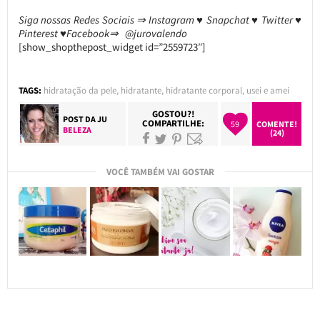
Siga nossas Redes Sociais ⇒ Instagram ♥ Snapchat ♥ Twitter ♥
Pinterest ♥Facebook⇒ @jurovalendo
[show_shopthepost_widget id=”2559723″]
TAGS:
hidratação da pele
,
hidratante
,
hidratante corporal
,
usei e amei
GOSTOU?!
POST DA
JU
COMPARTILHE:
59
COMENTE!
BELEZA
(24)
VOCÊ TAMBÉM VAI GOSTAR