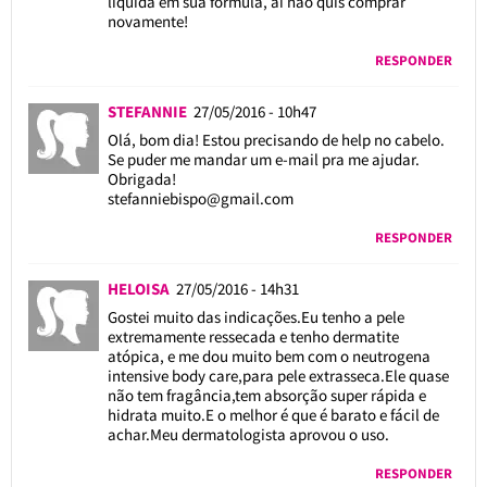
líquida em sua fórmula, aí não quis comprar
novamente!
RESPONDER
STEFANNIE
27/05/2016 - 10h47
Olá, bom dia! Estou precisando de help no cabelo.
Se puder me mandar um e-mail pra me ajudar.
Obrigada!
stefanniebispo@gmail.com
RESPONDER
HELOISA
27/05/2016 - 14h31
Gostei muito das indicações.Eu tenho a pele
extremamente ressecada e tenho dermatite
atópica, e me dou muito bem com o neutrogena
intensive body care,para pele extrasseca.Ele quase
não tem fragância,tem absorção super rápida e
hidrata muito.E o melhor é que é barato e fácil de
achar.Meu dermatologista aprovou o uso.
RESPONDER