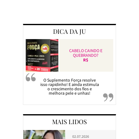
Preparando a c
DICA DA JU
CABELO CAINDO E
QUEBRANDO?
R$
O Suplemento Força resolve
isso rapidinho! E ainda estimula
o crescimento dos fios e
melhora pele e unhas!
MAIS LIDOS
02.07.2026