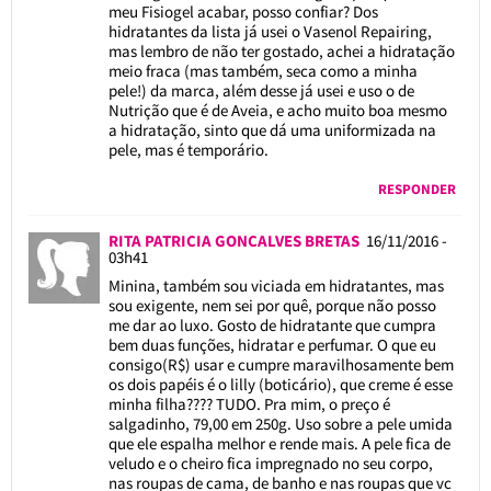
meu Fisiogel acabar, posso confiar? Dos
hidratantes da lista já usei o Vasenol Repairing,
mas lembro de não ter gostado, achei a hidratação
meio fraca (mas também, seca como a minha
pele!) da marca, além desse já usei e uso o de
Nutrição que é de Aveia, e acho muito boa mesmo
a hidratação, sinto que dá uma uniformizada na
pele, mas é temporário.
RESPONDER
RITA PATRICIA GONCALVES BRETAS
16/11/2016 -
03h41
Minina, também sou viciada em hidratantes, mas
sou exigente, nem sei por quê, porque não posso
me dar ao luxo. Gosto de hidratante que cumpra
bem duas funções, hidratar e perfumar. O que eu
consigo(R$) usar e cumpre maravilhosamente bem
os dois papéis é o lilly (boticário), que creme é esse
minha filha???? TUDO. Pra mim, o preço é
salgadinho, 79,00 em 250g. Uso sobre a pele umida
que ele espalha melhor e rende mais. A pele fica de
veludo e o cheiro fica impregnado no seu corpo,
nas roupas de cama, de banho e nas roupas que vc