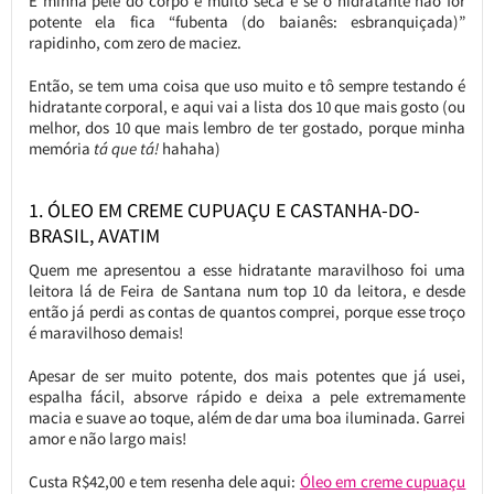
E minha pele do corpo é muito seca e se o hidratante não for
potente ela fica “fubenta (do baianês: esbranquiçada)”
rapidinho, com zero de maciez.
Então, se tem uma coisa que uso muito e tô sempre testando é
hidratante corporal, e aqui vai a lista dos 10 que mais gosto (ou
melhor, dos 10 que mais lembro de ter gostado, porque minha
memória
tá que tá!
hahaha)
1. ÓLEO EM CREME CUPUAÇU E CASTANHA-DO-
BRASIL, AVATIM
Quem me apresentou a esse hidratante maravilhoso foi uma
leitora lá de Feira de Santana num top 10 da leitora, e desde
então já perdi as contas de quantos comprei, porque esse troço
é maravilhoso demais!
Apesar de ser muito potente, dos mais potentes que já usei,
espalha fácil, absorve rápido e deixa a pele extremamente
macia e suave ao toque, além de dar uma boa iluminada. Garrei
amor e não largo mais!
Custa R$42,00 e tem resenha dele aqui:
Óleo em creme cupuaçu