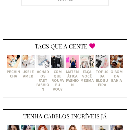
TAGS QUE A GENTE
PECHIN
USEI E
ACHAD
COM
MATEM
FAÇA
TOP 10
O BOM
CHA
AMEI!
OS
QUE
ÁTICA
VOCÊ
DA
DA
FAST
ROUPA
FASHIO
MESMA
BLOGU
BAHIA
FASHIO
EU
N
EIRA
N
VOU?
TENHA CABELOS INCRÍVEIS JÁ