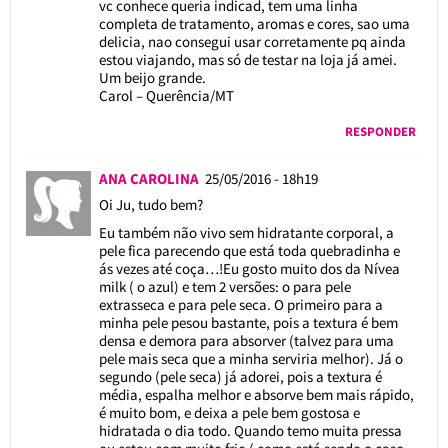
vc conhece queria indicad, tem uma linha
completa de tratamento, aromas e cores, sao uma
delicia, nao consegui usar corretamente pq ainda
estou viajando, mas só de testar na loja já amei.
Um beijo grande.
Carol – Querência/MT
RESPONDER
ANA CAROLINA
25/05/2016 - 18h19
Oi Ju, tudo bem?
Eu também não vivo sem hidratante corporal, a
pele fica parecendo que está toda quebradinha e
ás vezes até coça…!Eu gosto muito dos da Nívea
milk ( o azul) e tem 2 versões: o para pele
extrasseca e para pele seca. O primeiro para a
minha pele pesou bastante, pois a textura é bem
densa e demora para absorver (talvez para uma
pele mais seca que a minha serviria melhor). Já o
segundo (pele seca) já adorei, pois a textura é
média, espalha melhor e absorve bem mais rápido,
é muito bom, e deixa a pele bem gostosa e
hidratada o dia todo. Quando temo muita pressa