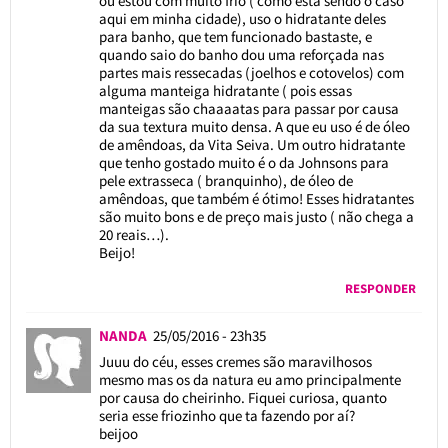
ou estou com muito frio ( como está sendo o caso
aqui em minha cidade), uso o hidratante deles
para banho, que tem funcionado bastaste, e
quando saio do banho dou uma reforçada nas
partes mais ressecadas (joelhos e cotovelos) com
alguma manteiga hidratante ( pois essas
manteigas são chaaaatas para passar por causa
da sua textura muito densa. A que eu uso é de óleo
de amêndoas, da Vita Seiva. Um outro hidratante
que tenho gostado muito é o da Johnsons para
pele extrasseca ( branquinho), de óleo de
amêndoas, que também é ótimo! Esses hidratantes
são muito bons e de preço mais justo ( não chega a
20 reais…).
Beijo!
RESPONDER
NANDA
25/05/2016 - 23h35
Juuu do céu, esses cremes são maravilhosos
mesmo mas os da natura eu amo principalmente
por causa do cheirinho. Fiquei curiosa, quanto
seria esse friozinho que ta fazendo por aí?
beijoo