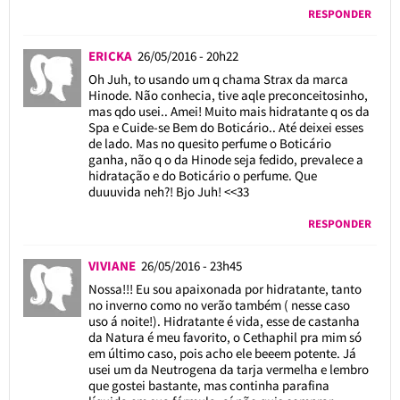
RESPONDER
ERICKA
26/05/2016 - 20h22
Oh Juh, to usando um q chama Strax da marca
Hinode. Não conhecia, tive aqle preconceitosinho,
mas qdo usei.. Amei! Muito mais hidratante q os da
Spa e Cuide-se Bem do Boticário.. Até deixei esses
de lado. Mas no quesito perfume o Boticário
ganha, não q o da Hinode seja fedido, prevalece a
hidratação e do Boticário o perfume. Que
duuuvida neh?! Bjo Juh! <<33
RESPONDER
VIVIANE
26/05/2016 - 23h45
Nossa!!! Eu sou apaixonada por hidratante, tanto
no inverno como no verão também ( nesse caso
uso á noite!). Hidratante é vida, esse de castanha
da Natura é meu favorito, o Cethaphil pra mim só
em último caso, pois acho ele beeem potente. Já
usei um da Neutrogena da tarja vermelha e lembro
que gostei bastante, mas continha parafina