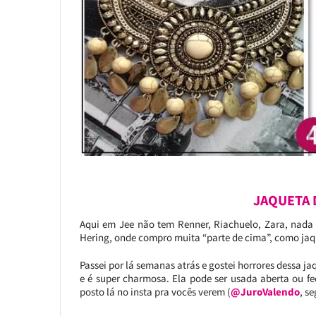
JAQUETA 
Aqui em Jee não tem Renner, Riachuelo, Zara, nada 
Hering, onde compro muita “parte de cima”, como jaqu
Passei por lá semanas atrás e gostei horrores dessa 
e é super charmosa. Ela pode ser usada aberta ou f
posto lá no insta pra vocês verem (
@JuroValendo
, se