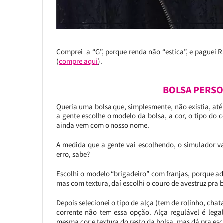
Comprei a “G”, porque renda não “estica”, e paguei R$1
(
compre aqui
).
BOLSA PERSO
Queria uma bolsa que, simplesmente, não existia, at
a gente escolhe o modelo da bolsa, a cor, o tipo do c
ainda vem com o nosso nome.
A medida que a gente vai escolhendo, o simulador v
erro, sabe?
Escolhi o modelo “brigadeiro” com franjas, porque ado
mas com textura, daí escolhi o couro de avestruz pra b
Depois selecionei o tipo de alça (tem de rolinho, chata
corrente não tem essa opção. Alça regulável é lega
mesma cor e textura do resto da bolsa, mas dá pra esco