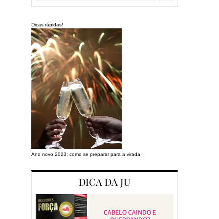
Dicas rápidas!
Ano novo 2023: como se preparar para a virada!
Preparando a cas
DICA DA JU
CABELO CAINDO E