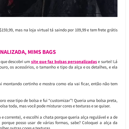
59,99, mas na loja virtual tá saindo por 109,99 e tem frete grátis
NALIZADA, MIMS BAGS
é que descobri um
site que faz bolsas personalizadas
e surtei! Lá
ouro, os acessórios, o tamanho e tipo da alça e os detalhes, e ela
ai montando certinho e mostra como ela vai ficar, então não tem
ro esse tipo de bolsa e fui “customizar”! Queria uma bolsa preta,
olsa toda, mas você pode misturar cores e texturas e se quiser.
 e corrente), e escolhi a chata porque queria alça regulável e a de
l porque posso usar de várias formas, sabe? Coloquei a alça da
lher outras cores e texturas.