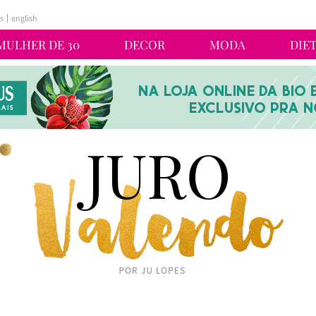
s
english
MULHER DE 30
DECOR
MODA
DIE