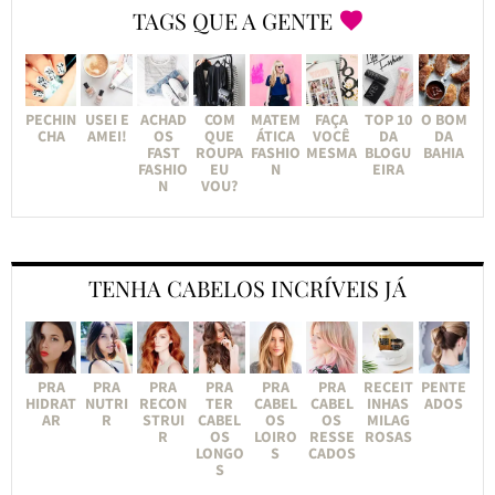
TAGS QUE A GENTE
PECHIN
USEI E
ACHAD
COM
MATEM
FAÇA
TOP 10
O BOM
CHA
AMEI!
OS
QUE
ÁTICA
VOCÊ
DA
DA
FAST
ROUPA
FASHIO
MESMA
BLOGU
BAHIA
FASHIO
EU
N
EIRA
N
VOU?
TENHA CABELOS INCRÍVEIS JÁ
PRA
PRA
PRA
PRA
PRA
PRA
RECEIT
PENTE
HIDRAT
NUTRI
RECON
TER
CABEL
CABEL
INHAS
ADOS
AR
R
STRUI
CABEL
OS
OS
MILAG
R
OS
LOIRO
RESSE
ROSAS
LONGO
S
CADOS
S