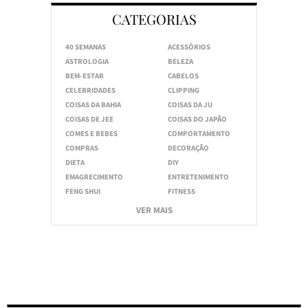
CATEGORIAS
40 SEMANAS
ACESSÓRIOS
ASTROLOGIA
BELEZA
BEM-ESTAR
CABELOS
CELEBRIDADES
CLIPPING
COISAS DA BAHIA
COISAS DA JU
COISAS DE JEE
COISAS DO JAPÃO
COMES E BEBES
COMPORTAMENTO
COMPRAS
DECORAÇÃO
DIETA
DIY
EMAGRECIMENTO
ENTRETENIMENTO
FENG SHUI
FITNESS
VER MAIS