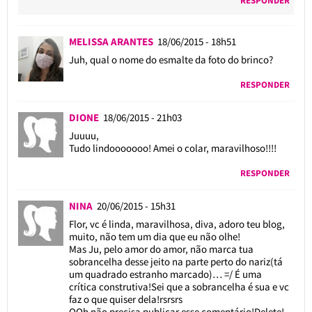
RESPONDER
MELISSA ARANTES
18/06/2015 - 18h51
Juh, qual o nome do esmalte da foto do brinco?
RESPONDER
DIONE
18/06/2015 - 21h03
Juuuu,
Tudo lindooooooo! Amei o colar, maravilhoso!!!!
RESPONDER
NINA
20/06/2015 - 15h31
Flor, vc é linda, maravilhosa, diva, adoro teu blog,
muito, não tem um dia que eu não olhe!
Mas Ju, pelo amor do amor, não marca tua
sobrancelha desse jeito na parte perto do nariz(tá
um quadrado estranho marcado)… =/ É uma
crítica construtiva!Sei que a sobrancelha é sua e vc
faz o que quiser dela!rsrsrs
OOh não precisa publicar esse comentário!Delete!