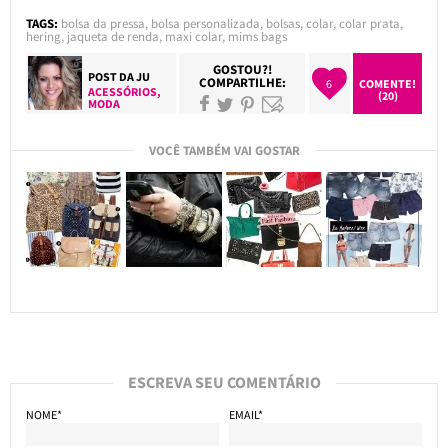
TAGS:
bolsa da pressa
,
bolsa personalizada
,
bolsas
,
colar
,
colar prata
,
hering
,
jaqueta de renda
,
maxi colar
,
mims bags
GOSTOU?!
POST DA
JU
COMPARTILHE:
6
COMENTE!
ACESSÓRIOS
,
(20)
MODA
VOCÊ TAMBÉM VAI GOSTAR
ESCREVA SEU COMENTÁRIO
NOME*
EMAIL*