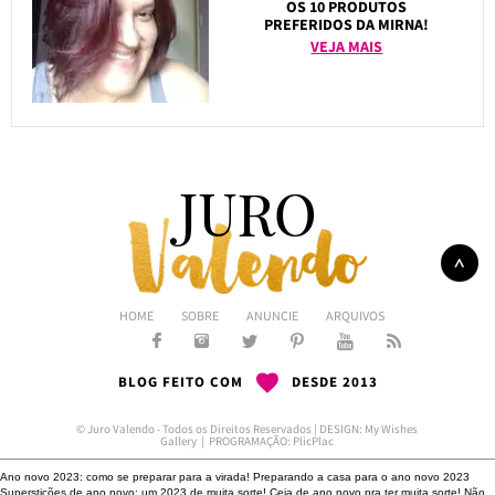
OS 10 PRODUTOS
PREFERIDOS DA MIRNA!
VEJA MAIS
HOME
SOBRE
ANUNCIE
ARQUIVOS
BLOG FEITO COM
DESDE 2013
© Juro Valendo - Todos os Direitos Reservados | DESIGN:
My Wishes
Gallery
| PROGRAMAÇÃO:
PlicPlac
Ano novo 2023: como se preparar para a virada!
Preparando a casa para o ano novo 2023
Superstições de ano novo: um 2023 de muita sorte!
Ceia de ano novo pra ter muita sorte!
Não