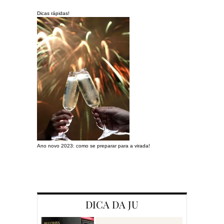
Dicas rápidas!
Ano novo 2023: como se preparar para a virada!
Preparando a c
DICA DA JU