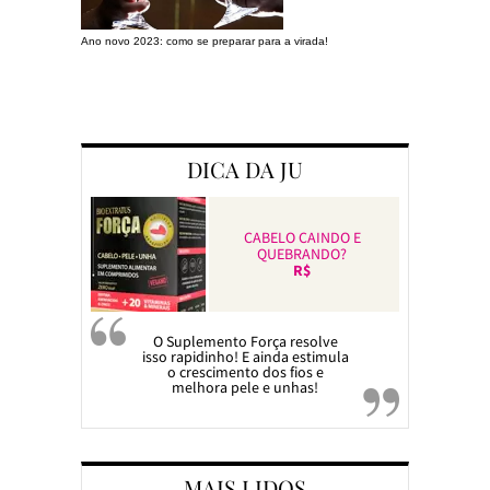
Ano novo 2023: como se preparar para a virada!
Preparando a c
DICA DA JU
CABELO CAINDO E
QUEBRANDO?
R$
O Suplemento Força resolve
isso rapidinho! E ainda estimula
o crescimento dos fios e
melhora pele e unhas!
MAIS LIDOS