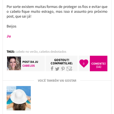
Por sorte existem muitas formas de proteger os fios e evitar que
o cabelo fique muito estrago, mas isso é assunto pro próximo
post, que sai já!
Beijos
Ju
TAGS:
cabelo no verão
,
cabelos desbotados
GOSTOU?!
POST DA
JU
COMPARTILHE:
0
COMENTE!
CABELOS
(11)
VOCÊ TAMBÉM VAI GOSTAR