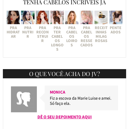
TENHA CABELOS INCRÍVEIS JÁ
PRA
PRA
PRA
PRA
PRA
PRA
RECEIT
PENTE
HIDRAT
NUTRI
RECON
TER
CABEL
CABEL
INHAS
ADOS
AR
R
STRUI
CABEL
OS
OS
MILAG
R
OS
LOIRO
RESSE
ROSAS
LONGO
S
CADOS
S
O QUE VOCÊ ACHA DO JV?
MONICA
Fiz a escova da Marie Luise e amei.
Só faço ela.
DÊ O SEU DEPOIMENTO AQUI