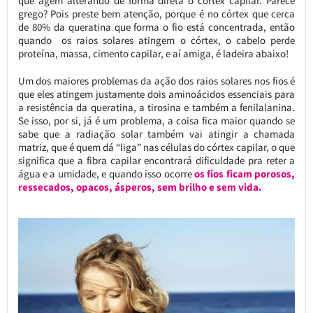
que agem alterando de forma direta o córtex capilar. Parece
grego? Pois preste bem atenção, porque é no córtex que cerca
de 80% da queratina que forma o fio está concentrada, então
quando os raios solares atingem o córtex, o cabelo perde
proteína, massa, cimento capilar, e aí amiga, é ladeira abaixo!
Um dos maiores problemas da ação dos raios solares nos fios é
que eles atingem justamente dois aminoácidos essenciais para
a resistência da queratina, a tirosina e também a fenilalanina.
Se isso, por si, já é um problema, a coisa fica maior quando se
sabe que a radiação solar também vai atingir a chamada
matriz, que é quem dá “liga” nas células do córtex capilar, o que
significa que a fibra capilar encontrará dificuldade pra reter a
água e a umidade, e quando isso ocorre
os fios ficam porosos,
ressecados, opacos, ásperos, sem brilho e sem vida.