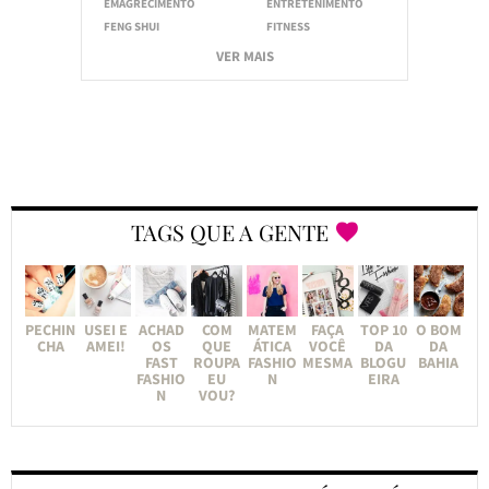
EMAGRECIMENTO
ENTRETENIMENTO
FENG SHUI
FITNESS
VER MAIS
TAGS QUE A GENTE
PECHIN
USEI E
ACHAD
COM
MATEM
FAÇA
TOP 10
O BOM
CHA
AMEI!
OS
QUE
ÁTICA
VOCÊ
DA
DA
FAST
ROUPA
FASHIO
MESMA
BLOGU
BAHIA
FASHIO
EU
N
EIRA
N
VOU?