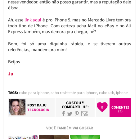
nesse vendedor, então não posso garantir, mas a reputação dele
é boa.
Ah, esse
link aqui
é pro iPhone 5, mas no Mercado Livre tem pra
todo tipo de iPhone. Com certeza acha fácil no eBay e no Ali
Express também, mas demora pra chegar, né?
Bom, foi só uma diquinha rápida, e se tiverem outras
referências, mandem pra mim!
Beijos
Ju
TAGS:
cabo para iphone
,
cabo resistente para iphone
,
cabo usb
,
iphone
GOSTOU?!
POST DA
JU
COMPARTILHE:
0
COMENTE!
TECNOLOGIA
(3)
VOCÊ TAMBÉM VAI GOSTAR