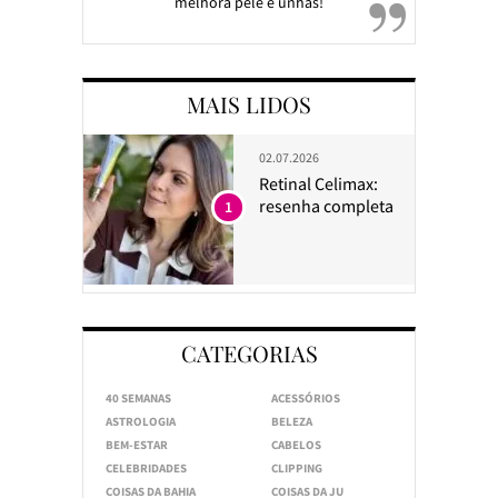
melhora pele e unhas!
MAIS LIDOS
02.07.2026
Retinal Celimax:
resenha completa
1
CATEGORIAS
40 SEMANAS
ACESSÓRIOS
ASTROLOGIA
BELEZA
BEM-ESTAR
CABELOS
CELEBRIDADES
CLIPPING
COISAS DA BAHIA
COISAS DA JU