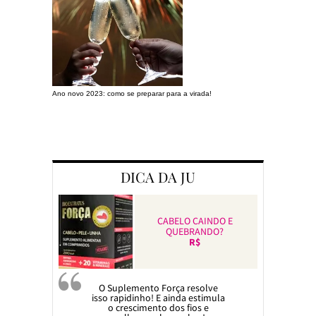
Ano novo 2023: como se preparar para a virada!
Preparando a c
DICA DA JU
CABELO CAINDO E
QUEBRANDO?
R$
O Suplemento Força resolve
isso rapidinho! E ainda estimula
o crescimento dos fios e