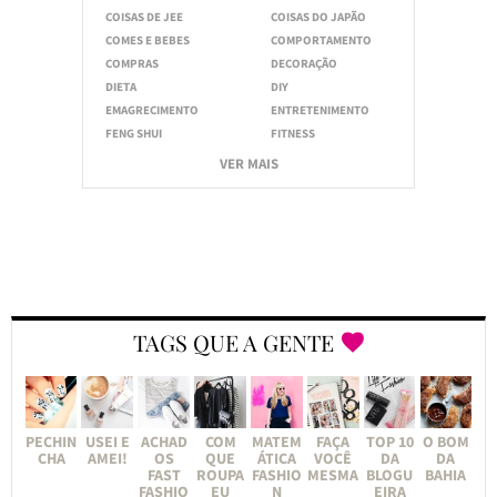
COISAS DE JEE
COISAS DO JAPÃO
COMES E BEBES
COMPORTAMENTO
COMPRAS
DECORAÇÃO
DIETA
DIY
EMAGRECIMENTO
ENTRETENIMENTO
FENG SHUI
FITNESS
VER MAIS
TAGS QUE A GENTE
PECHIN
USEI E
ACHAD
COM
MATEM
FAÇA
TOP 10
O BOM
CHA
AMEI!
OS
QUE
ÁTICA
VOCÊ
DA
DA
FAST
ROUPA
FASHIO
MESMA
BLOGU
BAHIA
FASHIO
EU
N
EIRA