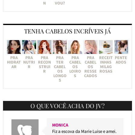
N
VOU?
TENHA CABELOS INCRÍVEIS JÁ
PRA
PRA
PRA
PRA
PRA
PRA
RECEIT
PENTE
HIDRAT
NUTRI
RECON
TER
CABEL
CABEL
INHAS
ADOS
AR
R
STRUI
CABEL
OS
OS
MILAG
R
OS
LOIRO
RESSE
ROSAS
LONGO
S
CADOS
S
O QUE VOCÊ ACHA DO JV?
MONICA
Fiz a escova da Marie Luise e amei.