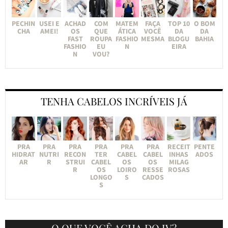
PECHIN
USEI E
ACHAD
COM
MATEM
FAÇA
TOP 10
O BOM
CHA
AMEI!
OS
QUE
ÁTICA
VOCÊ
DA
DA
FAST
ROUPA
FASHIO
MESMA
BLOGU
BAHIA
FASHIO
EU
N
EIRA
N
VOU?
TENHA CABELOS INCRÍVEIS JÁ
PRA
PRA
PRA
PRA
PRA
PRA
RECEIT
PENTE
HIDRAT
NUTRI
RECON
TER
CABEL
CABEL
INHAS
ADOS
AR
R
STRUI
CABEL
OS
OS
MILAG
R
OS
LOIRO
RESSE
ROSAS
LONGO
S
CADOS
S
O QUE VOCÊ ACHA DO JV?