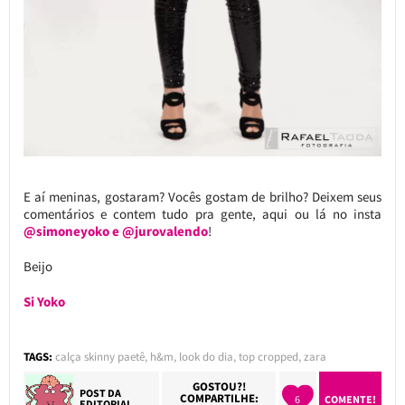
E aí meninas, gostaram? Vocês gostam de brilho? Deixem seus
comentários e contem tudo pra gente, aqui ou lá no insta
@simoneyoko e @jurovalendo
!
Beijo
Si Yoko
TAGS:
calça skinny paetê
,
h&m
,
look do dia
,
top cropped
,
zara
GOSTOU?!
POST DA
COMPARTILHE:
6
COMENTE!
EDITORIAL