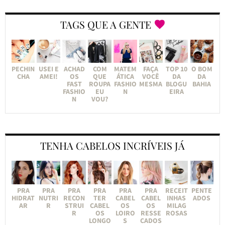
TAGS QUE A GENTE
PECHIN
USEI E
ACHAD
COM
MATEM
FAÇA
TOP 10
O BOM
CHA
AMEI!
OS
QUE
ÁTICA
VOCÊ
DA
DA
FAST
ROUPA
FASHIO
MESMA
BLOGU
BAHIA
FASHIO
EU
N
EIRA
N
VOU?
TENHA CABELOS INCRÍVEIS JÁ
PRA
PRA
PRA
PRA
PRA
PRA
RECEIT
PENTE
HIDRAT
NUTRI
RECON
TER
CABEL
CABEL
INHAS
ADOS
AR
R
STRUI
CABEL
OS
OS
MILAG
R
OS
LOIRO
RESSE
ROSAS
LONGO
S
CADOS