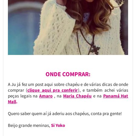
ONDE COMPRAR:
A Ju já fez um post aqui sobre chapéu e de várias dicas de onde
comprar (
clique aqui pra conferir
), e também achei várias
peças legais na
Amaro
, na
Maria Chapéu
e na
Panamá Hat
Mall
.
Quero saber quem aí já aderiu aos chapéus, conta pra gente!
Beijo grande meninas,
Si Yoko