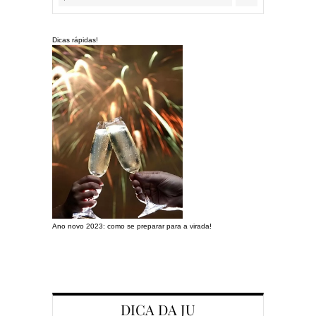
Dicas rápidas!
Ano novo 2023: como se preparar para a virada!
Preparando a c
DICA DA JU