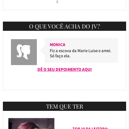
S
O QUE VOCÊ ACHA DO JV?
MONICA
Fiz a escova da Marie Luise e amei.
Só faço ela.
DÊ O SEU DEPOIMENTO AQUI
TEM QUE TER
TOP 10 DA LEITORA: