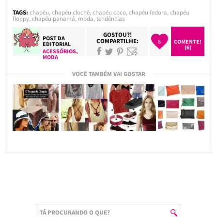
TAGS:
chapéu
,
chapéu clochê
,
chapéu coco
,
chapéu fedora
,
chapéu
floppy
,
chapéu panamá
,
moda
,
tendências
GOSTOU?!
POST DA
COMPARTILHE:
8
COMENTE!
EDITORIAL
(6)
ACESSÓRIOS
,
MODA
VOCÊ TAMBÉM VAI GOSTAR