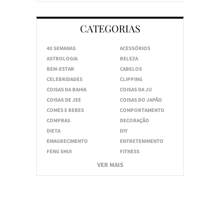
CATEGORIAS
40 SEMANAS
ACESSÓRIOS
ASTROLOGIA
BELEZA
BEM-ESTAR
CABELOS
CELEBRIDADES
CLIPPING
COISAS DA BAHIA
COISAS DA JU
COISAS DE JEE
COISAS DO JAPÃO
COMES E BEBES
COMPORTAMENTO
COMPRAS
DECORAÇÃO
DIETA
DIY
EMAGRECIMENTO
ENTRETENIMENTO
FENG SHUI
FITNESS
VER MAIS