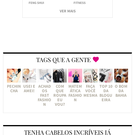
FENG SHUI
FITNESS
VER MAIS
TAGS QUE A GENTE
PECHIN
USEI E
ACHAD
COM
MATEM
FAÇA
TOP 10
O BOM
CHA
AMEI!
OS
QUE
ÁTICA
VOCÊ
DA
DA
FAST
ROUPA
FASHIO
MESMA
BLOGU
BAHIA
FASHIO
EU
N
EIRA
N
VOU?
TENHA CABELOS INCRÍVEIS JÁ