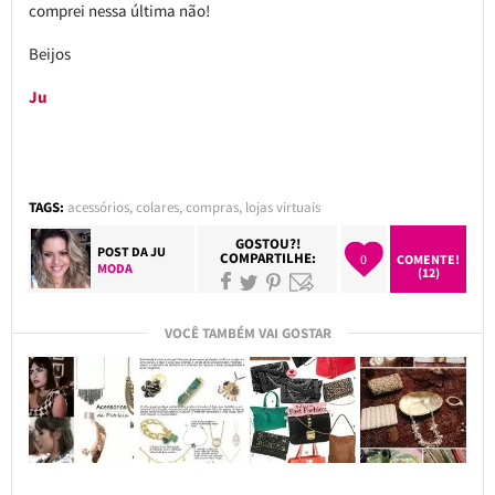
comprei nessa última não!
Beijos
Ju
TAGS:
acessórios
,
colares
,
compras
,
lojas virtuais
GOSTOU?!
POST DA
JU
COMPARTILHE:
0
COMENTE!
MODA
(12)
VOCÊ TAMBÉM VAI GOSTAR