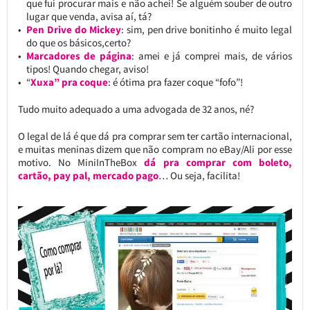
que fui procurar mais e não achei! Se alguém souber de outro
lugar que venda, avisa aí, tá?
Pen Drive do Mickey
: sim, pen drive bonitinho é muito legal
do que os básicos,certo?
Marcadores de página
: amei e já comprei mais, de vários
tipos! Quando chegar, aviso!
“
Xuxa” pra coque
: é ótima pra fazer coque “fofo”!
Tudo muito adequado a uma advogada de 32 anos, né?
O legal de lá é que dá pra comprar sem ter cartão internacional,
e muitas meninas dizem que não compram no eBay/Ali por esse
motivo. No MiniInTheBox
dá pra comprar com boleto,
cartão, pay pal, mercado pago
… Ou seja, facilita!