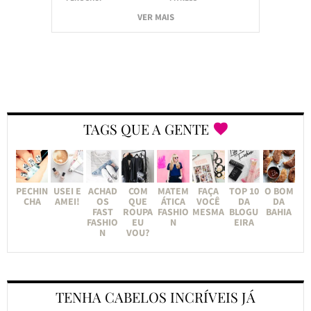
VER MAIS
TAGS QUE A GENTE
PECHIN
USEI E
ACHAD
COM
MATEM
FAÇA
TOP 10
O BOM
CHA
AMEI!
OS
QUE
ÁTICA
VOCÊ
DA
DA
FAST
ROUPA
FASHIO
MESMA
BLOGU
BAHIA
FASHIO
EU
N
EIRA
N
VOU?
TENHA CABELOS INCRÍVEIS JÁ