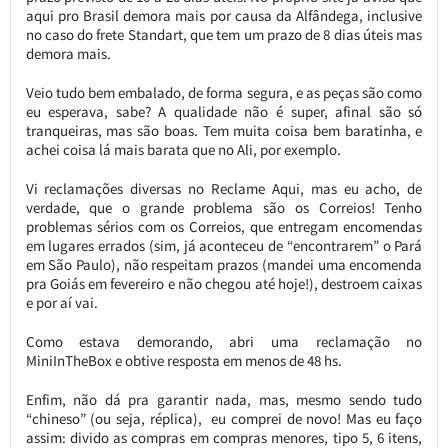
aqui pro Brasil demora mais por causa da Alfândega, inclusive
no caso do frete Standart, que tem um prazo de 8 dias úteis mas
demora mais.
Veio tudo bem embalado, de forma segura, e as peças são como
eu esperava, sabe? A qualidade não é super, afinal são só
tranqueiras, mas são boas. Tem muita coisa bem baratinha, e
achei coisa lá mais barata que no Ali, por exemplo.
Vi reclamações diversas no Reclame Aqui, mas eu acho, de
verdade, que o grande problema são os Correios! Tenho
problemas sérios com os Correios, que entregam encomendas
em lugares errados (sim, já aconteceu de “encontrarem” o Pará
em São Paulo), não respeitam prazos (mandei uma encomenda
pra Goiás em fevereiro e não chegou até hoje!), destroem caixas
e por aí vai.
Como estava demorando, abri uma reclamação no
MiniInTheBox e obtive resposta em menos de 48 hs.
Enfim, não dá pra garantir nada, mas, mesmo sendo tudo
“chineso” (ou seja, réplica), eu comprei de novo! Mas eu faço
assim: divido as compras em compras menores, tipo 5, 6 itens,