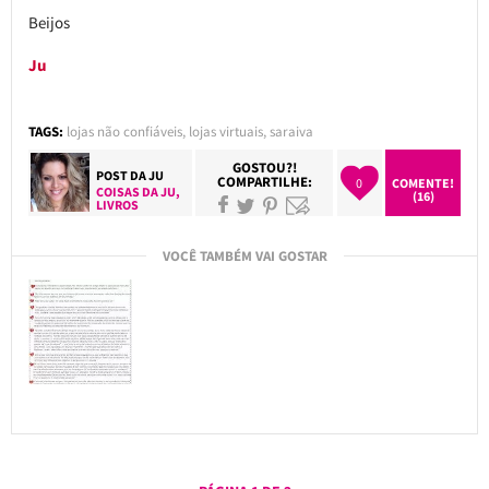
Beijos
Ju
TAGS:
lojas não confiáveis
,
lojas virtuais
,
saraiva
GOSTOU?!
POST DA
JU
COMPARTILHE:
0
COMENTE!
COISAS DA JU
,
(16)
LIVROS
VOCÊ TAMBÉM VAI GOSTAR