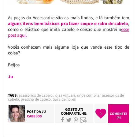
As peças da Accessorize são as mais lindas, e lá também tem
alguns itens bem básicos pra fazer coque e rabo de cabelo
,
como o elástico que imita cabelo e coisas que mostrei n
esse
post aqui.
Vocês conhecem mais alguma loja que venda esse tipo de
coisa?
Beijos
Ju
TAGS:
acessórios de cabelo
,
lojas virtuais
,
onde comprar acessórios de
cabelo
,
presilha de cabelo
,
tiara de flores
GOSTOU?!
POST DA
JU
COMPARTILHE:
0
COMENTE!
CABELOS
(4)