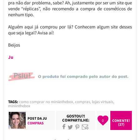
pra não dar problema, sabe? Ah, justamente por ser um site que
vende “réplicas”, não recomendo a compra de cosméticos de
nenhum tipo.
Alguém aqui já comprou por lá? Conhecem algum site desses
que seja legal? Avisa aí!
Beijos
Ju
TAGS:
como comprar no miniinthebox
,
compras
,
lojas virtuais
,
miniinthebox
GOSTOU?!
POST DA
JU
COMPARTILHE:
0
COMENTE!
COMPRAS
(27)