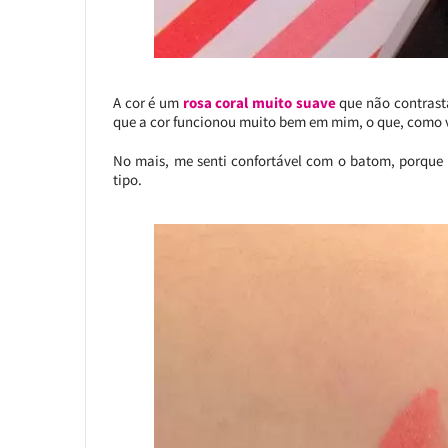
A cor é um
rosa coral muito suave
que não contrasta
que a cor funcionou muito bem em mim, o que, como 
No mais, me senti confortável com o batom, porque
tipo.