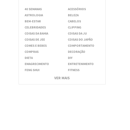
40 SEMANAS
ACESSÓRIOS
ASTROLOGIA
BELEZA
BEM-ESTAR
CABELOS
CELEBRIDADES
CLIPPING
COISAS DA BAHIA
COISAS DA JU
COISAS DE JEE
COISAS DO JAPÃO
COMES E BEBES
COMPORTAMENTO
COMPRAS
DECORAÇÃO
DIETA
DIY
EMAGRECIMENTO
ENTRETENIMENTO
FENG SHUI
FITNESS
VER MAIS