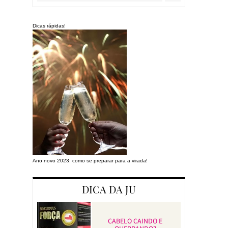
Dicas rápidas!
Ano novo 2023: como se preparar para a virada!
Preparando a cas
DICA DA JU
CABELO CAINDO E