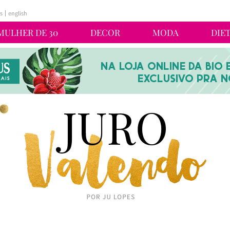
s
english
MULHER DE 30
DECOR
MODA
DIE