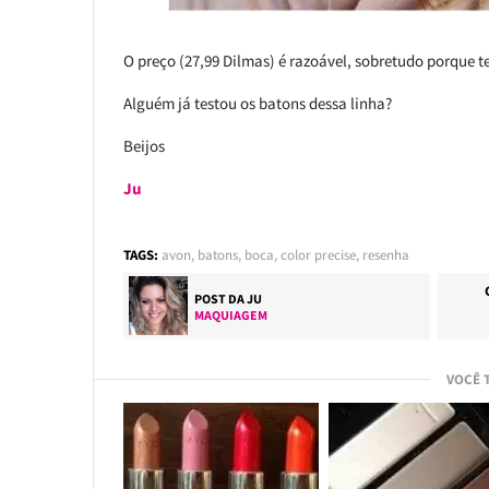
O preço (27,99 Dilmas) é razoável, sobretudo porque 
Alguém já testou os batons dessa linha?
Beijos
Ju
TAGS:
avon
,
batons
,
boca
,
color precise
,
resenha
POST DA
JU
MAQUIAGEM
VOCÊ 