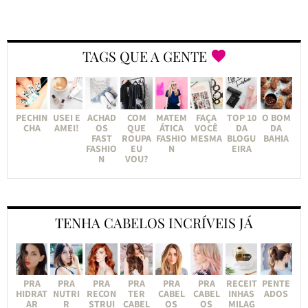
TAGS QUE A GENTE
PECHIN
USEI E
ACHAD
COM
MATEM
FAÇA
TOP 10
O BOM
CHA
AMEI!
OS
QUE
ÁTICA
VOCÊ
DA
DA
FAST
ROUPA
FASHIO
MESMA
BLOGU
BAHIA
FASHIO
EU
N
EIRA
N
VOU?
TENHA CABELOS INCRÍVEIS JÁ
PRA
PRA
PRA
PRA
PRA
PRA
RECEIT
PENTE
HIDRAT
NUTRI
RECON
TER
CABEL
CABEL
INHAS
ADOS
AR
R
STRUI
CABEL
OS
OS
MILAG