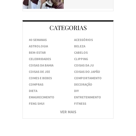
CATEGORIAS
40 SEMANAS
ACESSÓRIOS
ASTROLOGIA
BELEZA
BEM-ESTAR
CABELOS
CELEBRIDADES
CLIPPING
COISAS DA BAHIA
COISAS DA JU
COISAS DE JEE
COISAS DO JAPÃO
COMES E BEBES
COMPORTAMENTO
COMPRAS
DECORAÇÃO
DIETA
DIY
EMAGRECIMENTO
ENTRETENIMENTO
FENG SHUI
FITNESS
VER MAIS