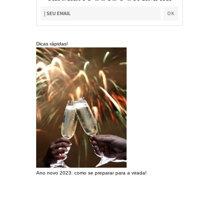
Dicas rápidas!
Ano novo 2023: como se preparar para a virada!
Preparando a c