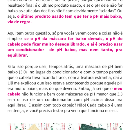
resultado final é o último produto usado, e se o pH dele não for
baixo as cutículas dos fios não ficam devidamente “seladas”. Ou
seja,
o último produto usado tem que ter o pH mais baixo,
via de regra.
Aqui tem outra questão, só pra vocês verem como a coisa não é
simples:
se o pH da máscara for baixo demais, o pH do
cabelo pode ficar muito desequilibrado, e aí é preciso usar
um condicionador de pH baixo, mas nem tanto, pra
equilibrar
.
Falo isso porque usei, tempos atrás, uma máscara de pH bem
baixo (3.0) no lugar do condicionador e com o tempo percebi
que o cabelo tava ficando fraco, com a textura estranha, daí a
Lili me explicou que isso estava acontecendo porque aquele pH
era muito baixo, mais do que deveria. Então, já sei que o
meu
cabelo
não funciona bem com máscaras de pH menor que 3.3
sem o uso de um condicionador com pH acima disso pra
equilibrar. É assim com todo cabelo? Não! Cada cabelo é uma
sentença, e você precisa testar pra ver o que funciona no seu.