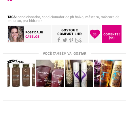
TAGS:
condicionador
,
condicionador de ph baixo
,
máscara
,
máscara de
ph baixo
,
pra hidratar
GOSTOU?!
POST DA
JU
COMPARTILHE:
36
COMENTE!
CABELOS
(44)
VOCÊ TAMBÉM VAI GOSTAR