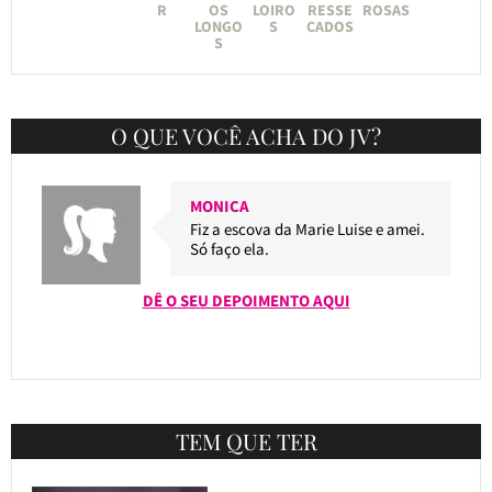
R
OS
LOIRO
RESSE
ROSAS
LONGO
S
CADOS
S
O QUE VOCÊ ACHA DO JV?
MONICA
Fiz a escova da Marie Luise e amei.
Só faço ela.
DÊ O SEU DEPOIMENTO AQUI
TEM QUE TER