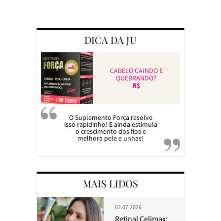
Preparando a c
DICA DA JU
CABELO CAINDO E
QUEBRANDO?
R$
O Suplemento Força resolve
isso rapidinho! E ainda estimula
o crescimento dos fios e
melhora pele e unhas!
MAIS LIDOS
02.07.2026
Retinal Celimax: