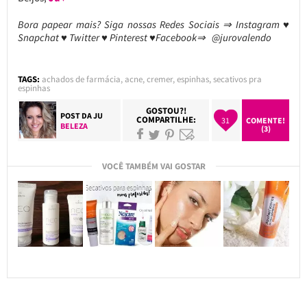
Bora papear mais? Siga nossas Redes Sociais ⇒ Instagram ♥
Snapchat ♥ Twitter ♥ Pinterest ♥Facebook⇒ @jurovalendo
TAGS:
achados de farmácia
,
acne
,
cremer
,
espinhas
,
secativos pra
espinhas
GOSTOU?!
POST DA
JU
COMPARTILHE:
31
COMENTE!
BELEZA
(3)
VOCÊ TAMBÉM VAI GOSTAR