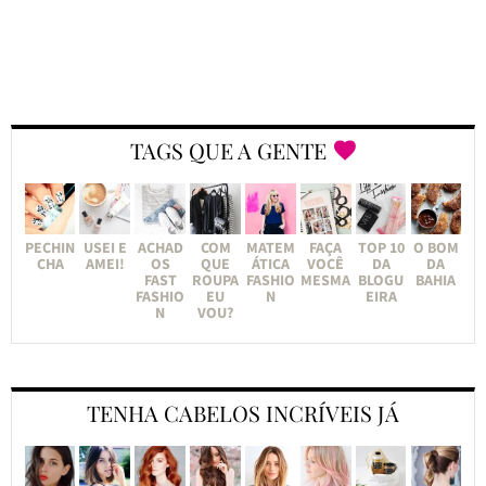
TAGS QUE A GENTE
PECHIN
USEI E
ACHAD
COM
MATEM
FAÇA
TOP 10
O BOM
CHA
AMEI!
OS
QUE
ÁTICA
VOCÊ
DA
DA
FAST
ROUPA
FASHIO
MESMA
BLOGU
BAHIA
FASHIO
EU
N
EIRA
N
VOU?
TENHA CABELOS INCRÍVEIS JÁ