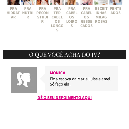
PRA
PRA
PRA
PRA
PRA
PRA
RECEIT
PENTE
HIDRAT
NUTRI
RECON
TER
CABEL
CABEL
INHAS
ADOS
AR
R
STRUI
CABEL
OS
OS
MILAG
R
OS
LOIRO
RESSE
ROSAS
LONGO
S
CADOS
S
O QUE VOCÊ ACHA DO JV?
MONICA
Fiz a escova da Marie Luise e amei.
Só faço ela.
DÊ O SEU DEPOIMENTO AQUI