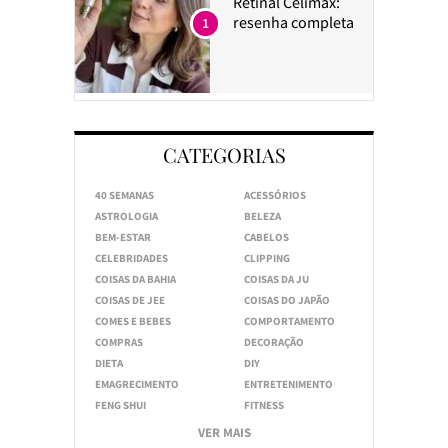
Retinal Celimax:
resenha completa
1
CATEGORIAS
40 SEMANAS
ACESSÓRIOS
ASTROLOGIA
BELEZA
BEM-ESTAR
CABELOS
CELEBRIDADES
CLIPPING
COISAS DA BAHIA
COISAS DA JU
COISAS DE JEE
COISAS DO JAPÃO
COMES E BEBES
COMPORTAMENTO
COMPRAS
DECORAÇÃO
DIETA
DIY
EMAGRECIMENTO
ENTRETENIMENTO
FENG SHUI
FITNESS
VER MAIS