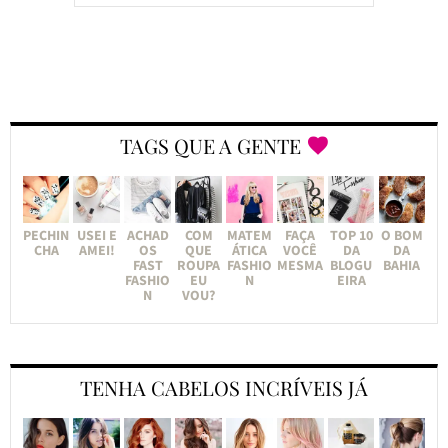
TAGS QUE A GENTE
PECHIN
USEI E
ACHAD
COM
MATEM
FAÇA
TOP 10
O BOM
CHA
AMEI!
OS
QUE
ÁTICA
VOCÊ
DA
DA
FAST
ROUPA
FASHIO
MESMA
BLOGU
BAHIA
FASHIO
EU
N
EIRA
N
VOU?
TENHA CABELOS INCRÍVEIS JÁ