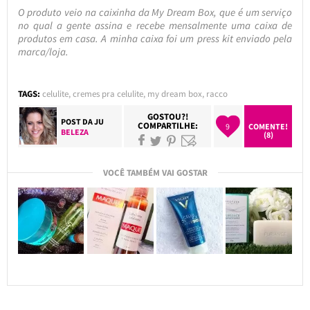
O produto veio na caixinha da My Dream Box, que é um serviço
no qual a gente assina e recebe mensalmente uma caixa de
produtos em casa. A minha caixa foi um press kit enviado pela
marca/loja.
TAGS:
celulite
,
cremes pra celulite
,
my dream box
,
racco
GOSTOU?!
POST DA
JU
COMPARTILHE:
9
COMENTE!
BELEZA
(8)
VOCÊ TAMBÉM VAI GOSTAR