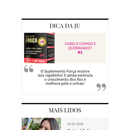
Preparando a c
DICA DA JU
CABELO CAINDO E
QUEBRANDO?
R$
O Suplemento Força resolve
isso rapidinho! E ainda estimula
o crescimento dos fios e
melhora pele e unhas!
MAIS LIDOS
02.07.2026