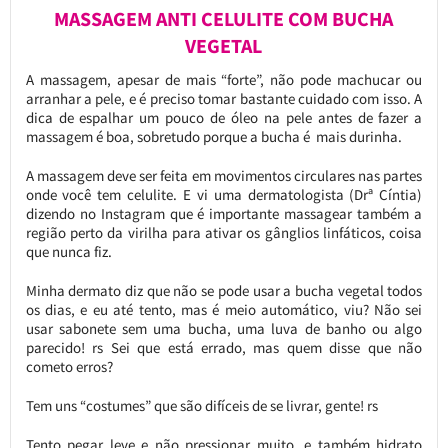
MASSAGEM ANTI CELULITE COM BUCHA
VEGETAL
A massagem, apesar de mais “forte”, não pode machucar ou
arranhar a pele, e é preciso tomar bastante cuidado com isso. A
dica de espalhar um pouco de óleo na pele antes de fazer a
massagem é boa, sobretudo porque a bucha é mais durinha.
A massagem deve ser feita em movimentos circulares nas partes
onde você tem celulite. E vi uma dermatologista (Drª Cíntia)
dizendo no Instagram que é importante massagear também a
região perto da virilha para ativar os gânglios linfáticos, coisa
que nunca fiz.
Minha dermato diz que não se pode usar a bucha vegetal todos
os dias, e eu até tento, mas é meio automático, viu? Não sei
usar sabonete sem uma bucha, uma luva de banho ou algo
parecido! rs Sei que está errado, mas quem disse que não
cometo erros?
Tem uns “costumes” que são difíceis de se livrar, gente! rs
Tento pegar leve e não pressionar muito, e também hidrato