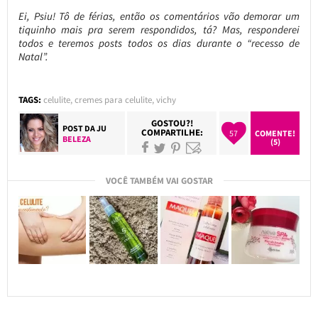
Ei, Psiu! Tô de férias, então os comentários vão demorar um
tiquinho mais pra serem respondidos, tá? Mas, responderei
todos e teremos posts todos os dias durante o “recesso de
Natal”.
TAGS:
celulite
,
cremes para celulite
,
vichy
GOSTOU?!
POST DA
JU
COMPARTILHE:
57
COMENTE!
BELEZA
(5)
VOCÊ TAMBÉM VAI GOSTAR