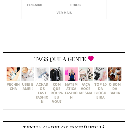
FENG SHUI
FITNESS
VER MAIS
TAGS QUE A GENTE
PECHIN
USEI E
ACHAD
COM
MATEM
FAÇA
TOP 10
O BOM
CHA
AMEI!
OS
QUE
ÁTICA
VOCÊ
DA
DA
FAST
ROUPA
FASHIO
MESMA
BLOGU
BAHIA
FASHIO
EU
N
EIRA
N
VOU?
TENHA CABELOS INCRÍVEIS JÁ