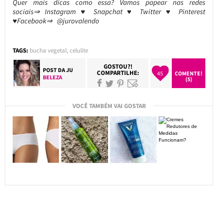
Quer mais dicas como essa? Vamos papear nas redes
sociais⇒ Instagram ♥ Snapchat ♥ Twitter ♥ Pinterest
♥Facebook⇒ @jurovalendo
TAGS:
bucha vegetal
,
celulite
GOSTOU?!
POST DA
JU
COMPARTILHE:
45
COMENTE!
BELEZA
(5)
VOCÊ TAMBÉM VAI GOSTAR