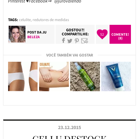
Pinterest ♥Facebook⇒ @jurovalendo
TAGS:
celulite
,
redutores de medidas
GOSTOU?!
POST DA
JU
COMPARTILHE:
52
COMENTE!
BELEZA
(8)
VOCÊ TAMBÉM VAI GOSTAR
23.12.2015