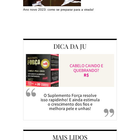
Ano novo 2023: como se preparar para a virada!
Preparando a c
DICA DA JU
CABELO CAINDO E
QUEBRANDO?
R$
O Suplemento Força resolve
isso rapidinho! E ainda estimula
o crescimento dos fios e
melhora pele e unhas!
MAIS LIDOS