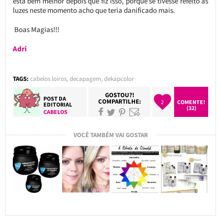
está bem melhor depois que fiz isso, porque se tivesse refeito as
luzes neste momento acho que teria danificado mais.
Boas Magias!!!
Adri
TAGS:
cabelos loiros
,
decapagem
,
dekapcolor
GOSTOU?!
POST DA
COMPARTILHE:
2
COMENTE!
EDITORIAL
(32)
CABELOS
VOCÊ TAMBÉM VAI GOSTAR