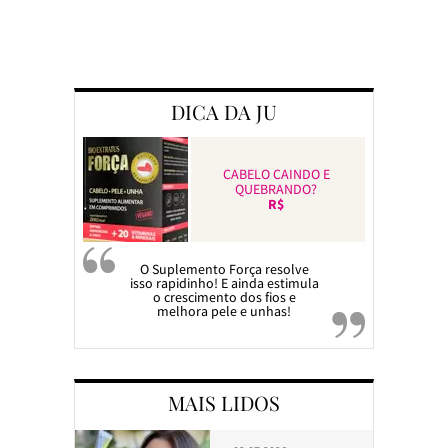
Preparando a c
DICA DA JU
CABELO CAINDO E
QUEBRANDO?
R$
O Suplemento Força resolve
isso rapidinho! E ainda estimula
o crescimento dos fios e
melhora pele e unhas!
MAIS LIDOS