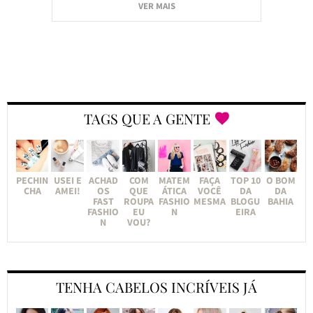
VER MAIS
TAGS QUE A GENTE
PECHIN
USEI E
ACHAD
COM
MATEM
FAÇA
TOP 10
O BOM
CHA
AMEI!
OS
QUE
ÁTICA
VOCÊ
DA
DA
FAST
ROUPA
FASHIO
MESMA
BLOGU
BAHIA
FASHIO
EU
N
EIRA
N
VOU?
TENHA CABELOS INCRÍVEIS JÁ