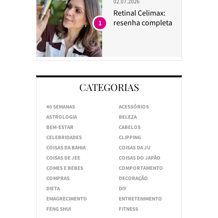
02.07.2026
Retinal Celimax:
resenha completa
1
CATEGORIAS
40 SEMANAS
ACESSÓRIOS
ASTROLOGIA
BELEZA
BEM-ESTAR
CABELOS
CELEBRIDADES
CLIPPING
COISAS DA BAHIA
COISAS DA JU
COISAS DE JEE
COISAS DO JAPÃO
COMES E BEBES
COMPORTAMENTO
COMPRAS
DECORAÇÃO
DIETA
DIY
EMAGRECIMENTO
ENTRETENIMENTO
FENG SHUI
FITNESS