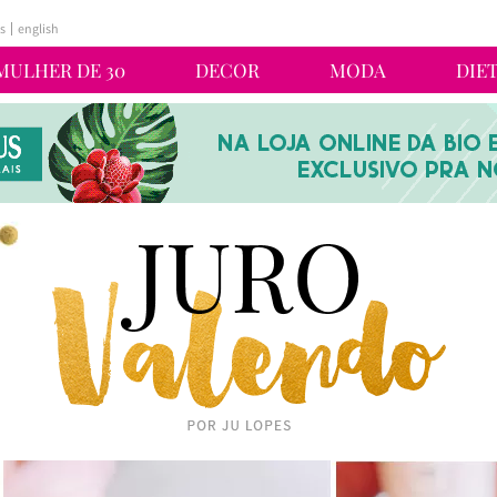
s
english
MULHER DE 30
DECOR
MODA
DIE