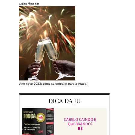
Dicas rápidas!
Ano novo 2023: como se preparar para a virada!
Preparando a cas
DICA DA JU
CABELO CAINDO E
QUEBRANDO?
R$