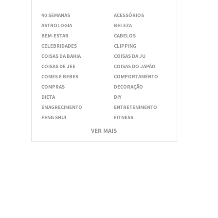
40 SEMANAS
ACESSÓRIOS
ASTROLOGIA
BELEZA
BEM-ESTAR
CABELOS
CELEBRIDADES
CLIPPING
COISAS DA BAHIA
COISAS DA JU
COISAS DE JEE
COISAS DO JAPÃO
COMES E BEBES
COMPORTAMENTO
COMPRAS
DECORAÇÃO
DIETA
DIY
EMAGRECIMENTO
ENTRETENIMENTO
FENG SHUI
FITNESS
VER MAIS