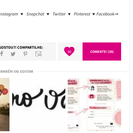
⇒ Instagram ♥ Snapchat ♥ Twitter ♥ Pinterest ♥Facebook⇒
GOSTOU?! COMPARTILHE:
80
COMENTE! (39)
TAMBÉM VAI GOSTAR