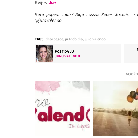
Beijos,
Ju♥
Bora papear mais? Siga nossas Redes Sociais 
@jurovalendo
TAGS:
desapegos
,
ju todo dia
,
juro valendo
POST DA
JU
JURO VALENDO
VOCÊ 