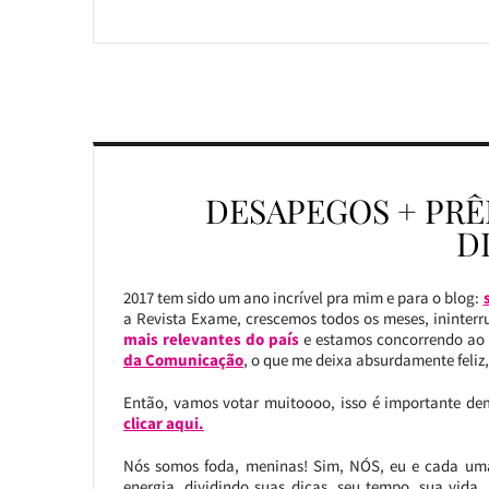
DESAPEGOS + PR
DI
2017 tem sido um ano incrível pra mim e para o blog:
a Revista Exame, crescemos todos os meses, ininte
mais relevantes do país
e estamos concorrendo ao p
da Comunicação
, o que me deixa absurdamente feliz,
Então, vamos votar muitoooo, isso é importante dem
clicar aqui.
Nós somos foda, meninas! Sim, NÓS, eu e cada uma
energia, dividindo suas dicas, seu tempo, sua vida