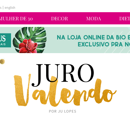
s
english
MULHER DE 30
DECOR
MODA
DIE