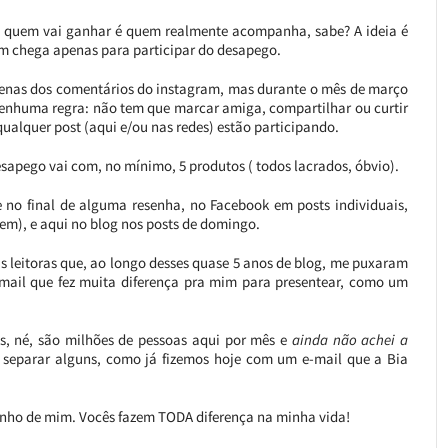
que quem vai ganhar é quem realmente acompanha, sabe? A ideia é
m chega apenas para participar do desapego.
apenas dos comentários do instagram, mas durante o mês de março
nenhuma regra: não tem que marcar amiga, compartilhar ou curtir
alquer post (aqui e/ou nas redes) estão participando.
esapego vai com, no mínimo, 5 produtos ( todos lacrados, óbvio).
 no final de alguma resenha, no Facebook em posts individuais,
rem), e aqui no blog nos posts de domingo.
leitoras que, ao longo desses quase 5 anos de blog, me puxaram
mail que fez muita diferença pra mim para presentear, como um
s, né, são milhões de pessoas aqui por mês e
ainda não achei a
 separar alguns, como já fizemos hoje com um e-mail que a Bia
inho de mim. Vocês fazem TODA diferença na minha vida!