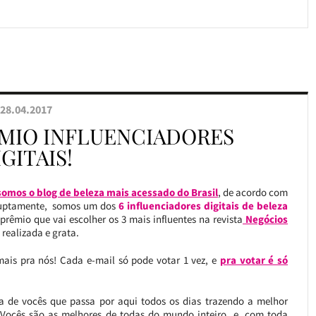
28.04.2017
ÊMIO INFLUENCIADORES
GITAIS!
somos o blog de beleza mais acessado do Brasil
, de acordo com
rruptamente, somos um dos
6 influenciadores digitais de beleza
rêmio que vai escolher os 3 mais influentes na revista
Negócios
 realizada e grata.
ais pra nós! Cada e-mail só pode votar 1 vez, e
pra votar é só
 de vocês que passa por aqui todos os dias trazendo a melhor
. Vocês são as melhores de todas do mundo inteiro, e, com toda