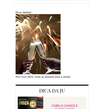
Dicas rápidas!
Ano novo 2023: como se preparar para a virada!
Preparando a cas
DICA DA JU
CABELO CAINDO E